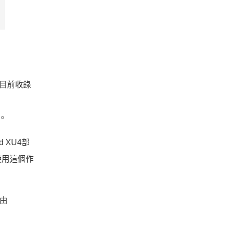
，但目前收錄
。
d XU4部
使用這個作
是由