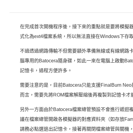
在完成首次開機程序後，接下來的重點就是要將模擬器所需
式化為ext4檔案系統，所以無法直接在Windows下
不過透過網路傳輸不但需要額外準備無線或有線網路卡
腦專用的Batocera隨身碟，如此一來在電腦上啟動Ba
記憶卡，過程方便許多。
需要注意的是，目前Batocera只能支援FinalBur
而言，需要先將ROM檔案解壓縮後再複製到記憶卡才
另外一方面由於Batocera檔案總管預設不會進行
議在檔案總管開啟各模擬器的對應資料夾（如存放Fam
請務必點選退出記憶卡，接著再關閉檔案總管與關機