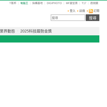
T客邦
電腦王
採購基地
DIGIPHOTO
MF變型男
T17
透視鏡
登入
註冊
訂閱
業界動態
2025科技趨勢金獎