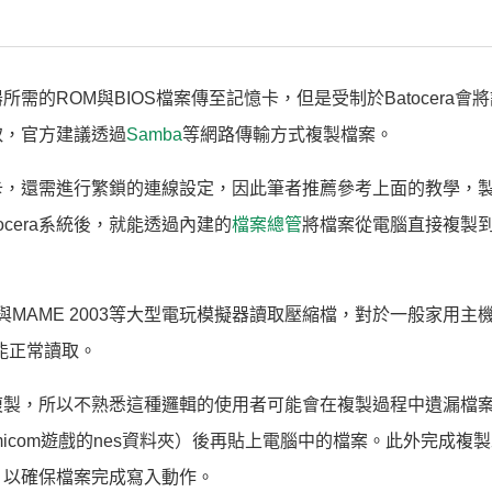
的ROM與BIOS檔案傳至記憶卡，但是受制於Batocera會
存取，官方建議透過
Samba
等網路傳輸方式複製檔案。
，還需進行繁鎖的連線設定，因此筆者推薦參考上面的教學，製
tocera系統後，就能透過內建的
檔案總管
將檔案從電腦直接複製到mi
n Neo與MAME 2003等大型電玩模擬器讀取壓縮檔，對於一般家用
能正常讀取。
遞迴複製，所以不熟悉這種邏輯的使用者可能會在複製過程中遺漏檔
icom遊戲的nes資料夾）後再貼上電腦中的檔案。此外完成複
，以確保檔案完成寫入動作。