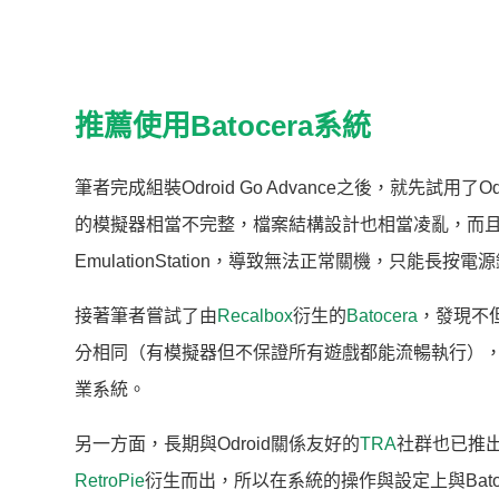
推薦使用Batocera系統
筆者完成組裝Odroid Go Advance之後，就先試用了O
的模擬器相當不完整，檔案結構設計也相當凌亂，而
EmulationStation，導致無法正常關機，只
接著筆者嘗試了由
Recalbox
衍生的
Batocera
，發現不
分相同（有模擬器但不保證所有遊戲都能流暢執行），而
業系統。
另一方面，長期與Odroid關係友好的
TRA
社群也已推出
RetroPie
衍生而出，所以在系統的操作與設定上與Bat