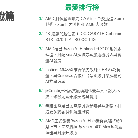
最愛排行榜
戲篇
1
AMD 腳位藍圖曝光：AM5 平台擬挺進 Zen 7
世代，Zen 8 才將迎來 AM6 大改款
2
4K 遊戲的超值霸主：GIGABYTE GeForce
RTX 5070 Ti AERO OC 16G
3
AMD推出Ryzen AI Embedded X100系列處
理器，搭配Kria AI解決方案加速機器人與實
體AI發展
4
Instinct MI455X結合領先效能、HBM4記憶
體，與Cerebras合作推出晶圓級引擎解構式
AI推論方案
5
j5Create推出高質感模組化螢幕桌，融入木
紋、磁吸元素兼顧美觀與實用
6
老貓國際展出太空艙與透光熱昇華鍵帽，打
造更多變客製化鍵盤風貌
7
AMD正式發表Ryzen AI Halo迷你電腦將於9
月上市，未來將推Ryzen AI 400 Max系列處
理器與對應升級版