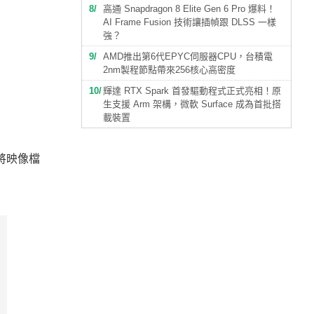
8
高通 Snapdragon 8 Elite Gen 6 Pro 爆料！
AI Frame Fusion 技術讓插幀跟 DLSS 一樣
強？
9
AMD推出第6代EPYC伺服器CPU，台積電
2nm製程節點帶來256核心高密度
10
輝達 RTX Spark 首發驅動程式正式亮相！原
生支援 Arm 架構，微軟 Surface 成為首批搭
載裝置
要將映像檔