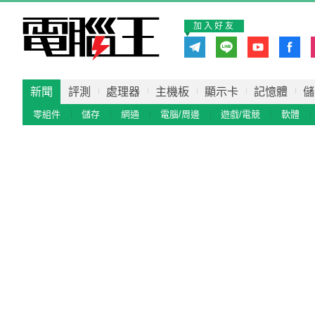
加入好友
新聞
評測
處理器
主機板
顯示卡
記憶體
儲
零組件
儲存
網通
電腦/周邊
遊戲/電競
軟體