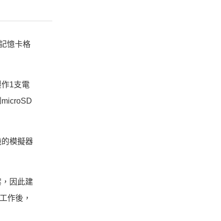
將記憶卡格
作1支電
croSD
主機的模擬器
案，因此建
製工作後，