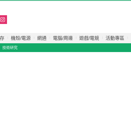
存
機殼/電源
網通
電腦/周邊
遊戲/電競
活動專區
技術研究