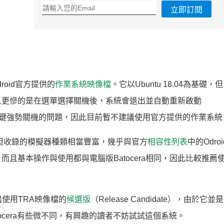
立即訂閱
droid官方提供的
作業系統映像檔
。它以Ubuntu 18.04為基礎
且更慘的是在選單選擇關機後，系統會退出並自動重新啟動
能長按電源鍵強勢關機的問題，因此目前暫不建議使用官方提供的作業系統
但收錄的模擬器種類相當豐富，幾乎與官方
相容性列表
中的Odroi
且基本操作與使用都與電腦版Batocera相同，因此比較推薦
使用TRA映像檔的
候選版
（Release Candidate），由於它並
ocera有些微不同，有興趣的讀者不妨試試這個系統。