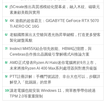
j5Create推出高質感模組化螢幕桌，融入木紋、磁吸元
4
素兼顧美觀與實用
4K 遊戲的超值霸主：GIGABYTE GeForce RTX 5070
5
Ti AERO OC 16G
老貓國際展出太空艙與透光熱昇華鍵帽，打造更多變客
6
製化鍵盤風貌
Instinct MI455X結合領先效能、HBM4記憶體，與
7
Cerebras合作推出晶圓級引擎解構式AI推論方案
AMD正式發表Ryzen AI Halo迷你電腦將於9月上市，
8
未來將推Ryzen AI 400 Max系列處理器與對應升級版
PTT註冊詳解：手機門號認證、非台大也可以，步驟詳
9
解登入「批踢踢」的世界
讓老電腦也能安裝 Windows 11，簡單教學帶你繞過
10
TPM 2.0等重重限制