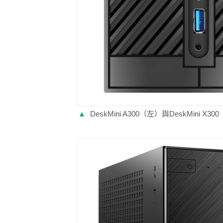
▲
DeskMini A300（左）與DeskMini