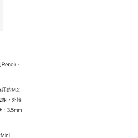
enoir、
路用的M.2
3各2組，外接
合、3.5mm
ini