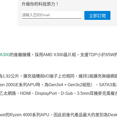
升級你的科技原力！
立即訂閱
 A300
的後繼機種，採用AMD X300晶片組，支援TDP小於65W的R
，體積為1.92公升，擴充插槽與I/O端子上也相同，維持1組擴充無線網
thlon 200GE系列APU時，為Gen3x4 + Gen3x2組態）、SATA
 GbE乙太網路、HDMI、DisplayPort、D-Sub、3.5mm耳機麥克風複
noir的Ryzen 4000系列APU，因此前後代產品最大的差別為DeskM