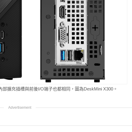
分，內部擴充插槽與前後I/O端子也都相同，圖為DeskMini X300。