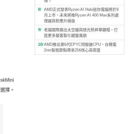
強？
8
AMD正式發表Ryzen AI Halo迷你電腦將於9
月上市，未來將推Ryzen AI 400 Max系列處
理器與對應升級版
9
老貓國際展出太空艙與透光熱昇華鍵帽，打
造更多變客製化鍵盤風貌
10
AMD推出第6代EPYC伺服器CPU，台積電
2nm製程節點帶來256核心高密度
Mini
更多選擇。