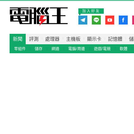
加入好友
新聞
評測
處理器
主機板
顯示卡
記憶體
儲
零組件
儲存
網通
電腦/周邊
遊戲/電競
軟體