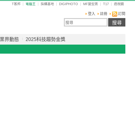
T客邦
電腦王
採購基地
DIGIPHOTO
MF變型男
T17
透視鏡
登入
註冊
訂閱
業界動態
2025科技趨勢金獎