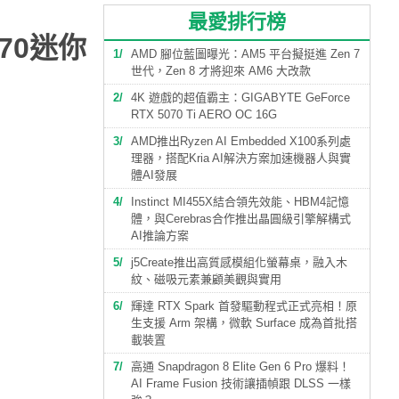
最愛排行榜
470迷你
1
AMD 腳位藍圖曝光：AM5 平台擬挺進 Zen 7
世代，Zen 8 才將迎來 AM6 大改款
2
4K 遊戲的超值霸主：GIGABYTE GeForce
RTX 5070 Ti AERO OC 16G
3
AMD推出Ryzen AI Embedded X100系列處
理器，搭配Kria AI解決方案加速機器人與實
體AI發展
4
Instinct MI455X結合領先效能、HBM4記憶
體，與Cerebras合作推出晶圓級引擎解構式
AI推論方案
5
j5Create推出高質感模組化螢幕桌，融入木
紋、磁吸元素兼顧美觀與實用
6
輝達 RTX Spark 首發驅動程式正式亮相！原
生支援 Arm 架構，微軟 Surface 成為首批搭
載裝置
7
高通 Snapdragon 8 Elite Gen 6 Pro 爆料！
AI Frame Fusion 技術讓插幀跟 DLSS 一樣