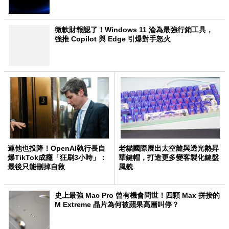
微軟財報認了！Windows 11 淪為最強行銷工具，
強推 Copilot 與 Edge 引爆對手怒火
連他也投降！OpenAI執行長自
老貓國際展出太空艙與透光熱昇
爆TikTok成癮「狂刷3小時」：
華鍵帽，打造更多變客製化鍵盤
最後只能刪掉自救
風貌
史上最強 Mac Pro 曾有機會問世！四顆 Max 拼接的
M Extreme 晶片為何被蘋果高層叫停？