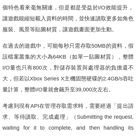
個特色看來毫無關連，但是都是受益於I/O效能提升，
讓遊戲能縮短載入資料的時間，並快速讀取更多如角色
服裝、風景等貼圖材質，讓遊戲畫面更加生動。
在過去的遊戲中，可能每秒只需存取50MB的資料，假
設檔案叢集的大小為64KB（如單一貼圖材質），整體
I/O量也只有800次，對儲存裝置與處理器的負擔還不
大，但若以Xbox Series X主機固態硬碟的2.4GB/s吞吐
量計算，整體I/O量就會飆升至39,000次左右。
考慮到現有API在管理存取需求時，需要經過「提出請
求、等待讀取、完成處理」（Submitting the request,
waiting for it to complete, and then handling its