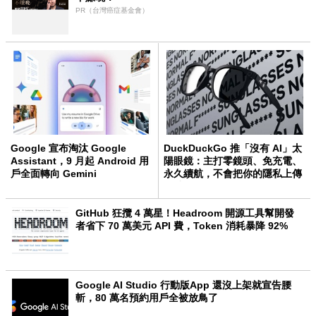
PR（台灣癌症基金會）
Google 宣布淘汰 Google
DuckDuckGo 推「沒有 AI」太
Assistant，9 月起 Android 用
陽眼鏡：主打零鏡頭、免充電、
戶全面轉向 Gemini
永久續航，不會把你的隱私上傳
雲端
GitHub 狂攬 4 萬星！Headroom 開源工具幫開發
者省下 70 萬美元 API 費，Token 消耗暴降 92%
Google AI Studio 行動版App 還沒上架就宣告腰
斬，80 萬名預約用戶全被放鳥了