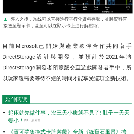
▲
導入之後，系統可以直接進行平行化資料存取，並將資料直
接送至顯示卡，甚至可以在顯示卡上進行解壓縮。
目前Microsoft已開始與產業夥伴合作共同著手
DirectStorage設計與開發，並預計於2021年將
DirectStorage開發者預覽版交至遊戲開發者手中，所
以玩家還需要等待不短的時間才能享受這項全新技術。
延伸閱讀
起床就先做件事，沒三天小腹就不見了! 肚子一天天
變小！
PR・新素簡
《寶可夢集換式卡牌遊戲》全新《綠寶石風暴》擴