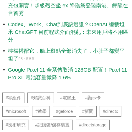
充包開賣！超級烈空坐 ex 降臨祭登陸南港、舞龍在
台首秀
Codex、Work、Chat到底該選誰？OpenAI 總裁坦
承 ChatGPT 目前程式介面混亂：未來用戶將不用區
分
檸檬搭配它，臉上斑點全部消失了，小肚子都變平
坦了
PR・新素簡
Google Pixel 11 全系傳取消 128GB 配置！Pixel 11
Pro XL 電池容量微降 1.6%
#零組件
#知識百科
#電腦王
#顯示卡
#microsoft
#教學
#geforce
#新聞
#directx
#技術研究
#記憶體/儲存裝置
#directstorage