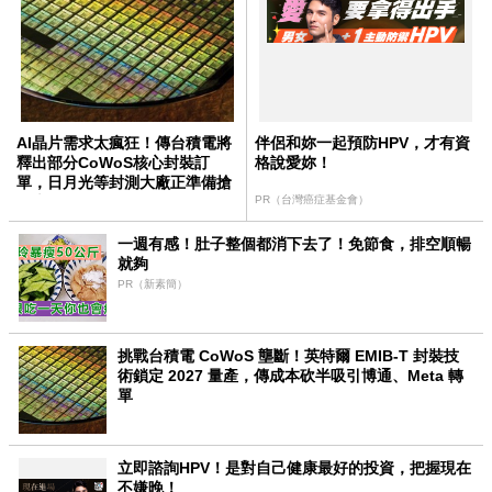
AI晶片需求太瘋狂！傳台積電將
伴侶和妳一起預防HPV，才有資
釋出部分CoWoS核心封裝訂
格說愛妳！
單，日月光等封測大廠正準備搶
AI大單！
PR（台灣癌症基金會）
一週有感！肚子整個都消下去了！免節食，排空順暢
就夠
PR（新素簡）
挑戰台積電 CoWoS 壟斷！英特爾 EMIB-T 封裝技
術鎖定 2027 量產，傳成本砍半吸引博通、Meta 轉
單
立即諮詢HPV！是對自己健康最好的投資，把握現在
不嫌晚！