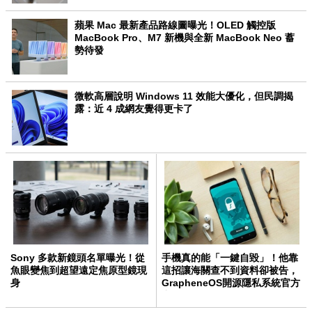
蘋果 Mac 最新產品路線圖曝光！OLED 觸控版
MacBook Pro、M7 新機與全新 MacBook Neo 蓄
勢待發
微軟高層說明 Windows 11 效能大優化，但民調揭
露：近 4 成網友覺得更卡了
Sony 多款新鏡頭名單曝光！從
手機真的能「一鍵自毀」！他靠
魚眼變焦到超望遠定焦原型鏡現
這招讓海關查不到資料卻被告，
身
GrapheneOS開源隱私系統官方
力挺