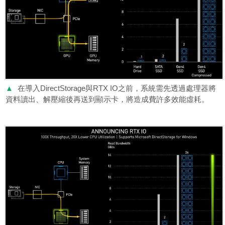
▲
在導入DirectStorage與RTX IO之前，系統需先透過處理器將
資料讀出、解壓縮後再送到顯示卡，將造成費許多效能虛耗。