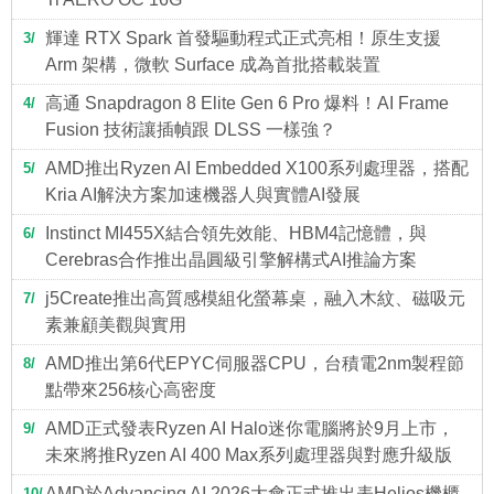
輝達 RTX Spark 首發驅動程式正式亮相！原生支援
3
Arm 架構，微軟 Surface 成為首批搭載裝置
高通 Snapdragon 8 Elite Gen 6 Pro 爆料！AI Frame
4
Fusion 技術讓插幀跟 DLSS 一樣強？
AMD推出Ryzen AI Embedded X100系列處理器，搭配
5
Kria AI解決方案加速機器人與實體AI發展
Instinct MI455X結合領先效能、HBM4記憶體，與
6
Cerebras合作推出晶圓級引擎解構式AI推論方案
j5Create推出高質感模組化螢幕桌，融入木紋、磁吸元
7
素兼顧美觀與實用
AMD推出第6代EPYC伺服器CPU，台積電2nm製程節
8
點帶來256核心高密度
AMD正式發表Ryzen AI Halo迷你電腦將於9月上市，
9
未來將推Ryzen AI 400 Max系列處理器與對應升級版
AMD於Advancing AI 2026大會正式推出表Helios機櫃
10