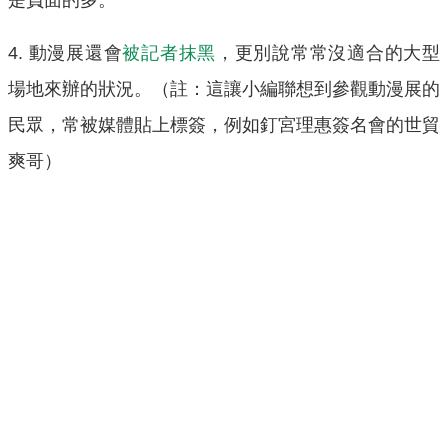
4. 動漫展還會
被記者抹黑
，更別說常常沒適合的大型
場地來辦的狀況。（註：這讓小編聯想到參觀動漫展的
民眾，常被媒體貼上標簽，例如釘宮理惠簽名會的世貿
爽哥）