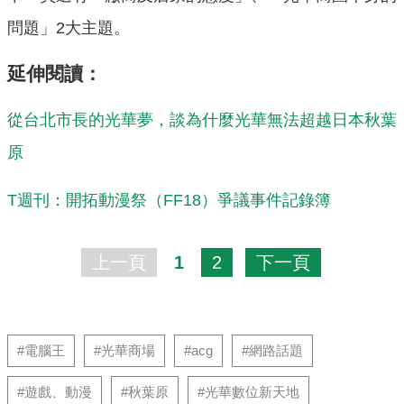
問題」2大主題。
延伸閱讀：
從台北市長的光華夢，談為什麼光華無法超越日本秋葉
原
T週刊：開拓動漫祭（FF18）爭議事件記錄簿
上一頁
1
2
下一頁
#電腦王
#光華商場
#acg
#網路話題
#遊戲、動漫
#秋葉原
#光華數位新天地