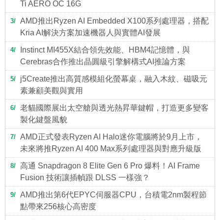
Ti AERO OC 16G
AMD推出Ryzen AI Embedded X100系列處理器，搭配
3
Kria AI解決方案加速機器人與實體AI發展
Instinct MI455X結合領先效能、HBM4記憶體，與
4
Cerebras合作推出晶圓級引擎解構式AI推論方案
j5Create推出高質感模組化螢幕桌，融入木紋、磁吸元
5
素兼顧美觀與實用
老貓國際展出太空艙與透光熱昇華鍵帽，打造更多變客
6
製化鍵盤風貌
AMD正式發表Ryzen AI Halo迷你電腦將於9月上市，
7
未來將推Ryzen AI 400 Max系列處理器與對應升級版
高通 Snapdragon 8 Elite Gen 6 Pro 爆料！AI Frame
8
Fusion 技術讓插幀跟 DLSS 一樣強？
AMD推出第6代EPYC伺服器CPU，台積電2nm製程節
9
點帶來256核心高密度