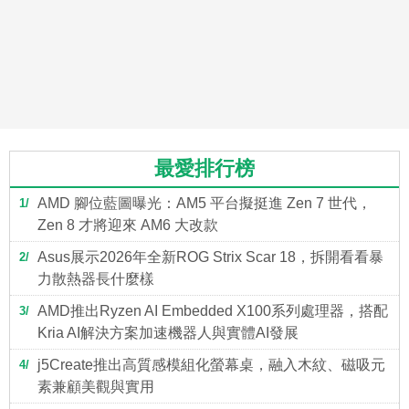
最愛排行榜
AMD 腳位藍圖曝光：AM5 平台擬挺進 Zen 7 世代，
1
Zen 8 才將迎來 AM6 大改款
Asus展示2026年全新ROG Strix Scar 18，拆開看看暴
2
力散熱器長什麼樣
AMD推出Ryzen AI Embedded X100系列處理器，搭配
3
Kria AI解決方案加速機器人與實體AI發展
j5Create推出高質感模組化螢幕桌，融入木紋、磁吸元
4
素兼顧美觀與實用