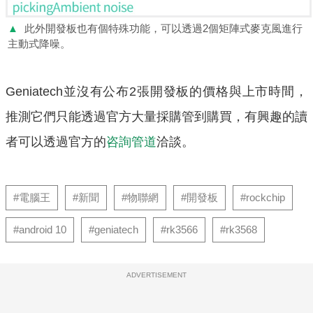
▲
此外開發板也有個特殊功能，可以透過2個矩陣式麥克風進行
主動式降噪。
Geniatech並沒有公布2張開發板的價格與上市時間，
推測它們只能透過官方大量採購管到購買，有興趣的讀
者可以透過官方的
咨詢管道
洽談。
#電腦王
#新聞
#物聯網
#開發板
#rockchip
#android 10
#geniatech
#rk3566
#rk3568
ADVERTISEMENT