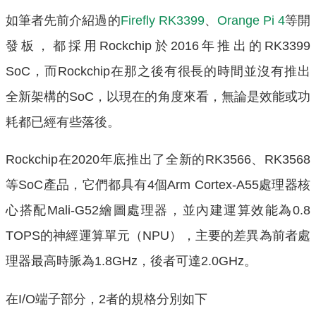
如筆者先前介紹過的
Firefly RK3399
、
Orange Pi 4
等開
發板，都採用Rockchip於2016年推出的RK3399
SoC，而Rockchip在那之後有很長的時間並沒有推出
全新架構的SoC，以現在的角度來看，無論是效能或功
耗都已經有些落後。
Rockchip在2020年底推出了全新的RK3566、RK3568
等SoC產品，它們都具有4個Arm Cortex-A55處理器核
心搭配Mali-G52繪圖處理器，並內建運算效能為0.8
TOPS的神經運算單元（NPU），主要的差異為前者處
理器最高時脈為1.8GHz，後者可達2.0GHz。
在I/O端子部分，2者的規格分別如下