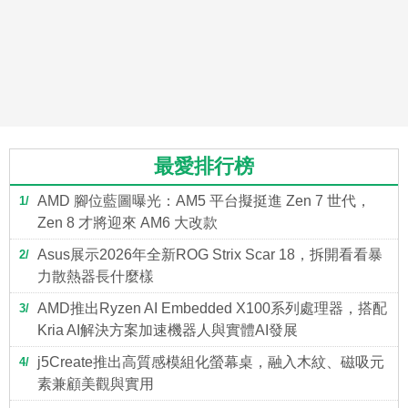
最愛排行榜
AMD 腳位藍圖曝光：AM5 平台擬挺進 Zen 7 世代，
1
Zen 8 才將迎來 AM6 大改款
Asus展示2026年全新ROG Strix Scar 18，拆開看看暴
2
力散熱器長什麼樣
AMD推出Ryzen AI Embedded X100系列處理器，搭配
3
Kria AI解決方案加速機器人與實體AI發展
j5Create推出高質感模組化螢幕桌，融入木紋、磁吸元
4
素兼顧美觀與實用