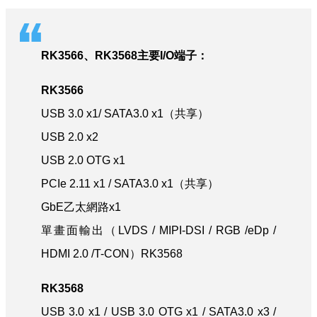
RK3566、RK3568主要I/O端子：
RK3566
USB 3.0 x1/ SATA3.0 x1（共享）
USB 2.0 x2
USB 2.0 OTG x1
PCIe 2.11 x1 / SATA3.0 x1（共享）
GbE乙太網路x1
單畫面輸出（LVDS / MIPI-DSI / RGB /eDp /
HDMI 2.0 /T-CON）RK3568
RK3568
USB 3.0 x1 / USB 3.0 OTG x1 / SATA3.0 x3 /