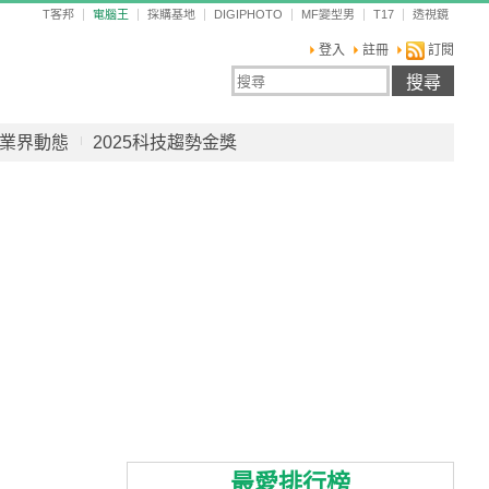
T客邦
電腦王
採購基地
DIGIPHOTO
MF變型男
T17
透視鏡
登入
註冊
訂閱
業界動態
2025科技趨勢金獎
最愛排行榜