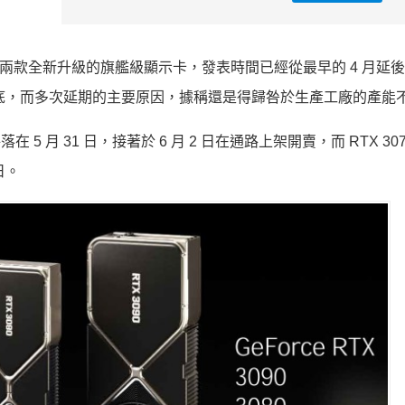
0 Ti，這兩款全新升級的旗艦級顯示卡，發表時間已經從最早的 4 月延後到
5 月底，而多次延期的主要原因，據稱還是得歸咎於生產工廠的產能
 5 月 31 日，接著於 6 月 2 日在通路上架開賣，而 RTX 3070
日。