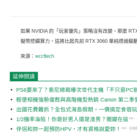
如果 NVIDIA 的「玩家優先」策略沒有改變，那麼 RTX 
擬幣挖礦算力，這將比起先前 RTX 3060 單純透
來源：
wccftech
延伸閱讀
PS6要來了？索尼總裁曝次世代主機「不只是P
輕便相機強勢復甦與高階機型熱銷 Canon 第二季
出國花費難抓？全包式海島假期，一價搞定食宿
1/2機率淪陷！你是好男人還是渣男？關鍵在這
PR
伴侶和妳一起預防HPV，才有資格說愛妳！
PR・台灣