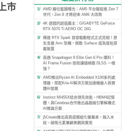
能上市
1
AMD 腳位藍圖曝光：AM5 平台擬挺進 Zen 7
世代，Zen 8 才將迎來 AM6 大改款
2
4K 遊戲的超值霸主：GIGABYTE GeForce
RTX 5070 Ti AERO OC 16G
3
輝達 RTX Spark 首發驅動程式正式亮相！原
生支援 Arm 架構，微軟 Surface 成為首批搭
載裝置
4
高通 Snapdragon 8 Elite Gen 6 Pro 爆料！
AI Frame Fusion 技術讓插幀跟 DLSS 一樣
強？
5
AMD推出Ryzen AI Embedded X100系列處
理器，搭配Kria AI解決方案加速機器人與實
體AI發展
6
Instinct MI455X結合領先效能、HBM4記憶
體，與Cerebras合作推出晶圓級引擎解構式
AI推論方案
7
j5Create推出高質感模組化螢幕桌，融入木
紋、磁吸元素兼顧美觀與實用