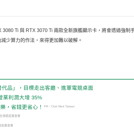
3080 Ti 與 RTX 3070 Ti 兩款全新旗艦顯示卡，將會透過強
過驅動減少算力的作法，來得更加難以破解。
C替代品」，目標走出客廳、進軍電競桌面
營業利潤大增 35%
玩樂，省錢更省心！
PR・Club Med Taiwan
・台灣癌症基金會
癌症基金會