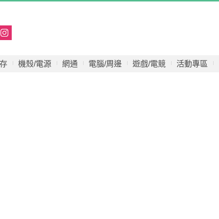
存
機殼/電源
網通
電腦/周邊
遊戲/電競
活動專區