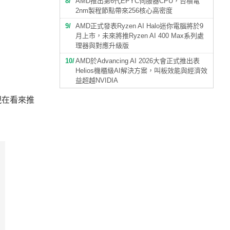
8
AMD推出第6代EPYC伺服器CPU，台積電
2nm製程節點帶來256核心高密度
9
AMD正式發表Ryzen AI Halo迷你電腦將於9
月上市，未來將推Ryzen AI 400 Max系列處
理器與對應升級版
10
AMD於Advancing AI 2026大會正式推出表
Helios機櫃級AI解決方案，叫板效能與經濟效
益超越NVIDIA
過現在看來推