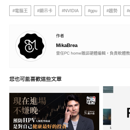
#電腦王
#顯示卡
#NVIDIA
#gpu
#趨勢
#
作者
MikaBrea
曾任PC home雜誌硬體編輯，負責軟
您也可能喜歡這些文章