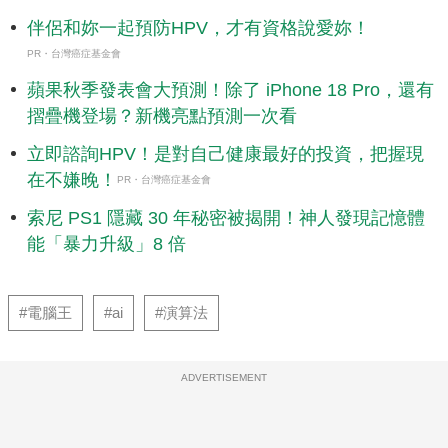
伴侶和妳一起預防HPV，才有資格說愛妳！
PR・台灣癌症基金會
蘋果秋季發表會大預測！除了 iPhone 18 Pro，還有
摺疊機登場？新機亮點預測一次看
立即諮詢HPV！是對自己健康最好的投資，把握現
在不嫌晚！
PR・台灣癌症基金會
索尼 PS1 隱藏 30 年秘密被揭開！神人發現記憶體
能「暴力升級」8 倍
#電腦王
#ai
#演算法
ADVERTISEMENT