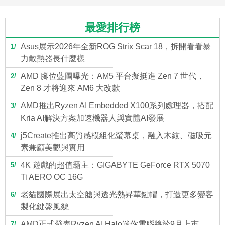
最愛排行榜
Asus展示2026年全新ROG Strix Scar 18，拆開看看暴
1
力散熱器長什麼樣
AMD 腳位藍圖曝光：AM5 平台擬挺進 Zen 7 世代，
2
Zen 8 才將迎來 AM6 大改款
AMD推出Ryzen AI Embedded X100系列處理器，搭配
3
Kria AI解決方案加速機器人與實體AI發展
j5Create推出高質感模組化螢幕桌，融入木紋、磁吸元
4
素兼顧美觀與實用
4K 遊戲的超值霸主：GIGABYTE GeForce RTX 5070
5
Ti AERO OC 16G
老貓國際展出太空艙與透光熱昇華鍵帽，打造更多變客
6
製化鍵盤風貌
AMD正式發表Ryzen AI Halo迷你電腦將於9月上市，
7