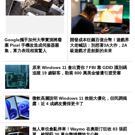
Google攜手加州大學實測將廢
開發成本狂飆百億台幣！遊戲界
棄 Pixel 手機改造成伺服器叢
大老喊話：別想著3A大作，2A
集，算力表現相當驚人
級遊戲才是創新的未來
原來 Windows 11 會出賣你？FBI 靠 GDID 識別碼
追蹤 19 歲駭客，勒索 800 萬美金慘遭引渡受審
微軟高層說明 Windows 11 效能大優化，但民調揭
露：近 4 成網友覺得更卡了
無人車也會亂停車！Waymo 在奧斯汀狂收 83 張罰
單，被開罰 30 萬台幣慘變地方公敵