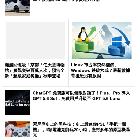
滿滿回憶殺！京都「任天堂博物
Linux 市占率突然翻倍、
館」參觀突破百萬人次，預告全
Windows 跌破六成？最新數據
新「超級家庭餐廳」秋季登場
背後恐另有原因
ChatGPT 免費版可以無限對話了！Plus、Pro 導入
GPT-5.6 Sol，免費用戶升級至 GPT-5.6 Luna
索尼歷史上的黑科技：史上最迷你PS1「手把一體
機」，4顆電池竟能玩20小時，塵封多年的原型機曝
光