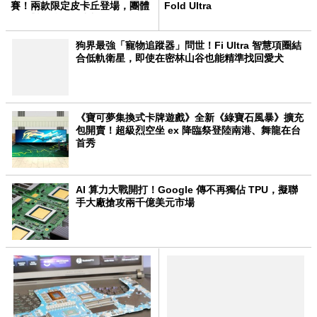
賽！兩款限定皮卡丘登場，團體
Fold Ultra
戰、對戰獎勵同步加碼
狗界最強「寵物追蹤器」問世！Fi Ultra 智慧項圈結
合低軌衛星，即使在密林山谷也能精準找回愛犬
《寶可夢集換式卡牌遊戲》全新《綠寶石風暴》擴充
包開賣！超級烈空坐 ex 降臨祭登陸南港、舞龍在台
首秀
AI 算力大戰開打！Google 傳不再獨佔 TPU，擬聯
手大廠搶攻兩千億美元市場