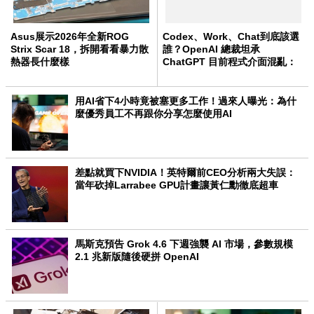
Asus展示2026年全新ROG
Codex、Work、Chat到底該選
Strix Scar 18，拆開看看暴力散
誰？OpenAI 總裁坦承
熱器長什麼樣
ChatGPT 目前程式介面混亂：
未來用戶將不用區分
用AI省下4小時竟被塞更多工作！過來人曝光：為什
麼優秀員工不再跟你分享怎麼使用AI
差點就買下NVIDIA！英特爾前CEO分析兩大失誤：
當年砍掉Larrabee GPU計畫讓黃仁勳徹底超車
馬斯克預告 Grok 4.6 下週強襲 AI 市場，參數規模
2.1 兆新版隨後硬拼 OpenAI