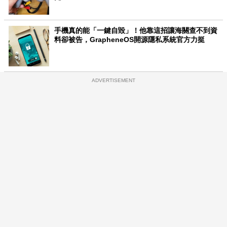
手機真的能「一鍵自毀」！他靠這招讓海關查不到資
料卻被告，GrapheneOS開源隱私系統官方力挺
ADVERTISEMENT