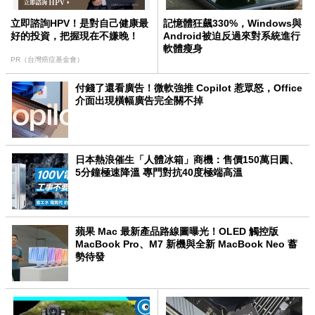
立即諮詢HPV！是對自己健康最
記憶體狂飆330%，Windows與
好的投資，把握現在不嫌晚！
Android被迫反過來對系統進行
軟體瘦身
PR（台灣癌症基金會）
付錢了還看廣告！微軟強推 Copilot 惹眾怒，Office
介面出現橫幅廣告完全關不掉
日本熱浪催生「人體冰箱」商機：售價150萬日圓、
5分鐘極速降溫 專門對抗40度極端高溫
蘋果 Mac 最新產品路線圖曝光！OLED 觸控版
MacBook Pro、M7 新機與全新 MacBook Neo 蓄
勢待發