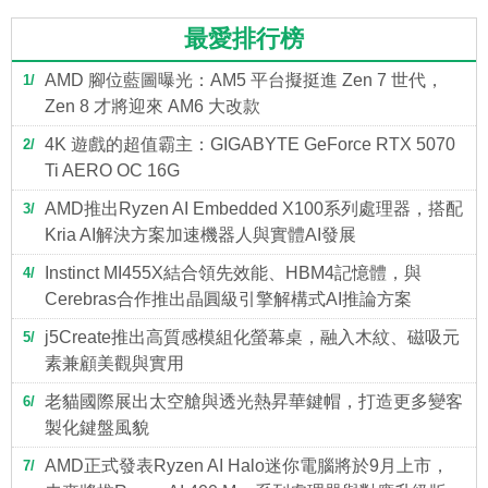
最愛排行榜
AMD 腳位藍圖曝光：AM5 平台擬挺進 Zen 7 世代，
1
Zen 8 才將迎來 AM6 大改款
4K 遊戲的超值霸主：GIGABYTE GeForce RTX 5070
2
Ti AERO OC 16G
AMD推出Ryzen AI Embedded X100系列處理器，搭配
3
Kria AI解決方案加速機器人與實體AI發展
Instinct MI455X結合領先效能、HBM4記憶體，與
4
Cerebras合作推出晶圓級引擎解構式AI推論方案
j5Create推出高質感模組化螢幕桌，融入木紋、磁吸元
5
素兼顧美觀與實用
老貓國際展出太空艙與透光熱昇華鍵帽，打造更多變客
6
製化鍵盤風貌
AMD正式發表Ryzen AI Halo迷你電腦將於9月上市，
7