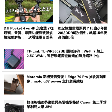
DJI Pocket 4 vs 4P 怎麼選？從
把記憶體當股票買？18歲少年囤
鏡頭、畫質、跟隨功能與硬體規
20組DDR5記憶體，就賭15年後
格完整解析，一次看懂兩台差異
身價翻5倍
TP-Link TL-WR3602BE 開箱評測：Wi-Fi 7 加上
2.5G WAN，連行動電源也能跑的隨身網路中心
Motorola 新機雙箭齊發！Edge 70 Pro 搶攻高階影
像、moto g37 power 主打超長續航
輕便相機強勢復甦與高階機型熱銷 Canon 第二季營
業利潤大增 35%