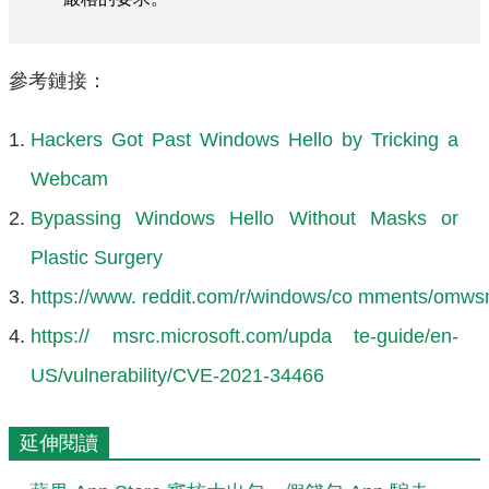
參考鏈接：
Hackers Got Past Windows Hello by Tricking a
Webcam
Bypassing Windows Hello Without Masks or
Plastic Surgery
https://www. reddit.com/r/windows/co mments/omws
https:// msrc.microsoft.com/upda te-guide/en-
US/vulnerability/CVE-2021-34466
延伸閱讀