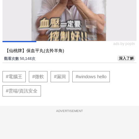
ads by popIn
【仙桃牌】保血平丸(去羚羊角)
深入了解
觀看次數 50,148次
#電腦王
#微軟
#漏洞
#windows hello
#雲端/資訊安全
ADVERTISEMENT