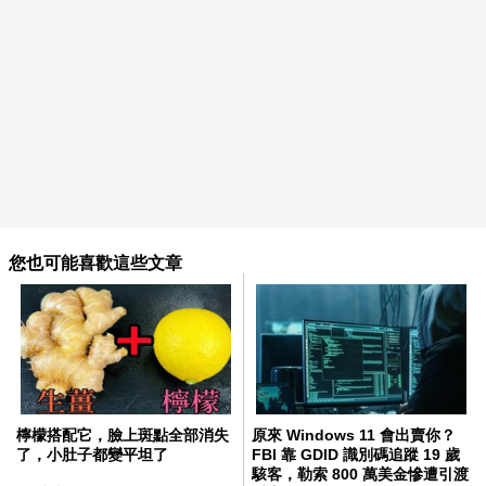
您也可能喜歡這些文章
檸檬搭配它，臉上斑點全部消失
原來 Windows 11 會出賣你？
了，小肚子都變平坦了
FBI 靠 GDID 識別碼追蹤 19 歲
駭客，勒索 800 萬美金慘遭引渡