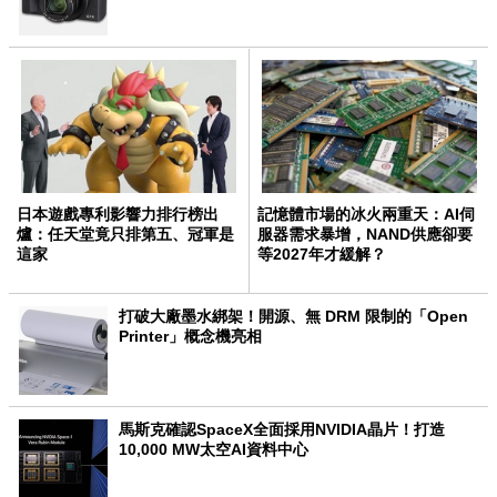
日本遊戲專利影響力排行榜出
記憶體市場的冰火兩重天：AI伺
爐：任天堂竟只排第五、冠軍是
服器需求暴增，NAND供應卻要
這家
等2027年才緩解？
打破大廠墨水綁架！開源、無 DRM 限制的「Open
Printer」概念機亮相
馬斯克確認SpaceX全面採用NVIDIA晶片！打造
10,000 MW太空AI資料中心