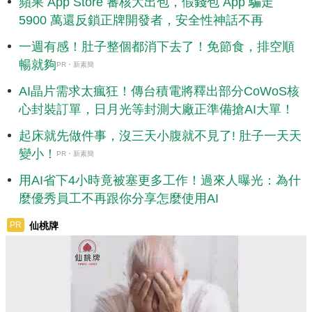
蘋果 App Store 審核大出包，假錢包 App 騙走
5900 萬還反鎖正牌開發者，安全性神話不再
一週有感！肚子整個都消下去了！免節食，排空順
暢就夠
PR・新素簡
AI晶片需求太瘋狂！傳台積電將釋出部分CoWoS核
心封裝訂單，日月光等封測大廠正準備搶AI大單！
起床就先做件事，沒三天小腹就不見了! 肚子一天天
變小！
PR・新素簡
用AI省下4小時竟被塞更多工作！過來人曝光：為什
麼優秀員工不再跟你分享怎麼使用AI
仙桃牌
PR