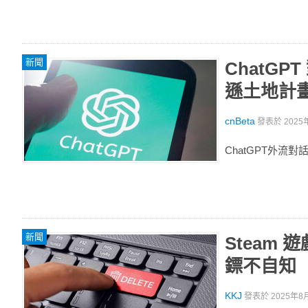
新聞
ChatG
遜土地計
cnBeta
發表於
2025
ChatGPT外流
新聞
Steam
鏢不自知
KKJ
發表於
2025年8月