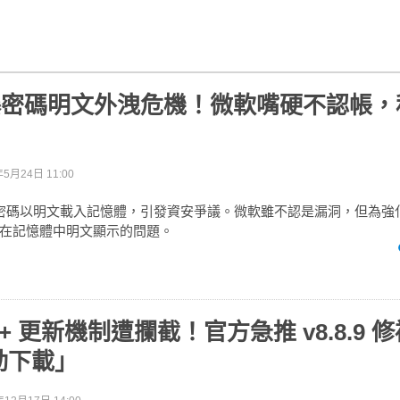
驚爆密碼明文外洩危機！微軟嘴硬不認帳
年5月24日 11:00
將密碼以明文載入記憶體，引發資安爭議。微軟雖不認是漏洞，但為強化 
在記憶體中明文顯示的問題。
d++ 更新機制遭攔截！官方急推 v8.8.9
動下載」