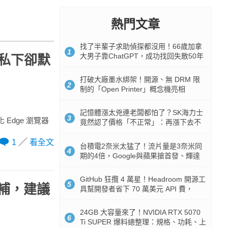
熱門文章
找了半輩子求助偵探都沒用！66歲加拿
1
大男子靠ChatGPT，成功找回失散50年
，私下卻默
家人
打破大廠墨水綁架！開源、無 DRM 限
2
制的「Open Printer」概念機亮相
記憶體漲太兇連老闆都怕了？SK海力士
3
Edge 瀏覽器
竟然認了價格「不正常」：再漲下去不
是好事
1
看全文
台積電2奈米太猛了！流片量是3奈米同
4
期的4倍，Google與蘋果搶首發、輝達
與AMD排隊等產能
GitHub 狂攬 4 萬星！Headroom 開源工
5
 修補，建議
具幫開發者省下 70 萬美元 API 費，
Token 消耗暴降 92%
24GB 大容量來了！NVIDIA RTX 5070
6
Ti SUPER 爆料總整理：規格、功耗、上