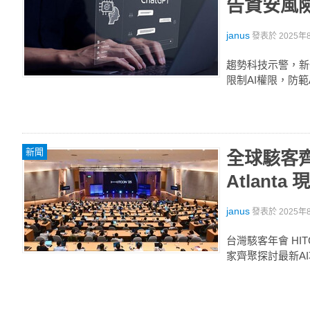
告資安風
janus
發表於
2025年8
趨勢科技示警，新一
限制AI權限，防
新聞
全球駭客齊聚
Atlant
janus
發表於
2025年8
台灣駭客年會 HI
家齊聚探討最新A