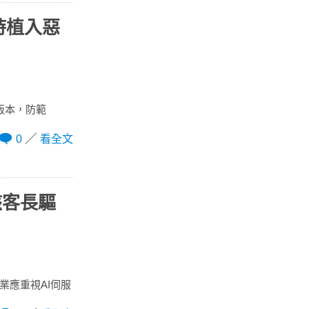
機時植入惡
新版本，防範
0
看全文
駭客長驅
業應重視AI伺服