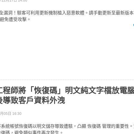
年12月17日 14:00
爆出安全漏洞！駭客可利用更新機制植入惡意軟體。請手動更新至最新版本No
避免遭受攻擊。
工程師將「恢復碼」明文純文字檔放電
後導致客戶資料外洩
月05日 16:30
工程師將系統帳號恢復碼以明文儲存導致遭駭，凸顯 恢復碼 管理的重要性
恢復碼，避免類似事件再次發生。