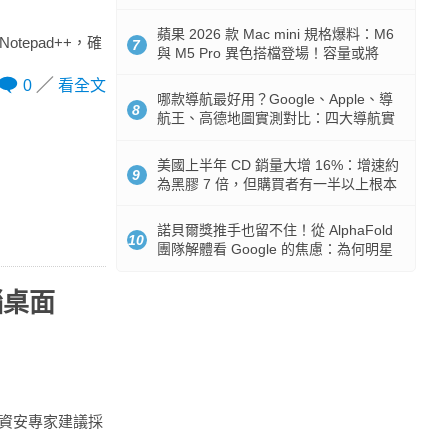
市時間
蘋果 2026 款 Mac mini 規格爆料：M6
tepad++，確
7
與 M5 Pro 異色搭檔登場！容量或將
512GB 起跳
0
看全文
哪款導航最好用？Google、Apple、導
8
航王、高德地圖實測對比：四大導航實
測懶人包
美國上半年 CD 銷量大增 16%：增速約
9
為黑膠 7 倍，但購買者有一半以上根本
沒有播放器
諾貝爾獎推手也留不住！從 AlphaFold
10
團隊解體看 Google 的焦慮：為何明星
實驗室要為 Gemini 讓路？
腦桌面
。資安專家建議採