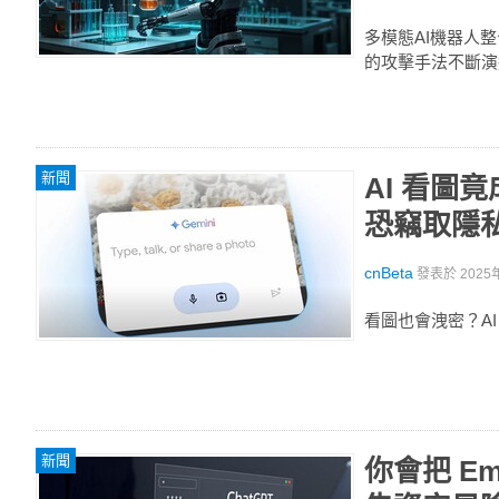
多模態AI機器人
的攻擊手法不斷演
新聞
AI 看
恐竊取隱
cnBeta
發表於
2025
看圖也會洩密？A
新聞
你會把 E