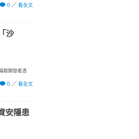
0
看全文
毒「沙
會竊取開發者憑
0
看全文
人資安隱患