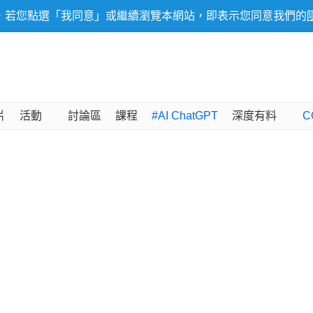
，若您點選「我同意」或繼續瀏覽本網站，即表示您同意我們的
片
活動
討論區
課程
#AI ChatGPT
深度有料
C