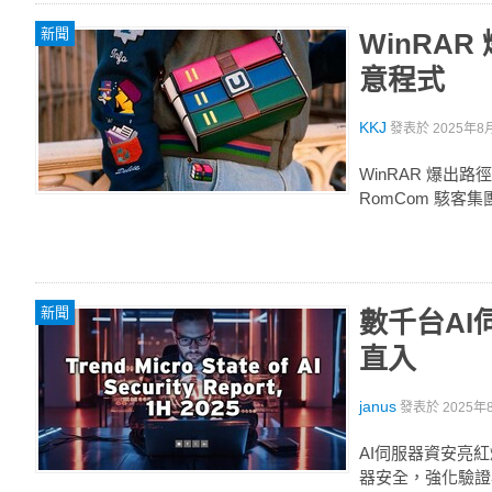
新聞
WinRA
意程式
KKJ
發表於
2025年8月
WinRAR 爆出
RomCom 駭客
新聞
數千台A
直入
janus
發表於
2025年8
AI伺服器資安亮
器安全，強化驗證