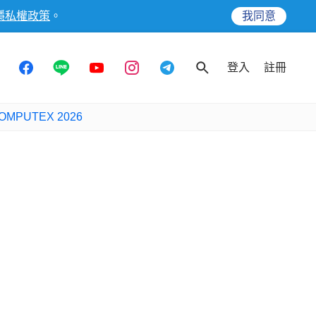
隱私權政策
。
我同意
登入
註冊
OMPUTEX 2026