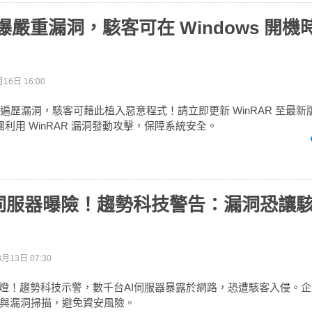
R 爆嚴重漏洞，駭客可在 Windows 開
16日 16:00
路徑遍歷漏洞，駭客可藉此植入惡意程式！請立即更新 WinRAR 至最
集團利用 WinRAR 漏洞發動攻擊，保障系統安全。
I伺服器曝險！趨勢科技警告：漏洞恐讓
月13日 07:30
紅燈！趨勢科技示警，數千台AI伺服器暴露於網路，恐遭駭客入侵。企
與漏洞掃描，避免資安風險。