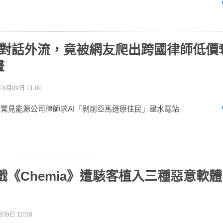
PT 對話外流，竟被網友爬出跨國律師低
畫
年8月09日 11:00
對話驚見能源公司律師求AI「剝削亞馬遜原住民」建水電站
 遊戲《Chemia》遭駭客植入三種惡意軟
09日 10:00