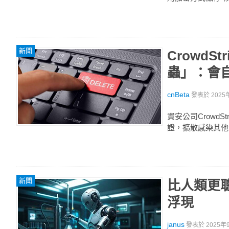
新聞
CrowdS
蟲」：會
cnBeta
發表於
2025
資安公司Crowd
證，擴散感染其他
新聞
比人類更聰
浮現
janus
發表於
2025年9