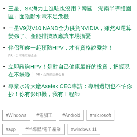
三星、SK海力士進駐也沒用？韓國「湖南半導體園
區」面臨斷水電不足危機
三星V9與V10 NAND全力供貨NVIDIA，雖然AI運算
變強了、產能排擠效應讓市場擔憂
伴侶和妳一起預防HPV，才有資格說愛妳！
PR・台灣癌症基金會
立即諮詢HPV！是對自己健康最好的投資，把握現
在不嫌晚！
PR・台灣癌症基金會
專業水冷大廠Asetek CEO專訪：專利過期也不怕你
抄！你有影印機，我有工程師
#Windows
#電腦王
#Android
#microsoft
#app
#半導體/電子產業
#windows 11