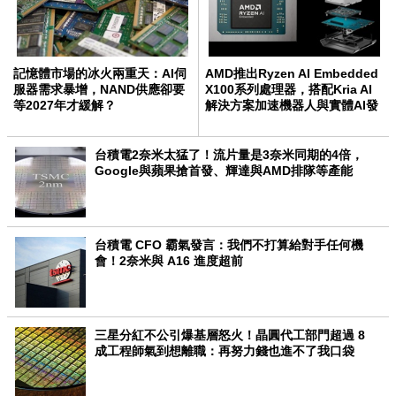
記憶體市場的冰火兩重天：AI伺
AMD推出Ryzen AI Embedded
服器需求暴增，NAND供應卻要
X100系列處理器，搭配Kria AI
等2027年才緩解？
解決方案加速機器人與實體AI發
展
台積電2奈米太猛了！流片量是3奈米同期的4倍，
Google與蘋果搶首發、輝達與AMD排隊等產能
台積電 CFO 霸氣發言：我們不打算給對手任何機
會！2奈米與 A16 進度超前
三星分紅不公引爆基層怒火！晶圓代工部門超過 8
成工程師氣到想離職：再努力錢也進不了我口袋