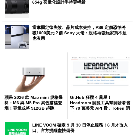
654g 羽量化設計手持更輕鬆
當摩爾定律失效、晶片成本失控，PS6 定價恐怕將
破1000美元？前 Sony 大佬：規格再強玩家買不起
也沒用
蘋果 2026 款 Mac mini 規格爆
GitHub 狂攬 4 萬星！
料：M6 與 M5 Pro 異色搭檔登
Headroom 開源工具幫開發者省
場！容量或將 512GB 起跳
下 70 萬美元 API 費，Token 消
耗暴降 92%
LINE VOOM 確定 9 月 30 日停止服務！6 月才改入
口、官方提醒盡快備份