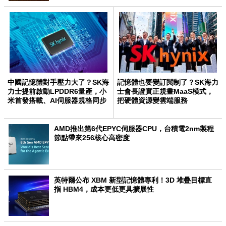
中國記憶體對手壓力大了？SK海
記憶體也要變訂閱制了？SK海力
力士提前啟動LPDDR6量產，小
士會長證實正規畫MaaS模式，
米首發搭載、AI伺服器規格同步
把硬體資源變雲端服務
升級
AMD推出第6代EPYC伺服器CPU，台積電2nm製程
節點帶來256核心高密度
英特爾公布 XBM 新型記憶體專利！3D 堆疊目標直
指 HBM4，成本更低更具擴展性