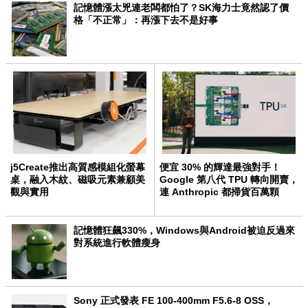
記憶體漲太兇連老闆都怕了？SK海力士竟然認了價
格「不正常」：再漲下去不是好事
j5Create推出高質感模組化螢幕
便宜 30% 的輝達最強對手！
桌，融入木紋、磁吸元素兼顧美
Google 第八代 TPU 轉向開賣，
觀與實用
連 Anthropic 都掃貨百萬顆
記憶體狂飆330%，Windows與Android被迫反過來
對系統進行軟體瘦身
Sony 正式發表 FE 100-400mm F5.6-8 OSS，