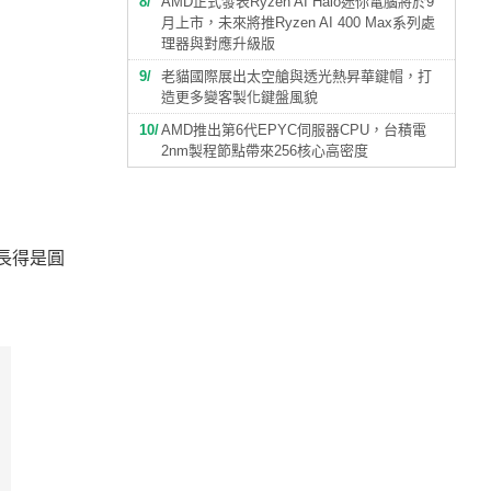
8
AMD正式發表Ryzen AI Halo迷你電腦將於9
月上市，未來將推Ryzen AI 400 Max系列處
理器與對應升級版
9
老貓國際展出太空艙與透光熱昇華鍵帽，打
造更多變客製化鍵盤風貌
10
AMD推出第6代EPYC伺服器CPU，台積電
2nm製程節點帶來256核心高密度
器長得是圓