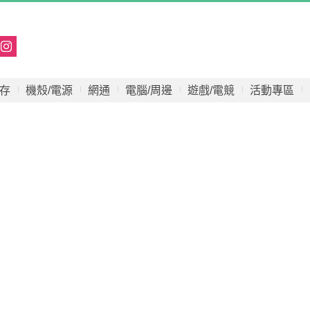
存
機殼/電源
網通
電腦/周邊
遊戲/電競
活動專區