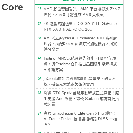
Core
1
AMD 腳位藍圖曝光：AM5 平台擬挺進 Zen 7
世代，Zen 8 才將迎來 AM6 大改款
2
4K 遊戲的超值霸主：GIGABYTE GeForce
RTX 5070 Ti AERO OC 16G
3
AMD推出Ryzen AI Embedded X100系列處
理器，搭配Kria AI解決方案加速機器人與實
體AI發展
4
Instinct MI455X結合領先效能、HBM4記憶
體，與Cerebras合作推出晶圓級引擎解構式
AI推論方案
5
j5Create推出高質感模組化螢幕桌，融入木
紋、磁吸元素兼顧美觀與實用
6
輝達 RTX Spark 首發驅動程式正式亮相！原
生支援 Arm 架構，微軟 Surface 成為首批搭
載裝置
7
高通 Snapdragon 8 Elite Gen 6 Pro 爆料！
AI Frame Fusion 技術讓插幀跟 DLSS 一樣
強？