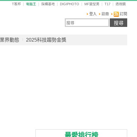
T客邦
電腦王
採購基地
DIGIPHOTO
MF變型男
T17
透視鏡
登入
註冊
訂閱
業界動態
2025科技趨勢金獎
最愛排行榜