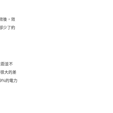
A特效後，效
位卻少了約
差距並不
有很大的差
.9%的電力