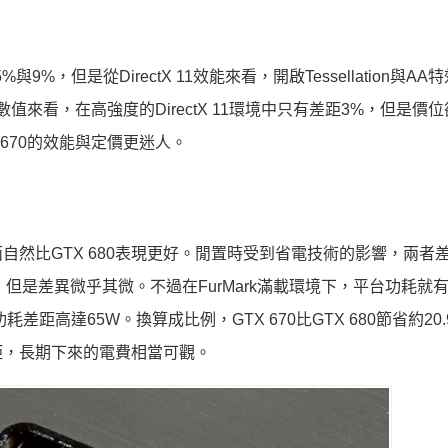
5%與9%，但是從DirectX 11效能來看，開啟Tessellation與A
數值來看，在高強度的DirectX 11環境中只有差距3%，但是價
X 670的效能與定價更迷人。
然比GTX 680表現更好。閒置時受到省電技術的影響，兩者
電，但是差異微乎其微。不過在FurMark滿載環境下，平台功耗就
，功耗差距高達65W。換算成比例，GTX 670比GTX 680節省約20
距，長期下來的電費相當可觀。