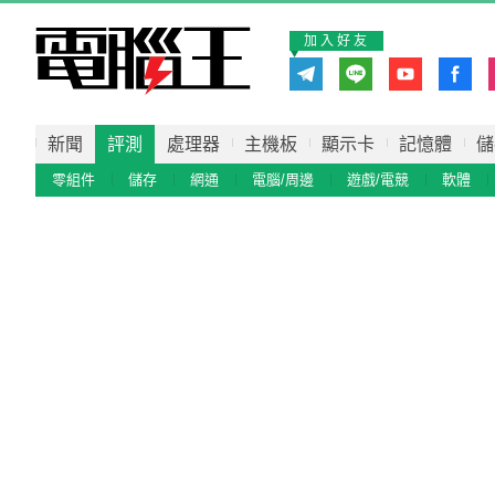
加入好友
新聞
評測
處理器
主機板
顯示卡
記憶體
儲
零組件
儲存
網通
電腦/周邊
遊戲/電競
軟體