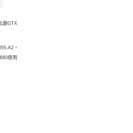
此跟GTX
5-A2，
680使用