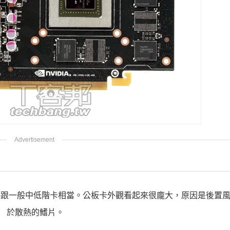
規格跟一般中低階卡相當。公板卡外觀看起來很龐大，原因是後置
於散熱的鰭片。