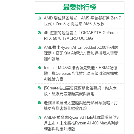
最愛排行榜
1
AMD 腳位藍圖曝光：AM5 平台擬挺進 Zen 7
世代，Zen 8 才將迎來 AM6 大改款
2
4K 遊戲的超值霸主：GIGABYTE GeForce
RTX 5070 Ti AERO OC 16G
3
AMD推出Ryzen AI Embedded X100系列處
理器，搭配Kria AI解決方案加速機器人與實
體AI發展
4
Instinct MI455X結合領先效能、HBM4記憶
體，與Cerebras合作推出晶圓級引擎解構式
AI推論方案
5
j5Create推出高質感模組化螢幕桌，融入木
紋、磁吸元素兼顧美觀與實用
6
老貓國際展出太空艙與透光熱昇華鍵帽，打
造更多變客製化鍵盤風貌
7
AMD正式發表Ryzen AI Halo迷你電腦將於9
月上市，未來將推Ryzen AI 400 Max系列處
理器與對應升級版