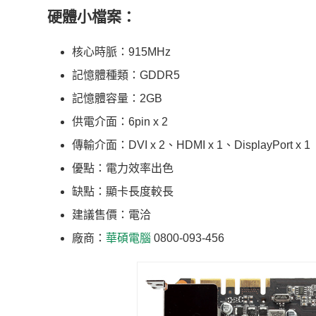
硬體小檔案：
核心時脈：915MHz
記憶體種類：GDDR5
記憶體容量：2GB
供電介面：6pin x 2
傳輸介面：DVI x 2、HDMI x 1、DisplayPort x 1
優點：電力效率出色
缺點：顯卡長度較長
建議售價：電洽
廠商：
華碩電腦
0800-093-456