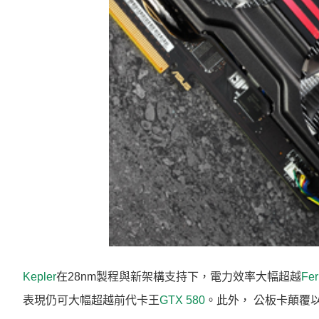
Kepler
在28nm製程與新架構支持下，電力效率大幅超越
Fer
表現仍可大幅超越前代卡王
GTX 580
。此外， 公板卡顛覆以