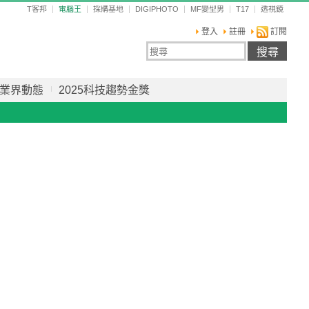
T客邦
電腦王
採購基地
DIGIPHOTO
MF變型男
T17
透視鏡
登入
註冊
訂閱
業界動態
2025科技趨勢金獎