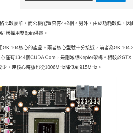
8相，規格比較豪華，而公板配置只有4+2相。另外，由於功耗較低，因
80同樣採用雙6pin供電。
用GK 104核心的產品。兩者核心型號十分接近，前者為GK 104-35
核心僅有1344個CUDA Core，是刪減版Kepler架構。相較於GTX 
數量較少，連核心時脈也從1006MHz降低到915MHz。