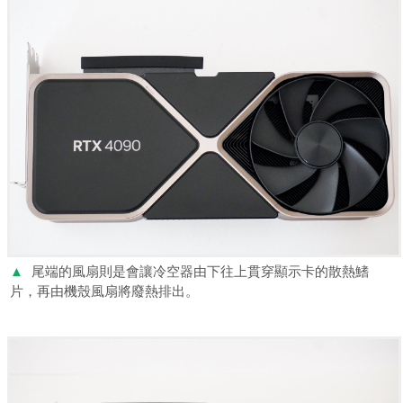
▲
尾端的風扇則是會讓冷空器由下往上貫穿顯示卡的散熱鰭
片，再由機殼風扇將廢熱排出。