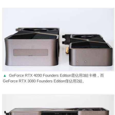
▲
GeForce RTX 4090 Founders Edition需佔用3組卡槽，而
GeForce RTX 3080 Founders Edition僅佔用2組。