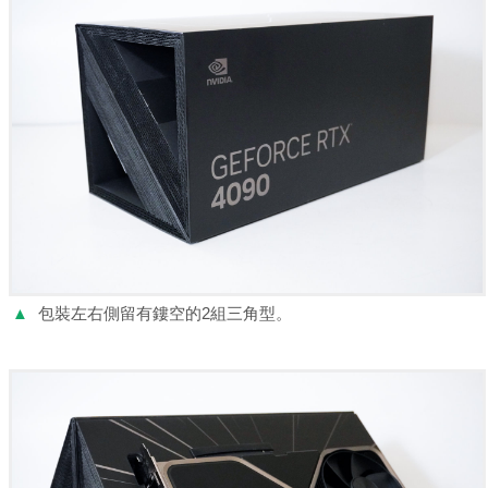
▲
包裝左右側留有鏤空的2組三角型。