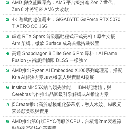
AMD 腳位藍圖曝光：AM5 平台擬挺進 Zen 7 世代，
1
Zen 8 才將迎來 AM6 大改款
4K 遊戲的超值霸主：GIGABYTE GeForce RTX 5070
2
Ti AERO OC 16G
輝達 RTX Spark 首發驅動程式正式亮相！原生支援
3
Arm 架構，微軟 Surface 成為首批搭載裝置
高通 Snapdragon 8 Elite Gen 6 Pro 爆料！AI Frame
4
Fusion 技術讓插幀跟 DLSS 一樣強？
AMD推出Ryzen AI Embedded X100系列處理器，搭配
5
Kria AI解決方案加速機器人與實體AI發展
Instinct MI455X結合領先效能、HBM4記憶體，與
6
Cerebras合作推出晶圓級引擎解構式AI推論方案
j5Create推出高質感模組化螢幕桌，融入木紋、磁吸元
7
素兼顧美觀與實用
AMD推出第6代EPYC伺服器CPU，台積電2nm製程節
8
點帶來256核心高密度