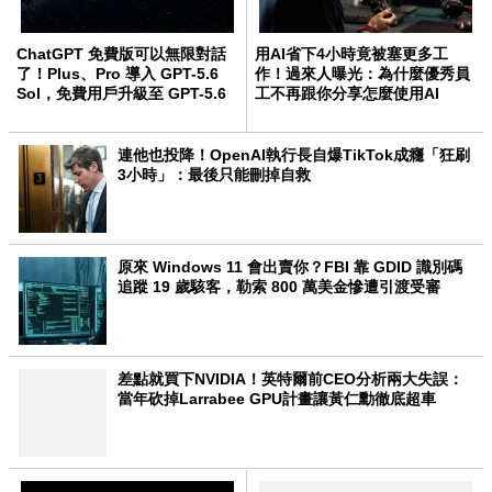
ChatGPT 免費版可以無限對話
用AI省下4小時竟被塞更多工
了！Plus、Pro 導入 GPT-5.6
作！過來人曝光：為什麼優秀員
Sol，免費用戶升級至 GPT-5.6
工不再跟你分享怎麼使用AI
Luna
連他也投降！OpenAI執行長自爆TikTok成癮「狂刷
3小時」：最後只能刪掉自救
原來 Windows 11 會出賣你？FBI 靠 GDID 識別碼
追蹤 19 歲駭客，勒索 800 萬美金慘遭引渡受審
差點就買下NVIDIA！英特爾前CEO分析兩大失誤：
當年砍掉Larrabee GPU計畫讓黃仁勳徹底超車