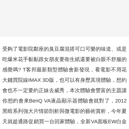
受夠了電影院鄰座的臭豆腐混搭可口可樂的味道、或是
吃爆米花手黏黏跟女朋友要衛生紙還要被白眼不舒服的
感覺嗎? T客邦最新類型體驗會新發現，看電影不用花
大錢買院線IMAX 3D版，也可以有身歷其境體驗，想約
會也不一定要約正妹去威秀，本次體驗會豐富的主題讓
你想約會來BenQ VA液晶顯示器體驗會就對了，2012
黑暗系列強大片情節剖析與微電影的藝術賞析，今年夏
天就趁通路促銷買一台回家體驗，全新VA面板EW白金