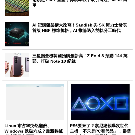
單
AI 記憶體架構大改寫！Sandisk 與 SK 海力士發表
首版 HBF 標準規格，AI 推論邁入雙軌分工時代
三星摺疊機韓國預購創新高！Z Fold 8 預購 144 萬
部、打破 Note 10 紀錄
Linux 市占率突然翻倍、
PS6要來了？索尼總裁曝次世代
Windows 跌破六成？最新數據
主機「不只是PC替代品」，目標