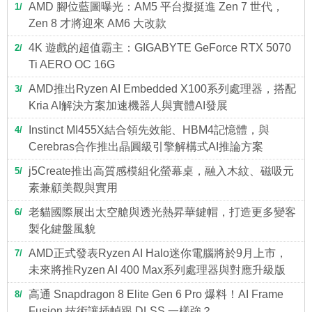
AMD 腳位藍圖曝光：AM5 平台擬挺進 Zen 7 世代，
1
Zen 8 才將迎來 AM6 大改款
4K 遊戲的超值霸主：GIGABYTE GeForce RTX 5070
2
Ti AERO OC 16G
AMD推出Ryzen AI Embedded X100系列處理器，搭配
3
Kria AI解決方案加速機器人與實體AI發展
Instinct MI455X結合領先效能、HBM4記憶體，與
4
Cerebras合作推出晶圓級引擎解構式AI推論方案
j5Create推出高質感模組化螢幕桌，融入木紋、磁吸元
5
素兼顧美觀與實用
老貓國際展出太空艙與透光熱昇華鍵帽，打造更多變客
6
製化鍵盤風貌
AMD正式發表Ryzen AI Halo迷你電腦將於9月上市，
7
未來將推Ryzen AI 400 Max系列處理器與對應升級版
高通 Snapdragon 8 Elite Gen 6 Pro 爆料！AI Frame
8
Fusion 技術讓插幀跟 DLSS 一樣強？