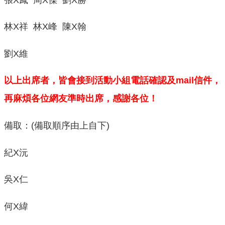
林X祥 林X峰 陳X翰
劉X維
以上出席者，皆會接到活動小組電話確認及mail信件，
再麻煩各位網友準時出席，感謝各位！
備取：(備取順序由上自下)
紀X沅
吳X仁
何X緯