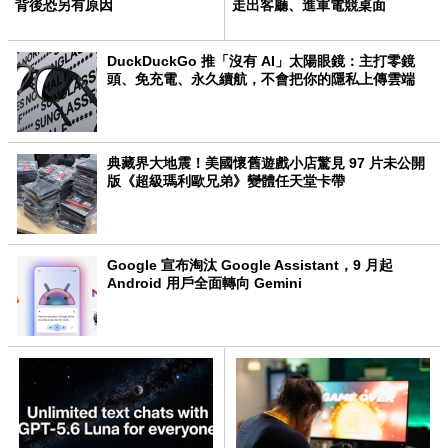
背後恐另有原因
走出客廳、進軍電競桌面
DuckDuckGo 推「沒有 AI」太陽眼鏡：主打零鏡
頭、免充電、永久續航，不會把你的隱私上傳雲端
典藏界大地震！美國懷舊遊戲小店驚見 97 片未公開
版《超級瑪利歐兄弟》變體任天堂卡帶
Google 宣布淘汰 Google Assistant，9 月起
Android 用戶全面轉向 Gemini