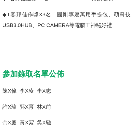
◆T客邦佳作獎X3名：圓剛專屬萬用手提包、萌科技
USB3.0HUB、PC CAMERA等電腦王神秘好禮
參加錄取名單公佈
陳X偉 李X凌 李X志
許X瑋 郭X育 林X前
余X庭 黃X絜 吳X融