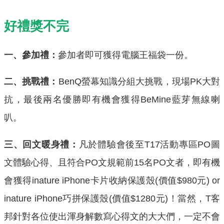
好禮獎不完
一、參加禮：
參加者即可獲得電腦王福袋一份。
二、
挑戰禮：
BenQ螢幕知識分組大挑戰，現場PK大對
抗，最後兩名優勝即有機會獲得BeMine藍芽無線喇
叭。
三、回文暖身禮：
凡於體驗會後至T17活動專區PO圖
文體驗心得、且符合PO文規範前15名PO文者，即有機
會獲得inature iPhone卡片收納保護殼(價值$980元) or
inature iPhone巧拼保護殼(價值$1280元)！當然，T客
邦針對各位使出渾身解數寫心得文的大大們，一定不會