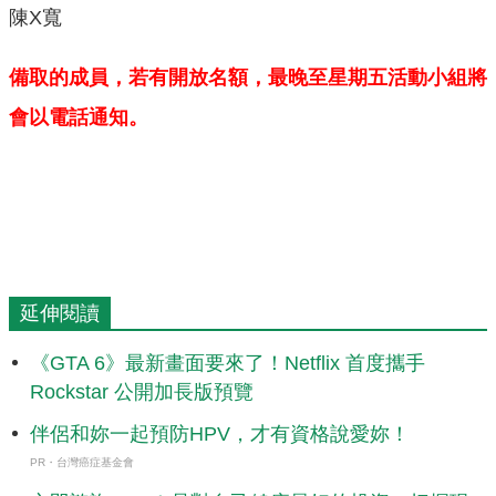
陳X寬
備取的成員，若有開放名額，最晚至星期五活動小組將
會以電話通知。
延伸閱讀
《GTA 6》最新畫面要來了！Netflix 首度攜手
Rockstar 公開加長版預覽
伴侶和妳一起預防HPV，才有資格說愛妳！
PR・台灣癌症基金會