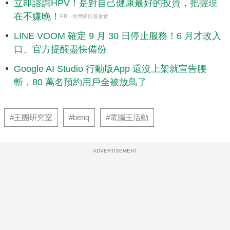
立即諮詢HPV！是對自己健康最好的投資，把握現
在不嫌晚！
PR・台灣癌症基金會
LINE VOOM 確定 9 月 30 日停止服務！6 月才改入
口、官方提醒盡快備份
Google AI Studio 行動版App 還沒上架就宣告腰
斬，80 萬名預約用戶全被放鳥了
#王團研究室
#benq
#電腦王活動
ADVERTISEMENT