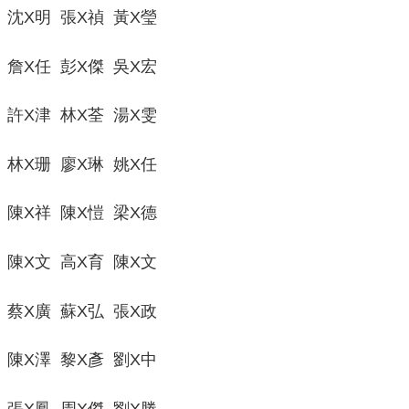
沈X明 張X禎 黃X瑩
詹X任 彭X傑 吳X宏
許X津 林X荃 湯X雯
林X珊 廖X琳 姚X任
陳X祥 陳X愷 梁X德
陳X文 高X育 陳X文
蔡X廣 蘇X弘 張X政
陳X澤 黎X彥 劉X中
張X鳳 周X傑 劉X勝