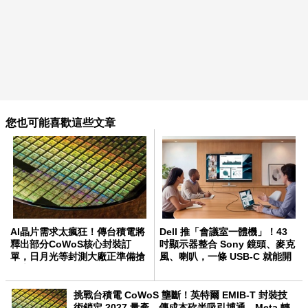
您也可能喜歡這些文章
AI晶片需求太瘋狂！傳台積電將
Dell 推「會議室一體機」！43
釋出部分CoWoS核心封裝訂
吋顯示器整合 Sony 鏡頭、麥克
單，日月光等封測大廠正準備搶
風、喇叭，一條 USB-C 就能開
AI大單！
會
挑戰台積電 CoWoS 壟斷！英特爾 EMIB-T 封裝技
術鎖定 2027 量產，傳成本砍半吸引博通、Meta 轉