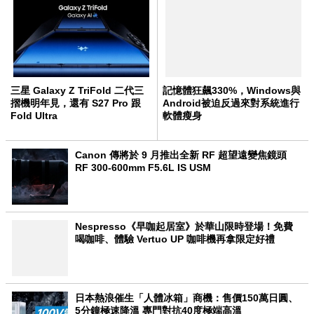
三星 Galaxy Z TriFold 二代三
記憶體狂飆330%，Windows與
摺機明年見，還有 S27 Pro 跟
Android被迫反過來對系統進行
Fold Ultra
軟體瘦身
Canon 傳將於 9 月推出全新 RF 超望遠變焦鏡頭
RF 300-600mm F5.6L IS USM
Nespresso《早咖起居室》於華山限時登場！免費
喝咖啡、體驗 Vertuo UP 咖啡機再拿限定好禮
日本熱浪催生「人體冰箱」商機：售價150萬日圓、
5分鐘極速降溫 專門對抗40度極端高溫