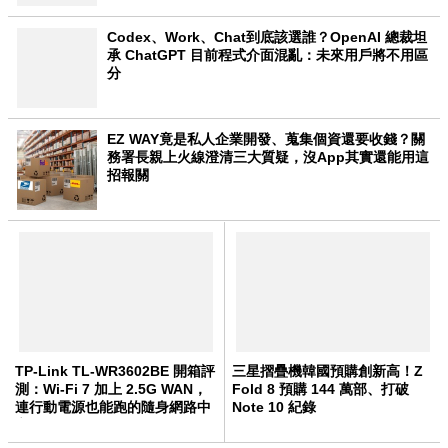
Codex、Work、Chat到底該選誰？OpenAI 總裁坦
承 ChatGPT 目前程式介面混亂：未來用戶將不用區
分
EZ WAY竟是私人企業開發、蒐集個資還要收錢？關
務署長親上火線澄清三大質疑，沒App其實還能用這
招報關
TP-Link TL-WR3602BE 開箱評
三星摺疊機韓國預購創新高！Z
測：Wi-Fi 7 加上 2.5G WAN，
Fold 8 預購 144 萬部、打破
連行動電源也能跑的隨身網路中
Note 10 紀錄
心