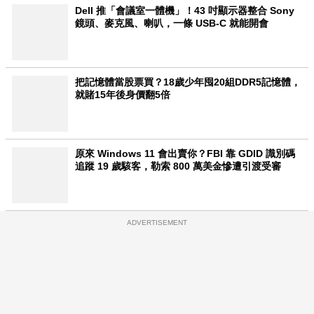
Dell 推「會議室一體機」！43 吋顯示器整合 Sony
鏡頭、麥克風、喇叭，一條 USB-C 就能開會
把記憶體當股票買？18歲少年囤20組DDR5記憶體，
就賭15年後身價翻5倍
原來 Windows 11 會出賣你？FBI 靠 GDID 識別碼
追蹤 19 歲駭客，勒索 800 萬美金慘遭引渡受審
ADVERTISEMENT