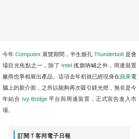
今年
Computex
展覽期間，半生臉孔
Thunderbolt
是會
場目光焦點之一，除了
Intel
搖旗吶喊之外，周邊裝置
廠商也爭相展出產品。這項去年初就已經現身在
蘋果
電
腦上的新介面，之所以能夠再次吸引鎂光燈，無非是今
年結合
Ivy Bridge
平台與周邊裝置，正式宣告進入市
場。
訂閱Ｔ客邦電子日報