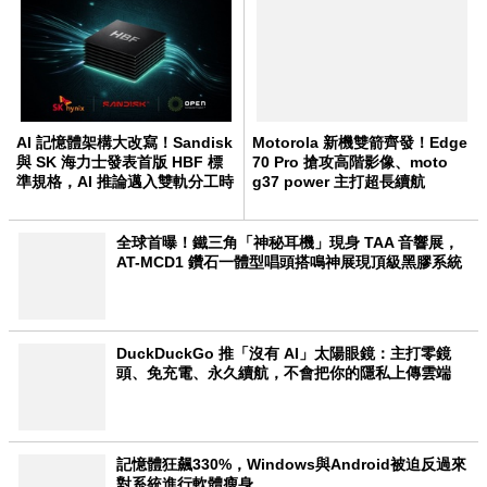
AI 記憶體架構大改寫！Sandisk
Motorola 新機雙箭齊發！Edge
與 SK 海力士發表首版 HBF 標
70 Pro 搶攻高階影像、moto
準規格，AI 推論邁入雙軌分工時
g37 power 主打超長續航
代
全球首曝！鐵三角「神秘耳機」現身 TAA 音響展，
AT-MCD1 鑽石一體型唱頭搭鳴神展現頂級黑膠系統
DuckDuckGo 推「沒有 AI」太陽眼鏡：主打零鏡
頭、免充電、永久續航，不會把你的隱私上傳雲端
記憶體狂飆330%，Windows與Android被迫反過來
對系統進行軟體瘦身