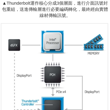
▲Thunderbolt運作核心分成3個層面，進行介面訊號封
包重組，送進傳輸層進行必要編碼轉化，最終經由實體
線材傳輸訊號。