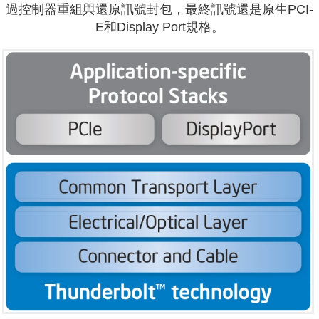
過控制器重組與還原訊號封包，最終訊號還是原生PCI-
E和Display Port規格。