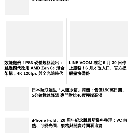
效能翻倍！PS6 硬體規格流出：
LINE VOOM 確定 9 月 30 日停
跳過四代改用 AMD Zen 6c 混合
止服務！6 月才改入口、官方提
架構，4K 120fps 與全光追時代
醒盡快備份
來臨
日本熱浪催生「人體冰箱」商機：售價150萬日圓、
5分鐘極速降溫 專門對抗40度極端高溫
iPhone Fold、20 周年紀念版最新爆料整理：VC 散
熱、可變光圈、規格與開賣時間看這篇