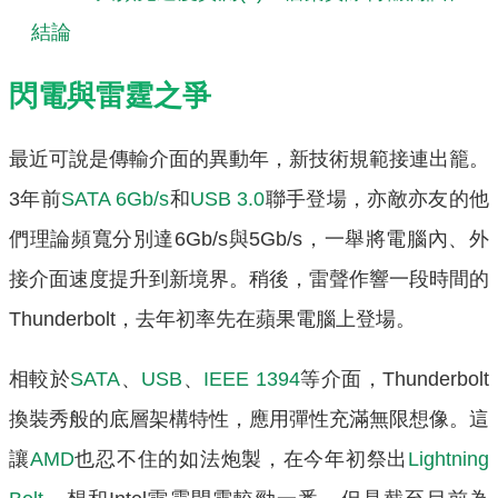
結論
閃電與雷霆之爭
最近可說是傳輸介面的異動年，新技術規範接連出籠。
3年前
SATA 6Gb/s
和
USB 3.0
聯手登場，亦敵亦友的他
們理論頻寬分別達6Gb/s與5Gb/s，一舉將電腦內、外
接介面速度提升到新境界。稍後，雷聲作響一段時間的
Thunderbolt，去年初率先在蘋果電腦上登場。
相較於
SATA
、
USB
、
IEEE 1394
等介面，Thunderbolt
換裝秀般的底層架構特性，應用彈性充滿無限想像。這
讓
AMD
也忍不住的如法炮製，在今年初祭出
Lightning