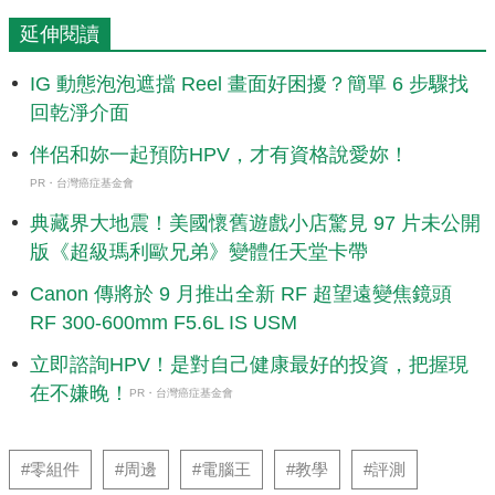
延伸閱讀
IG 動態泡泡遮擋 Reel 畫面好困擾？簡單 6 步驟找
回乾淨介面
伴侶和妳一起預防HPV，才有資格說愛妳！
PR・台灣癌症基金會
典藏界大地震！美國懷舊遊戲小店驚見 97 片未公開
版《超級瑪利歐兄弟》變體任天堂卡帶
Canon 傳將於 9 月推出全新 RF 超望遠變焦鏡頭
RF 300-600mm F5.6L IS USM
立即諮詢HPV！是對自己健康最好的投資，把握現
在不嫌晚！
PR・台灣癌症基金會
#零組件
#周邊
#電腦王
#教學
#評測