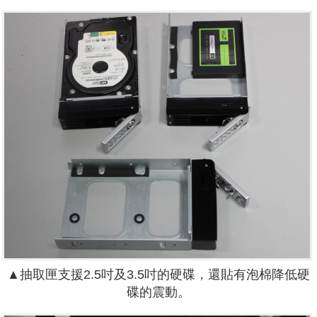
▲抽取匣支援2.5吋及3.5吋的硬碟，還貼有泡棉降低硬
碟的震動。