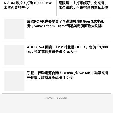
NVIDIA晶片！打造10,000 MW
陽眼鏡：主打零鏡頭、免充電、
太空AI資料中心
永久續航，不會把你的隱私上傳
雲端
最強PC VR也要變貴了？高通驍龍8 Gen 3成本飆
升，Valve Steam Frame預購與定價面臨大洗牌
ASUS Pad 開賣！12.2 吋雙層 OLED、售價 19,900
元，指定電信資費最低 0 元入手
手把、行動電源合體！Belkin 推 Switch 2 磁吸充電
手把殼，續航最高延長 1.5 倍
ADVERTISEMENT