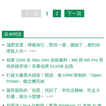
上一頁
1
2
下一頁
延伸閱讀
減肥首選，檸檬加它，堅持一週，腰細了，瘦到你
懷疑人生
PR・新素簡
蘋果 2026 款 Mac mini 規格爆料：M6 與 M5 Pro 異
色搭檔登場！容量或將 512GB 起跳
打破大廠墨水綁架！開源、無 DRM 限制的「Open
Printer」概念機亮相
腹部脂肪的「剋星」找到了，常吃這幾物，吃走大
肚囊，瘦出小蠻腰
PR・新素簡
別再說 Linux 比較快！實測 Windows 11 本地 AI 效