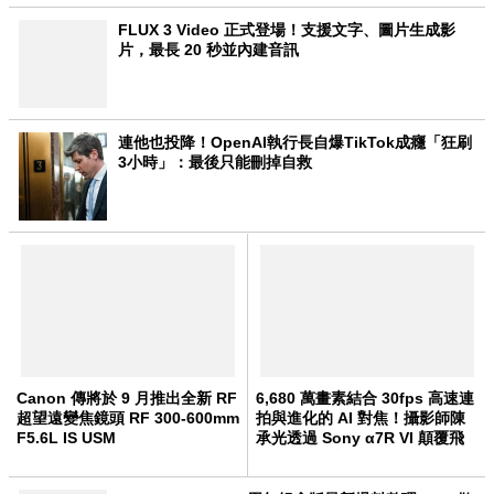
FLUX 3 Video 正式登場！支援文字、圖片生成影
片，最長 20 秒並內建音訊
連他也投降！OpenAI執行長自爆TikTok成癮「狂刷
3小時」：最後只能刪掉自救
Canon 傳將於 9 月推出全新 RF
6,680 萬畫素結合 30fps 高速連
超望遠變焦鏡頭 RF 300-600mm
拍與進化的 AI 對焦！攝影師陳
F5.6L IS USM
承光透過 Sony α7R VI 顛覆飛
羽攝影的遊戲規則