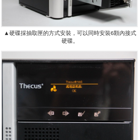
▲硬碟採抽取匣的方式安裝，可以同時安裝6顆內接式
硬碟。