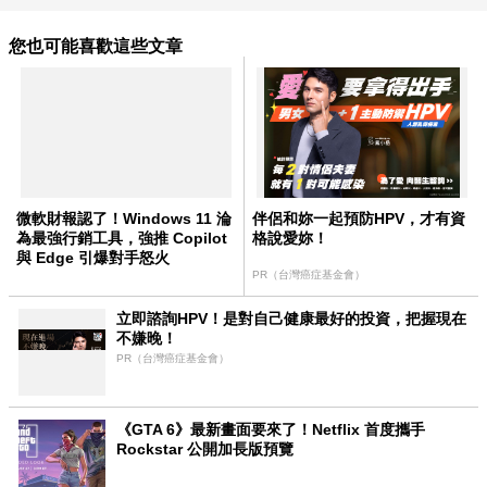
您也可能喜歡這些文章
微軟財報認了！Windows 11 淪
伴侶和妳一起預防HPV，才有資
為最強行銷工具，強推 Copilot
格說愛妳！
與 Edge 引爆對手怒火
PR（台灣癌症基金會）
立即諮詢HPV！是對自己健康最好的投資，把握現在
不嫌晚！
PR（台灣癌症基金會）
《GTA 6》最新畫面要來了！Netflix 首度攜手
Rockstar 公開加長版預覽