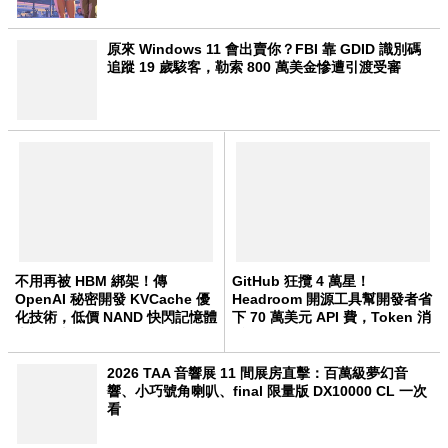
原來 Windows 11 會出賣你？FBI 靠 GDID 識別碼
追蹤 19 歲駭客，勒索 800 萬美金慘遭引渡受審
不用再被 HBM 綁架！傳
GitHub 狂攬 4 萬星！
OpenAI 秘密開發 KVCache 優
Headroom 開源工具幫開發者省
化技術，低價 NAND 快閃記憶體
下 70 萬美元 API 費，Token 消
也能跑大模型
耗暴降 92%
2026 TAA 音響展 11 間展房直擊：百萬級夢幻音
響、小巧號角喇叭、final 限量版 DX10000 CL 一次
看