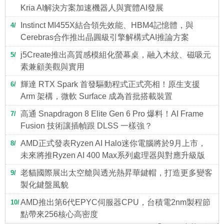
Kria AI解決方案加速機器人與實體AI發展
Instinct MI455X結合領先效能、HBM4記憶體，與
4
Cerebras合作推出晶圓級引擎解構式AI推論方案
j5Create推出高質感模組化螢幕桌，融入木紋、磁吸元
5
素兼顧美觀與實用
輝達 RTX Spark 首發驅動程式正式亮相！原生支援
6
Arm 架構，微軟 Surface 成為首批搭載裝置
高通 Snapdragon 8 Elite Gen 6 Pro 爆料！AI Frame
7
Fusion 技術讓插幀跟 DLSS 一樣強？
AMD正式發表Ryzen AI Halo迷你電腦將於9月上市，
8
未來將推Ryzen AI 400 Max系列處理器與對應升級版
老貓國際展出太空艙與透光熱昇華鍵帽，打造更多變客
9
製化鍵盤風貌
AMD推出第6代EPYC伺服器CPU，台積電2nm製程節
10
點帶來256核心高密度