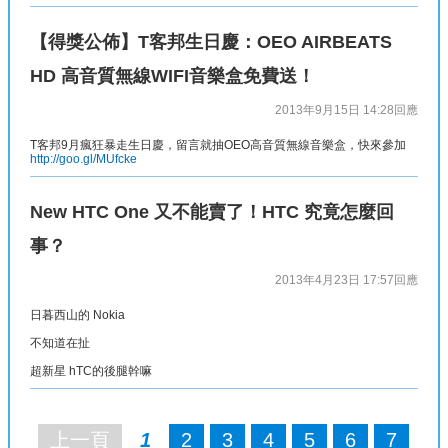
【得獎公佈】T客邦生日慶：OEO AIRBEATS
HD 高音質無線WIFI音樂盒免費送！
2013年9月15日 14:28
回應
T客邦9月瘋狂暴走生日慶，留言就抽OEO高音質無線音樂盒，快來參加
http://goo.gl/MUfcke
New HTC One 又不能賣了！HTC 究竟怎麼回
事？
2013年4月23日 17:57
回應
日暮西山的 Nokia
不知道在扯
超新星 hTC的後腿幹嘛
上一頁
1
2
3
4
5
6
7