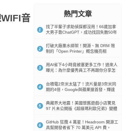
熱門文章
WIFI音
找了半輩子求助偵探都沒用！66歲加拿
1
大男子靠ChatGPT，成功找回失散50年
家人
打破大廠墨水綁架！開源、無 DRM 限
2
制的「Open Printer」概念機亮相
用AI省下4小時竟被塞更多工作！過來人
3
曝光：為什麼優秀員工不再跟你分享怎
麼使用AI
台積電2奈米太猛了！流片量是3奈米同
4
期的4倍，Google與蘋果搶首發、輝達
與AMD排隊等產能
典藏界大地震！美國懷舊遊戲小店驚見
5
97 片未公開版《超級瑪利歐兄弟》變體
任天堂卡帶
GitHub 狂攬 4 萬星！Headroom 開源工
6
具幫開發者省下 70 萬美元 API 費，