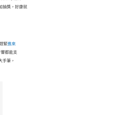
言參加抽獎，好康就
，趕緊
進來
何音響都能支
大手筆，