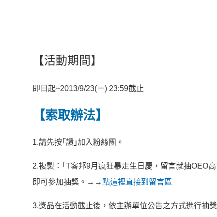
【活動期間】
即日起~2013/9/23(ㄧ) 23:59截止
【索取辦法】
1.請先按｢讚｣加入粉絲團。
2.複製：｢T客邦9月瘋狂暴走生日慶，留言就抽OE
即可參加抽獎。→→
點這裡直接到留言區
3.獎品在活動截止後，依主辦單位公告之方式進行抽