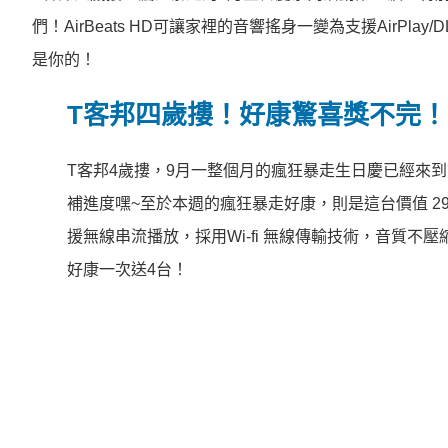
們！AirBeats HD可讓家裡的音響搖身一變為支援AirPla
是你的！
T客邦四歲摟！好康驚喜獎不完！
T客邦4歲摟，9月一整個月的瘋狂暴走生日慶已經來到第二
補進度嘿~至於本週的瘋狂暴走好康，則是這台價值 2980 
援無線串流播放，採用Wi-fi 無線傳輸技術，音質
好康一次送4台！