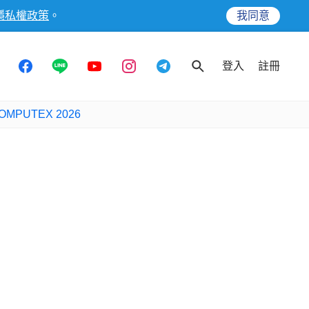
隱私權政策
。
我同意
登入
註冊
OMPUTEX 2026