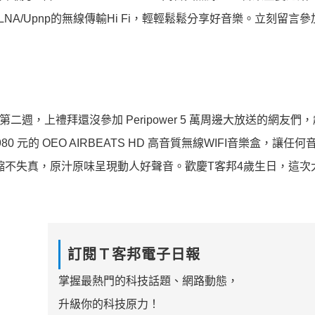
y/DLNA/Upnp的無線傳輸Hi Fi，輕輕鬆鬆分享好音樂。立刻留
週，上禮拜還沒參加 Peripower 5 萬周邊大放送的網友們
元的 OEO AIRBEATS HD 高音質無線WIFI音樂盒，讓任
不壓縮不失真，原汁原味呈現動人好聲音。歡慶T客邦4歲生日，這次
訂閱Ｔ客邦電子日報
掌握最熱門的科技話題、網路動態，
升級你的科技原力！