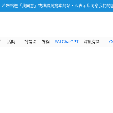
，若您點選「我同意」或繼續瀏覽本網站，即表示您同意我們的
片
活動
討論區
課程
#AI ChatGPT
深度有料
C