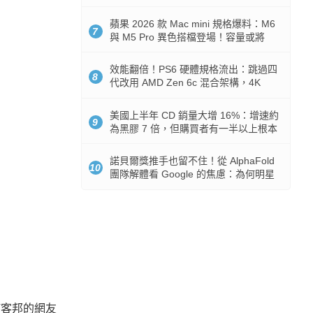
Token 消耗暴降 92%
蘋果 2026 款 Mac mini 規格爆料：M6
7
與 M5 Pro 異色搭檔登場！容量或將
512GB 起跳
效能翻倍！PS6 硬體規格流出：跳過四
8
代改用 AMD Zen 6c 混合架構，4K
120fps 與全光追時代來臨
美國上半年 CD 銷量大增 16%：增速約
9
為黑膠 7 倍，但購買者有一半以上根本
沒有播放器
諾貝爾獎推手也留不住！從 AlphaFold
10
團隊解體看 Google 的焦慮：為何明星
實驗室要為 Gemini 讓路？
T客邦的網友