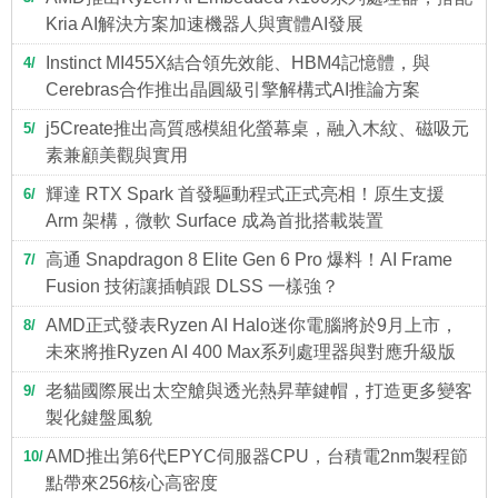
Kria AI解決方案加速機器人與實體AI發展
Instinct MI455X結合領先效能、HBM4記憶體，與
4
Cerebras合作推出晶圓級引擎解構式AI推論方案
j5Create推出高質感模組化螢幕桌，融入木紋、磁吸元
5
素兼顧美觀與實用
輝達 RTX Spark 首發驅動程式正式亮相！原生支援
6
Arm 架構，微軟 Surface 成為首批搭載裝置
高通 Snapdragon 8 Elite Gen 6 Pro 爆料！AI Frame
7
Fusion 技術讓插幀跟 DLSS 一樣強？
AMD正式發表Ryzen AI Halo迷你電腦將於9月上市，
8
未來將推Ryzen AI 400 Max系列處理器與對應升級版
老貓國際展出太空艙與透光熱昇華鍵帽，打造更多變客
9
製化鍵盤風貌
AMD推出第6代EPYC伺服器CPU，台積電2nm製程節
10
點帶來256核心高密度