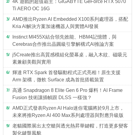
4K 遊戲的超值霸主：GIGABYTE GeForce RTX 5070
2
Ti AERO OC 16G
AMD推出Ryzen AI Embedded X100系列處理器，搭配
3
Kria AI解決方案加速機器人與實體AI發展
Instinct MI455X結合領先效能、HBM4記憶體，與
4
Cerebras合作推出晶圓級引擎解構式AI推論方案
j5Create推出高質感模組化螢幕桌，融入木紋、磁吸元
5
素兼顧美觀與實用
輝達 RTX Spark 首發驅動程式正式亮相！原生支援
6
Arm 架構，微軟 Surface 成為首批搭載裝置
高通 Snapdragon 8 Elite Gen 6 Pro 爆料！AI Frame
7
Fusion 技術讓插幀跟 DLSS 一樣強？
AMD正式發表Ryzen AI Halo迷你電腦將於9月上市，
8
未來將推Ryzen AI 400 Max系列處理器與對應升級版
老貓國際展出太空艙與透光熱昇華鍵帽，打造更多變客
9
製化鍵盤風貌