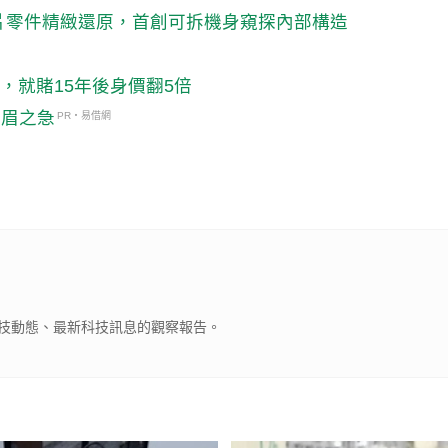
52片零件精緻還原，首創可拆機身窺探內部構造
體，就賭15年後身價翻5倍
燃眉之急
PR・易借網
技動態、最新科技訊息的觀察報告。