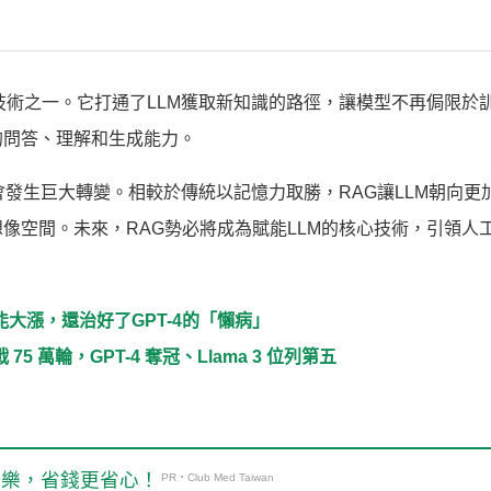
技術之一。它打通了LLM獲取新知識的路徑，讓模型不再侷限於
的問答、理解和生成能力。
會發生巨大轉變。相較於傳統以記憶力取勝，RAG讓LLM朝向更
像空間。未來，RAG勢必將成為賦能LLM的核心技術，引領人
能大漲，還治好了GPT-4的「懶病」
 萬輪，GPT-4 奪冠、Llama 3 位列第五
玩樂，省錢更省心！
PR・Club Med Taiwan