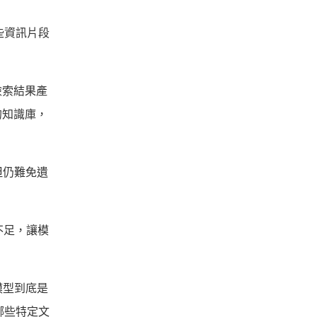
些資訊片段
檢索結果產
的知識庫，
但仍難免遺
不足，讓模
模型到底是
哪些特定文