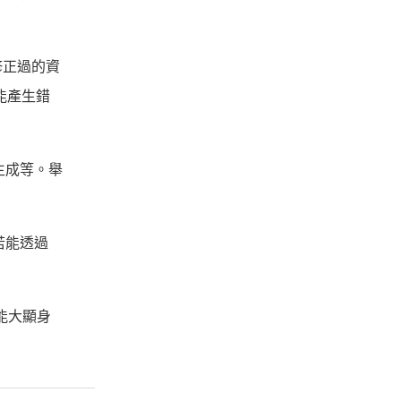
修正過的資
能產生錯
生成等。舉
若能透過
能大顯身