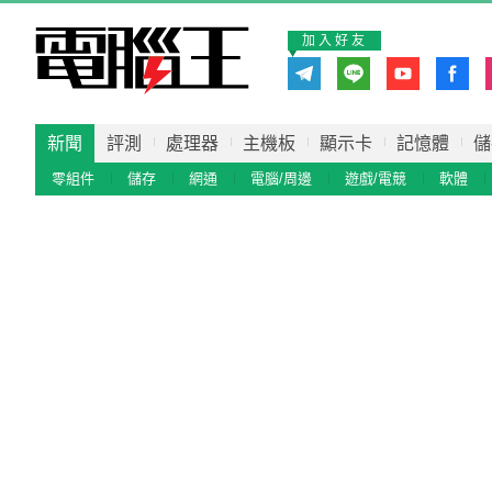
加入好友
新聞
評測
處理器
主機板
顯示卡
記憶體
儲
零組件
儲存
網通
電腦/周邊
遊戲/電競
軟體