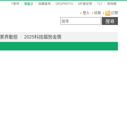
T客邦
電腦王
採購基地
DIGIPHOTO
MF變型男
T17
透視鏡
登入
註冊
訂閱
業界動態
2025科技趨勢金獎