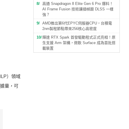
8
高通 Snapdragon 8 Elite Gen 6 Pro 爆料！
AI Frame Fusion 技術讓插幀跟 DLSS 一樣
強？
9
AMD推出第6代EPYC伺服器CPU，台積電
2nm製程節點帶來256核心高密度
10
輝達 RTX Spark 首發驅動程式正式亮相！原
生支援 Arm 架構，微軟 Surface 成為首批搭
載裝置
NLP）領域
數據量，可