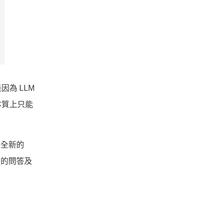
為 LLM
本質上只能
一種全新的
下的問答及