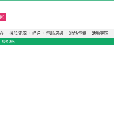
存
機殼/電源
網通
電腦/周邊
遊戲/電競
活動專區
技術研究