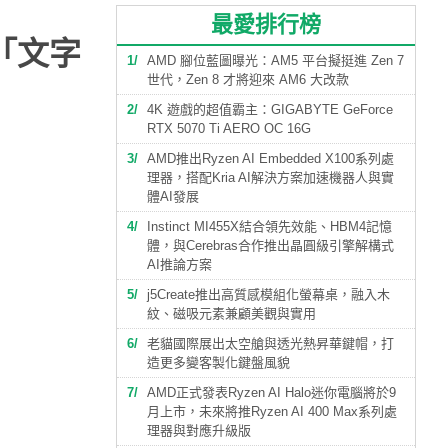
最愛排行榜
「文字
1
AMD 腳位藍圖曝光：AM5 平台擬挺進 Zen 7
世代，Zen 8 才將迎來 AM6 大改款
2
4K 遊戲的超值霸主：GIGABYTE GeForce
RTX 5070 Ti AERO OC 16G
3
AMD推出Ryzen AI Embedded X100系列處
理器，搭配Kria AI解決方案加速機器人與實
體AI發展
4
Instinct MI455X結合領先效能、HBM4記憶
體，與Cerebras合作推出晶圓級引擎解構式
AI推論方案
5
j5Create推出高質感模組化螢幕桌，融入木
紋、磁吸元素兼顧美觀與實用
6
老貓國際展出太空艙與透光熱昇華鍵帽，打
造更多變客製化鍵盤風貌
7
AMD正式發表Ryzen AI Halo迷你電腦將於9
月上市，未來將推Ryzen AI 400 Max系列處
理器與對應升級版