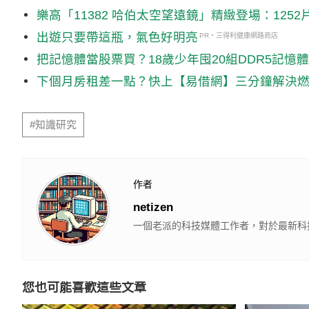
樂高「11382 哈伯太空望遠鏡」精緻登場：12
出遊只要帶這瓶，氣色好明亮
PR・三得利健康網路商店
把記憶體當股票買？18歲少年囤20組DDR5記憶
下個月房租差一點？快上【易借網】三分鐘解決
#知識研究
作者
netizen
一個老派的科技媒體工作者，對於最新科
您也可能喜歡這些文章