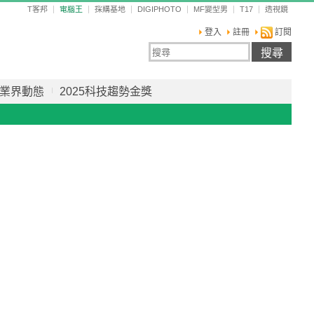
T客邦
電腦王
採購基地
DIGIPHOTO
MF變型男
T17
透視鏡
登入
註冊
訂閱
業界動態
2025科技趨勢金獎