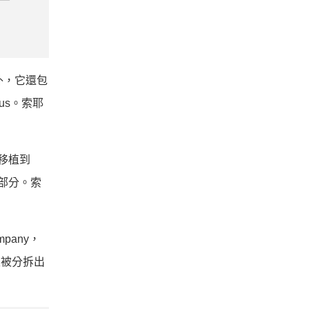
外，它還包
lus。索耶
被移植到
一部分。索
mpany，
再次被分拆出