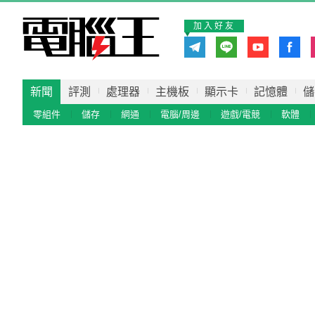
加入好友
新聞
評測
處理器
主機板
顯示卡
記憶體
儲
零組件
儲存
網通
電腦/周邊
遊戲/電競
軟體