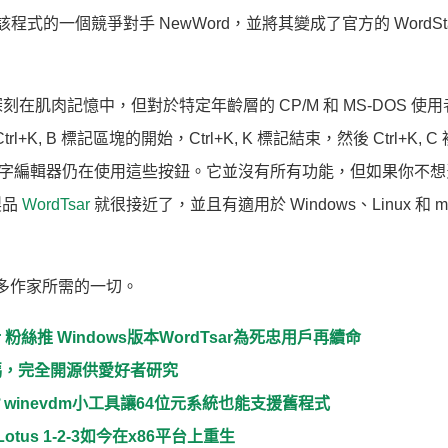
下了該程式的一個競爭對手 NewWord，並將其變成了官方的 WordSta
深刻在肌肉記憶中，但對於特定年齡層的 CP/M 和 MS-DOS 使
trl+K, B 標記區塊的開始，Ctrl+K, K 標記結束，然後 Ctrl+K, 
代的 Joe 文字編輯器仍在使用這些按鈕。它並沒有所有功能，但如果你不
製品
WordTsar
就很接近了，並且有適用於 Windows、Linux 和 m
許多作家所需的一切。
 粉絲推 Windows版本WordTsar為死忠用戶再續命
原始碼，完全開源供愛好者研究
式？winevdm小工具讓64位元系統也能支援舊程式
us 1-2-3如今在x86平台上重生