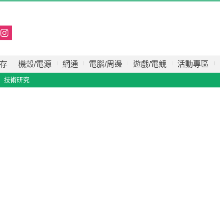
存
機殼/電源
網通
電腦/周邊
遊戲/電競
活動專區
技術研究