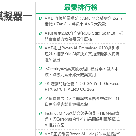
最愛排行榜
同模擬器一
1
AMD 腳位藍圖曝光：AM5 平台擬挺進 Zen 7
世代，Zen 8 才將迎來 AM6 大改款
2
Asus展示2026年全新ROG Strix Scar 18，拆
開看看暴力散熱器長什麼樣
3
AMD推出Ryzen AI Embedded X100系列處
理器，搭配Kria AI解決方案加速機器人與實
體AI發展
4
j5Create推出高質感模組化螢幕桌，融入木
紋、磁吸元素兼顧美觀與實用
5
4K 遊戲的超值霸主：GIGABYTE GeForce
RTX 5070 Ti AERO OC 16G
6
老貓國際展出太空艙與透光熱昇華鍵帽，打
造更多變客製化鍵盤風貌
7
Instinct MI455X結合領先效能、HBM4記憶
體，與Cerebras合作推出晶圓級引擎解構式
AI推論方案
8
AMD正式發表Ryzen AI Halo迷你電腦將於9