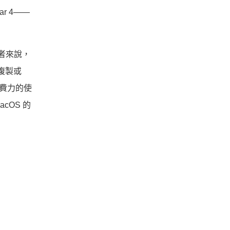
r 4——
用者來說，
C 複製或
想費力的使
acOS 的