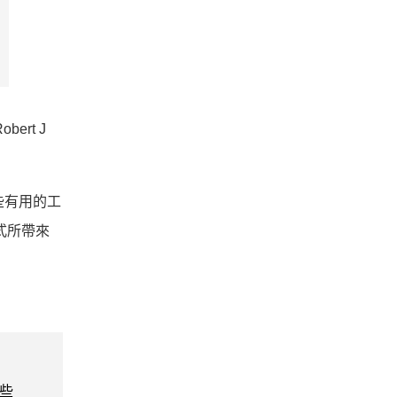
ert J
些有用的工
式所帶來
些