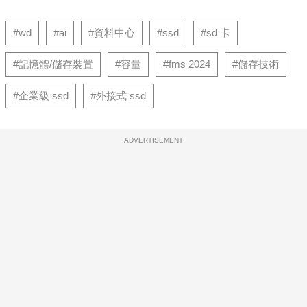
#wd
#ai
#資料中心
#ssd
#sd 卡
#記憶體/儲存裝置
#容量
#fms 2024
#儲存技術
#企業級 ssd
#外接式 ssd
ADVERTISEMENT