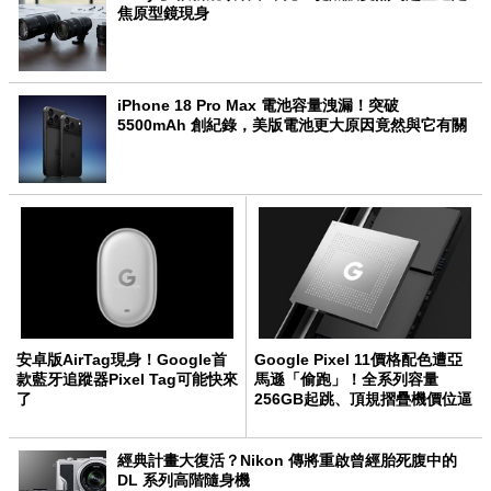
焦原型鏡現身
iPhone 18 Pro Max 電池容量洩漏！突破
5500mAh 創紀錄，美版電池更大原因竟然與它有關
安卓版AirTag現身！Google首
Google Pixel 11價格配色遭亞
款藍牙追蹤器Pixel Tag可能快來
馬遜「偷跑」！全系列容量
了
256GB起跳、頂規摺疊機價位逼
近7萬
經典計畫大復活？Nikon 傳將重啟曾經胎死腹中的
DL 系列高階隨身機