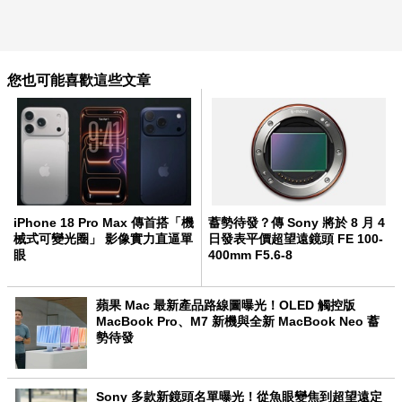
您也可能喜歡這些文章
iPhone 18 Pro Max 傳首搭「機
蓄勢待發？傳 Sony 將於 8 月 4
械式可變光圈」 影像實力直逼單
日發表平價超望遠鏡頭 FE 100-
眼
400mm F5.6-8
蘋果 Mac 最新產品路線圖曝光！OLED 觸控版
MacBook Pro、M7 新機與全新 MacBook Neo 蓄
勢待發
Sony 多款新鏡頭名單曝光！從魚眼變焦到超望遠定