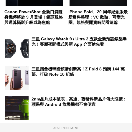
Canon PowerShot 全新口袋隨
iPhone Fold、20 周年紀念版最
身機傳將於 9 月登場！鏡頭規格
新爆料整理：VC 散熱、可變光
與運算攝影升級成為焦點
圈、規格與開賣時間看這篇
三星 Galaxy Watch 9 / Ultra 2 五款全新預設錶盤曝
光！專屬夜間模式與新 App 介面搶先看
三星摺疊機韓國預購創新高！Z Fold 8 預購 144 萬
部、打破 Note 10 紀錄
2nm晶片成本破表，高通、聯發科新晶片傳大漲價：
蘋果與 Android 旗艦機都不會便宜
ADVERTISEMENT