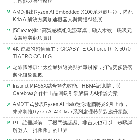
力散熱器長什麼樣
AMD推出Ryzen AI Embedded X100系列處理器，搭配
3
Kria AI解決方案加速機器人與實體AI發展
j5Create推出高質感模組化螢幕桌，融入木紋、磁吸元
4
素兼顧美觀與實用
4K 遊戲的超值霸主：GIGABYTE GeForce RTX 5070
5
Ti AERO OC 16G
老貓國際展出太空艙與透光熱昇華鍵帽，打造更多變客
6
製化鍵盤風貌
Instinct MI455X結合領先效能、HBM4記憶體，與
7
Cerebras合作推出晶圓級引擎解構式AI推論方案
AMD正式發表Ryzen AI Halo迷你電腦將於9月上市，
8
未來將推Ryzen AI 400 Max系列處理器與對應升級版
PTT註冊詳解：手機門號認證、非台大也可以，步驟詳
9
解登入「批踢踢」的世界