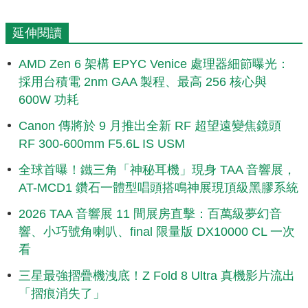
延伸閱讀
AMD Zen 6 架構 EPYC Venice 處理器細節曝光：
採用台積電 2nm GAA 製程、最高 256 核心與
600W 功耗
Canon 傳將於 9 月推出全新 RF 超望遠變焦鏡頭
RF 300-600mm F5.6L IS USM
全球首曝！鐵三角「神秘耳機」現身 TAA 音響展，
AT-MCD1 鑽石一體型唱頭搭鳴神展現頂級黑膠系統
2026 TAA 音響展 11 間展房直擊：百萬級夢幻音
響、小巧號角喇叭、final 限量版 DX10000 CL 一次
看
三星最強摺疊機洩底！Z Fold 8 Ultra 真機影片流出
「摺痕消失了」