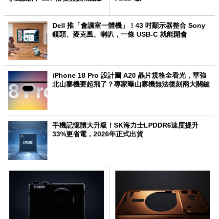
極限
Dell 推「會議室一體機」！43 吋顯示器整合 Sony
鏡頭、麥克風、喇叭，一條 USB-C 就能開會
iPhone 18 Pro 設計圖 A20 晶片規格全看光，華強
北山寨機要起飛了？專家曝山寨機無法復刻兩大關鍵
手機記憶體大升級！SK海力士LPDDR6速度提升
33%更省電，2026年正式出貨