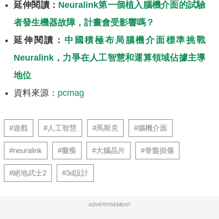
延伸閱讀：
Neuralink第一個植入腦機介面的試驗
者發生機器故障，計畫會受影響嗎？
延伸閱讀：
中國積極布局腦機介面標準挑戰
Neuralink，力爭在人工智慧和運算領域佔據主導
地位
資料來源：
pcmag
#遊戲
#人工智慧
#馬斯克
#腦機介面
#neuralink
#癱瘓
#大腦晶片
#脊髓損傷
#絕地武士2
#3d設計
ADVERTISEMENT