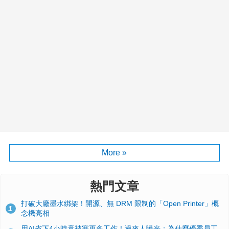
More »
熱門文章
打破大廠墨水綁架！開源、無 DRM 限制的「Open Printer」概
1
念機亮相
用AI省下4小時竟被塞更多工作！過來人曝光：為什麼優秀員工