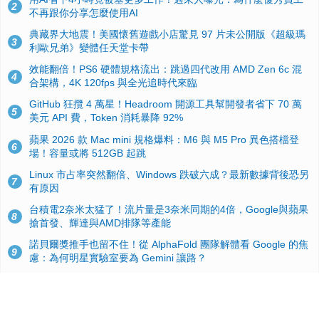
2
不再跟你分享怎麼使用AI
典藏界大地震！美國懷舊遊戲小店驚見 97 片未公開版《超級瑪
3
利歐兄弟》變體任天堂卡帶
效能翻倍！PS6 硬體規格流出：跳過四代改用 AMD Zen 6c 混
4
合架構，4K 120fps 與全光追時代來臨
GitHub 狂攬 4 萬星！Headroom 開源工具幫開發者省下 70 萬
5
美元 API 費，Token 消耗暴降 92%
蘋果 2026 款 Mac mini 規格爆料：M6 與 M5 Pro 異色搭檔登
6
場！容量或將 512GB 起跳
Linux 市占率突然翻倍、Windows 跌破六成？最新數據背後恐另
7
有原因
台積電2奈米太猛了！流片量是3奈米同期的4倍，Google與蘋果
8
搶首發、輝達與AMD排隊等產能
諾貝爾獎推手也留不住！從 AlphaFold 團隊解體看 Google 的焦
9
慮：為何明星實驗室要為 Gemini 讓路？
ASUS Pad 開賣！12.2 吋雙層 OLED、售價 19,900 元，指定電
10
信資費最低 0 元入手