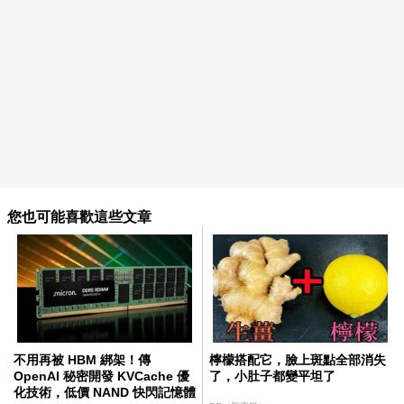
您也可能喜歡這些文章
不用再被 HBM 綁架！傳
檸檬搭配它，臉上斑點全部消失
OpenAI 秘密開發 KVCache 優
了，小肚子都變平坦了
化技術，低價 NAND 快閃記憶體