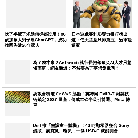
找了半輩子求助偵探都沒用！66
日本遊戲專利影響力排行榜出
歲加拿大男子靠ChatGPT，成功
爐：任天堂竟只排第五、冠軍是
找回失散50年家人
這家
為了錢才來？Anthropic執行長抱怨頂尖AI人才只想
領高薪，網友酸爆：不然要為了夢想發電嗎？
挑戰台積電 CoWoS 壟斷！英特爾 EMIB-T 封裝技
術鎖定 2027 量產，傳成本砍半吸引博通、Meta 轉
單
Dell 推「會議室一體機」！43 吋顯示器整合 Sony
鏡頭、麥克風、喇叭，一條 USB-C 就能開會