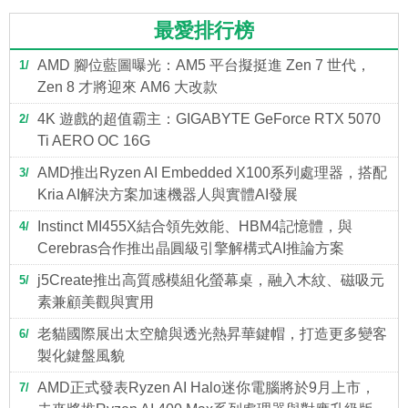
最愛排行榜
AMD 腳位藍圖曝光：AM5 平台擬挺進 Zen 7 世代，
1
Zen 8 才將迎來 AM6 大改款
4K 遊戲的超值霸主：GIGABYTE GeForce RTX 5070
2
Ti AERO OC 16G
AMD推出Ryzen AI Embedded X100系列處理器，搭配
3
Kria AI解決方案加速機器人與實體AI發展
Instinct MI455X結合領先效能、HBM4記憶體，與
4
Cerebras合作推出晶圓級引擎解構式AI推論方案
j5Create推出高質感模組化螢幕桌，融入木紋、磁吸元
5
素兼顧美觀與實用
老貓國際展出太空艙與透光熱昇華鍵帽，打造更多變客
6
製化鍵盤風貌
AMD正式發表Ryzen AI Halo迷你電腦將於9月上市，
7