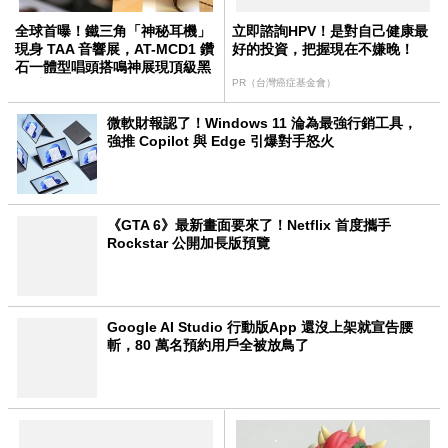
全球首曝！鐵三角「神秘耳機」
立即諮詢HPV！是對自己健康最
現身 TAA 音響展，AT-MCD1 鑽
好的投資，把握現在不嫌晚！
石一體型唱頭搭鳴神展現頂級黑
膠系統
PR（台灣癌症基金會）
微軟財報認了！Windows 11 淪為最強行銷工具，
強推 Copilot 與 Edge 引爆對手怒火
《GTA 6》最新畫面要來了！Netflix 首度攜手
Rockstar 公開加長版預覽
Google AI Studio 行動版App 還沒上架就宣告腰
斬，80 萬名預約用戶全被放鳥了