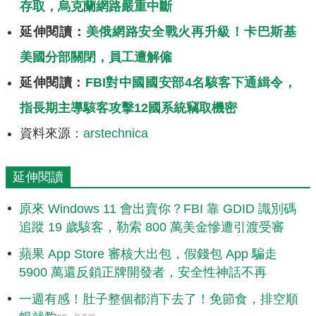
存取，烏克蘭網路嚴重中斷
延伸閱讀：
美俄網路安全戰火再升級！卡巴斯基
美國分部關閉，員工遭解僱
延伸閱讀：
FBI對中國國安部4名駭客下通緝令，
指長期主導駭客攻擊12國系統竊取機密
資料來源：
arstechnica
延伸閱讀
原來 Windows 11 會出賣你？FBI 靠 GDID 識別碼
追蹤 19 歲駭客，勒索 800 萬美金慘遭引渡受審
蘋果 App Store 審核大出包，假錢包 App 騙走
5900 萬還反鎖正牌開發者，安全性神話不再
一週有感！肚子整個都消下去了！免節食，排空順