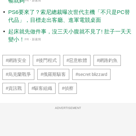
暢就夠
PR・新素簡
PS6要來了？索尼總裁曝次世代主機「不只是PC替
代品」，目標走出客廳、進軍電競桌面
起床就先做件事，沒三天小腹就不見了! 肚子一天天
變小！
PR・新素簡
#網路安全
#後門程式
#惡意軟體
#網路釣魚
#烏克蘭戰爭
#俄羅斯駭客
#secret blizzard
#資訊戰
#駭客組織
#偵察
ADVERTISEMENT