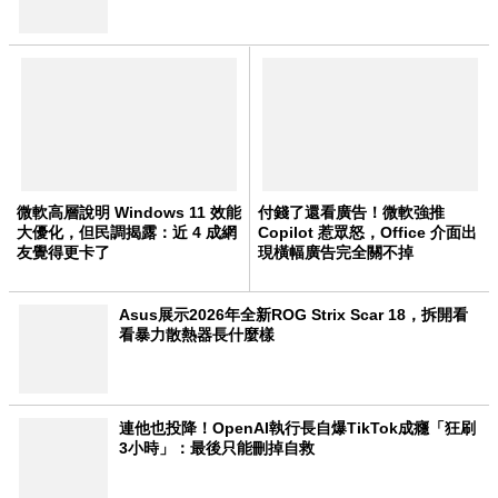
微軟高層說明 Windows 11 效能
付錢了還看廣告！微軟強推
大優化，但民調揭露：近 4 成網
Copilot 惹眾怒，Office 介面出
友覺得更卡了
現橫幅廣告完全關不掉
Asus展示2026年全新ROG Strix Scar 18，拆開看
看暴力散熱器長什麼樣
連他也投降！OpenAI執行長自爆TikTok成癮「狂刷
3小時」：最後只能刪掉自救