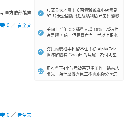
512GB 起跳
典藏界大地震！美國懷舊遊戲小店驚見
羅斯軍方依然能夠
7
97 片未公開版《超級瑪利歐兄弟》變體
任天堂卡帶
0
看全文
美國上半年 CD 銷量大增 16%：增速約
8
為黑膠 7 倍，但購買者有一半以上根本
沒有播放器
諾貝爾獎推手也留不住！從 AlphaFold
9
團隊解體看 Google 的焦慮：為何明星
實驗室要為 Gemini 讓路？
用AI省下4小時竟被塞更多工作！過來人
10
曝光：為什麼優秀員工不再跟你分享怎
麼使用AI
0
看全文