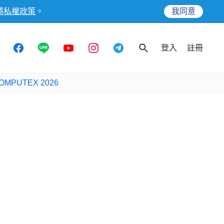
隱私權政策
。
我同意
登入
註冊
OMPUTEX 2026