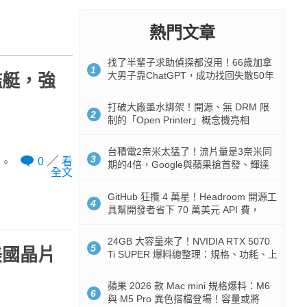
熱門文章
找了半輩子求助偵探都沒用！66歲加拿
1
大男子靠ChatGPT，成功找回失散50年
艦艇，強
家人
打破大廠墨水綁架！開源、無 DRM 限
2
制的「Open Printer」概念機亮相
台積電2奈米太猛了！流片量是3奈米同
3
0
看
力。
期的4倍，Google與蘋果搶首發、輝達
全文
與AMD排隊等產能
GitHub 狂攬 4 萬星！Headroom 開源工
4
具幫開發者省下 70 萬美元 API 費，
Token 消耗暴降 92%
24GB 大容量來了！NVIDIA RTX 5070
5
美國晶片
Ti SUPER 爆料總整理：規格、功耗、上
市時間
蘋果 2026 款 Mac mini 規格爆料：M6
6
與 M5 Pro 異色搭檔登場！容量或將