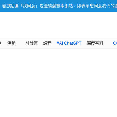
，若您點選「我同意」或繼續瀏覽本網站，即表示您同意我們的
片
活動
討論區
課程
#AI ChatGPT
深度有料
C