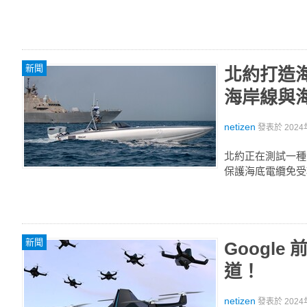
新聞
北約打造
海岸線與
netizen
發表於
2024
北約正在測試一種
保護海底電纜免受
新聞
Googl
道！
netizen
發表於
2024