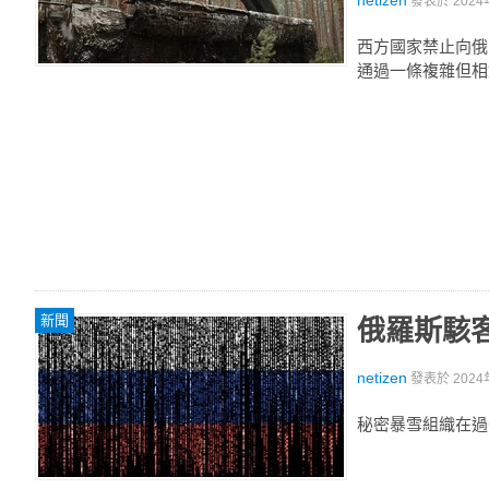
netizen
發表於
2024
西方國家禁止向俄
通過一條複雜但相
新聞
俄羅斯駭
netizen
發表於
2024
秘密暴雪組織在過去