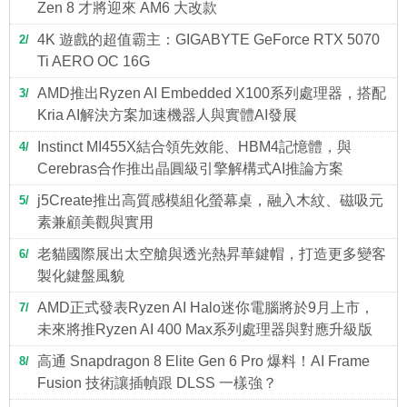
Zen 8 才將迎來 AM6 大改款
4K 遊戲的超值霸主：GIGABYTE GeForce RTX 5070
2
Ti AERO OC 16G
AMD推出Ryzen AI Embedded X100系列處理器，搭配
3
Kria AI解決方案加速機器人與實體AI發展
Instinct MI455X結合領先效能、HBM4記憶體，與
4
Cerebras合作推出晶圓級引擎解構式AI推論方案
j5Create推出高質感模組化螢幕桌，融入木紋、磁吸元
5
素兼顧美觀與實用
老貓國際展出太空艙與透光熱昇華鍵帽，打造更多變客
6
製化鍵盤風貌
AMD正式發表Ryzen AI Halo迷你電腦將於9月上市，
7
未來將推Ryzen AI 400 Max系列處理器與對應升級版
高通 Snapdragon 8 Elite Gen 6 Pro 爆料！AI Frame
8
Fusion 技術讓插幀跟 DLSS 一樣強？