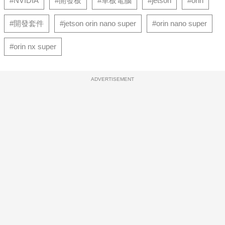
#NVIDIA
#開發板
#單板電腦
#jetson
#orin
#開發套件
#jetson orin nano super
#orin nano super
#orin nx super
ADVERTISEMENT