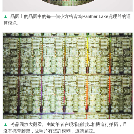
▲
晶圓上的晶圓中的每一個小方格皆為Panther Lake處理器的運
算模塊。
▲
將晶圓放大觀看。由於筆者在現場僅能以相機進行拍攝，且
沒有攜帶腳架，故照片有些許模糊，還請見諒。