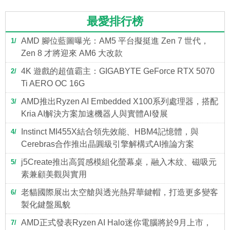
最愛排行榜
AMD 腳位藍圖曝光：AM5 平台擬挺進 Zen 7 世代，
1
Zen 8 才將迎來 AM6 大改款
4K 遊戲的超值霸主：GIGABYTE GeForce RTX 5070
2
Ti AERO OC 16G
AMD推出Ryzen AI Embedded X100系列處理器，搭配
3
Kria AI解決方案加速機器人與實體AI發展
Instinct MI455X結合領先效能、HBM4記憶體，與
4
Cerebras合作推出晶圓級引擎解構式AI推論方案
j5Create推出高質感模組化螢幕桌，融入木紋、磁吸元
5
素兼顧美觀與實用
老貓國際展出太空艙與透光熱昇華鍵帽，打造更多變客
6
製化鍵盤風貌
AMD正式發表Ryzen AI Halo迷你電腦將於9月上市，
7