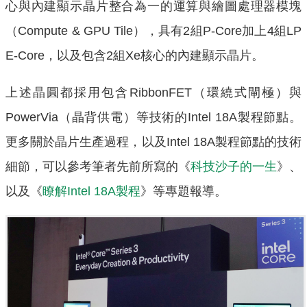
心與內建顯示晶片整合為一的運算與繪圖處理器模塊
（Compute & GPU Tile），具有2組P-Core加上4組LP
E-Core，以及包含2組Xe核心的內建顯示晶片。
上述晶圓都採用包含RibbonFET（環繞式閘極）與
PowerVia（晶背供電）等技術的Intel 18A製程節點。
更多關於晶片生產過程，以及Intel 18A製程節點的技術
細節，可以參考筆者先前所寫的《
科技沙子的一生
》、
以及《
瞭解Intel 18A製程
》等專題報導。