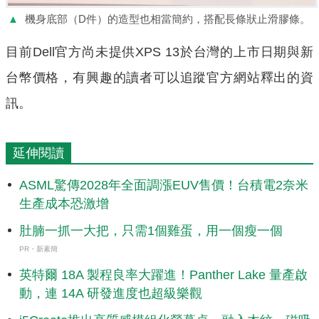
▲
機身底部（D件）的造型也相當簡約，搭配長條狀止滑膠條。
目前Dell官方尚未提供XPS 13於台灣的上市日期與新
台幣價格，有興趣的讀者可以追蹤官方網站釋出的資
訊。
延伸閱讀
ASML驚傳2028年全面調漲EUV售價！台積電2奈米
生產成本恐激增
肚腩一抓一大把，只需1個雞蛋，用一個瘦一個
PR・新素簡
英特爾 18A 製程良率大躍進！Panther Lake 量產啟
動，連 14A 研發進度也超級樂觀