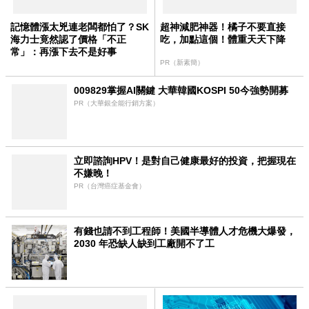
記憶體漲太兇連老闆都怕了？SK
超神減肥神器！橘子不要直接
海力士竟然認了價格「不正
吃，加點這個！體重天天下降
常」：再漲下去不是好事
PR（新素簡）
009829掌握AI關鍵 大華韓國KOSPI 50今強勢開募
PR（大華銀全能行銷方案）
立即諮詢HPV！是對自己健康最好的投資，把握現在
不嫌晚！
PR（台灣癌症基金會）
有錢也請不到工程師！美國半導體人才危機大爆發，
2030 年恐缺人缺到工廠開不了工