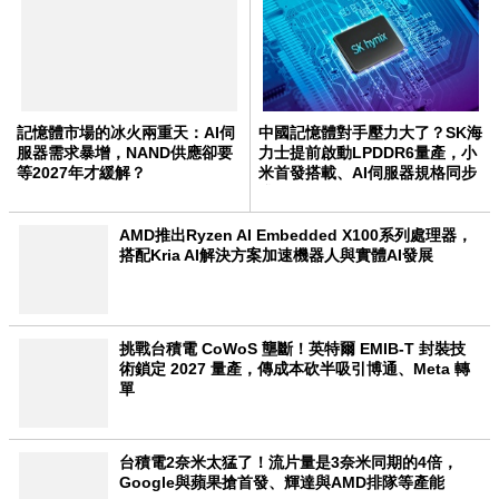
記憶體市場的冰火兩重天：AI伺
中國記憶體對手壓力大了？SK海
服器需求暴增，NAND供應卻要
力士提前啟動LPDDR6量產，小
等2027年才緩解？
米首發搭載、AI伺服器規格同步
升級
AMD推出Ryzen AI Embedded X100系列處理器，
搭配Kria AI解決方案加速機器人與實體AI發展
挑戰台積電 CoWoS 壟斷！英特爾 EMIB-T 封裝技
術鎖定 2027 量產，傳成本砍半吸引博通、Meta 轉
單
台積電2奈米太猛了！流片量是3奈米同期的4倍，
Google與蘋果搶首發、輝達與AMD排隊等產能