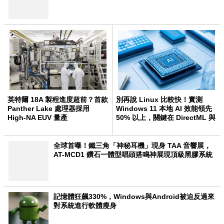
英特爾 18A 製程進度超前？首款
別再說 Linux 比較快！實測
Panther Lake 處理器採用
Windows 11 本地 AI 效能領先
High-NA EUV 量產
50% 以上，關鍵在 DirectML 與
NPU 支援度
全球首曝！鐵三角「神秘耳機」現身 TAA 音響展，
AT-MCD1 鑽石一體型唱頭搭鳴神展現頂級黑膠系統
記憶體狂飆330%，Windows與Android被迫反過來
對系統進行軟體瘦身