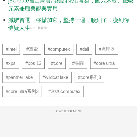
j5Create推出高質感模組化螢幕桌，融入木紋、磁吸
元素兼顧美觀與實用
減肥首選，檸檬加它，堅持一週，腰細了，瘦到你
懷疑人生
PR・新素簡
#Intel
#筆電
#computex
#dell
#處理器
#xps
#xps 13
#core
#晶圓
#core ultra
#panther lake
#wildcat lake
#core系列3
#core ultra系列3
#2026computex
ADVERTISEMENT