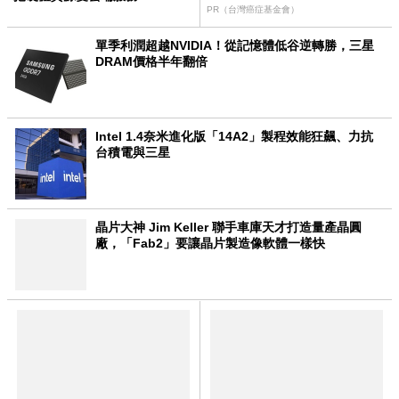
PR（台灣癌症基金會）
單季利潤超越NVIDIA！從記憶體低谷逆轉勝，三星
DRAM價格半年翻倍
Intel 1.4奈米進化版「14A2」製程效能狂飆、力抗
台積電與三星
晶片大神 Jim Keller 聯手車庫天才打造量產晶圓
廠，「Fab2」要讓晶片製造像軟體一樣快