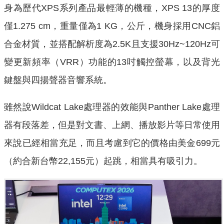
身為歷代XPS系列產品最輕薄的機種，XPS 13的厚度
僅1.275 cm，重量僅為1 KG，公斤，機身採用CNC鋁
合金材質，並搭配解析度為2.5K且支援30Hz~120Hz可
變更新頻率（VRR）功能的13吋觸控螢幕，以及背光
鍵盤與四揚聲器音響系統。
雖然說Wildcat Lake處理器的效能與Panther Lake處理
器有段落差，但是對文書、上網、播放影片等日常使用
來說已經相當充足，而且考慮到它的價格由美金699元
（約合新台幣22,155元）起跳，相當具有吸引力。