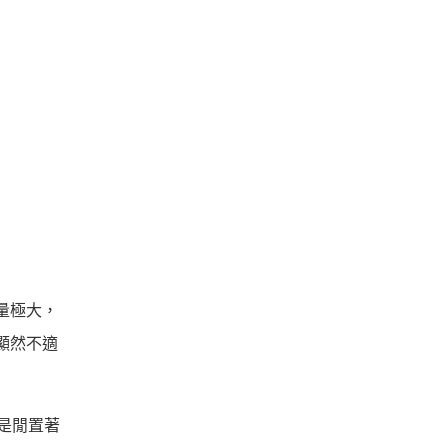
量極大，
顯然不適
是閒置著