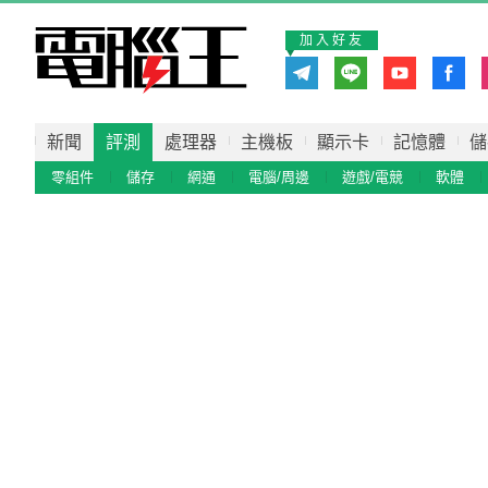
加入好友
新聞
評測
處理器
主機板
顯示卡
記憶體
儲
零組件
儲存
網通
電腦/周邊
遊戲/電競
軟體