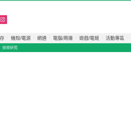
存
機殼/電源
網通
電腦/周邊
遊戲/電競
活動專區
技術研究