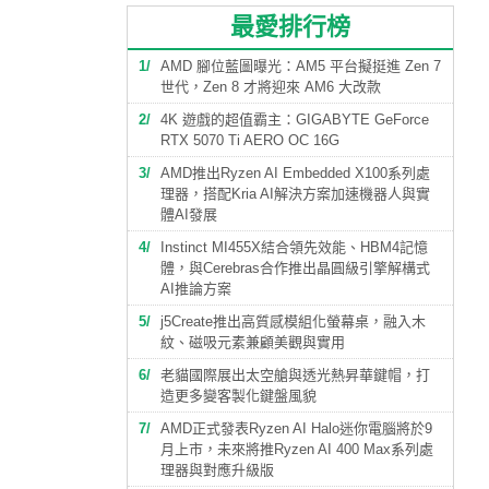
最愛排行榜
1
AMD 腳位藍圖曝光：AM5 平台擬挺進 Zen 7
世代，Zen 8 才將迎來 AM6 大改款
2
4K 遊戲的超值霸主：GIGABYTE GeForce
RTX 5070 Ti AERO OC 16G
3
AMD推出Ryzen AI Embedded X100系列處
理器，搭配Kria AI解決方案加速機器人與實
體AI發展
4
Instinct MI455X結合領先效能、HBM4記憶
體，與Cerebras合作推出晶圓級引擎解構式
AI推論方案
5
j5Create推出高質感模組化螢幕桌，融入木
紋、磁吸元素兼顧美觀與實用
6
老貓國際展出太空艙與透光熱昇華鍵帽，打
造更多變客製化鍵盤風貌
7
AMD正式發表Ryzen AI Halo迷你電腦將於9
月上市，未來將推Ryzen AI 400 Max系列處
理器與對應升級版