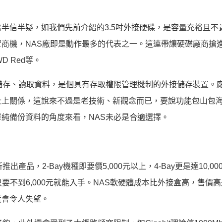
半信半疑，如我們先前介紹的3.5吋外接硬碟，是容量充裕且不
商機，NAS廠即是動作最多的代表之一。這連帶讓硬碟廠商搶
D Red等。
儲存、讀取資料，是個具有存取權限管理機制的外接儲存裝置。
扯上關係，這說來不過是老技術、新觀念而已，要說功能包山包
純備份資料的角度來看，NAS未必是合適選擇。
品，2-Bay機種即要價5,000元以上，4-Bay更是達10,00
，只要不到6,000元就能入手。NAS軟硬體成本比外接盒高，售價
度會令人失望。