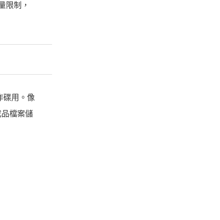
量限制，
工作碟用。像
成品檔案儲