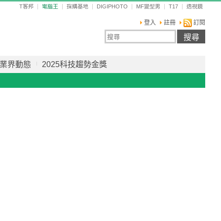
T客邦
電腦王
採購基地
DIGIPHOTO
MF變型男
T17
透視鏡
登入
註冊
訂閱
業界動態
2025科技趨勢金獎