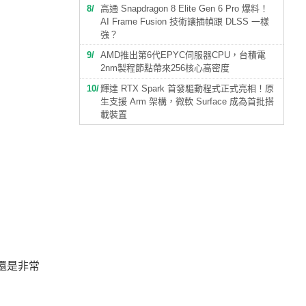
8
高通 Snapdragon 8 Elite Gen 6 Pro 爆料！
AI Frame Fusion 技術讓插幀跟 DLSS 一樣
強？
9
AMD推出第6代EPYC伺服器CPU，台積電
2nm製程節點帶來256核心高密度
10
輝達 RTX Spark 首發驅動程式正式亮相！原
生支援 Arm 架構，微軟 Surface 成為首批搭
載裝置
還是非常