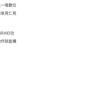
生一堆數位
說來見仁見
AID功
動作就能構