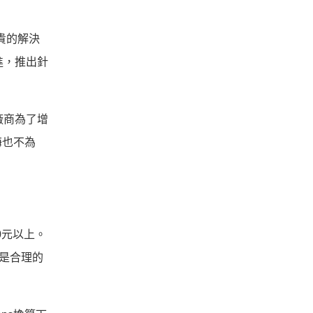
貴的解決
進，推出針
廠商為了增
海也不為
0元以上。
高是合理的