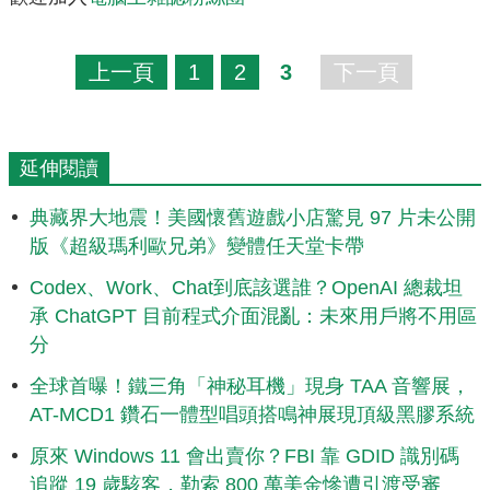
上一頁
1
2
3
下一頁
延伸閱讀
典藏界大地震！美國懷舊遊戲小店驚見 97 片未公開
版《超級瑪利歐兄弟》變體任天堂卡帶
Codex、Work、Chat到底該選誰？OpenAI 總裁坦
承 ChatGPT 目前程式介面混亂：未來用戶將不用區
分
全球首曝！鐵三角「神秘耳機」現身 TAA 音響展，
AT-MCD1 鑽石一體型唱頭搭鳴神展現頂級黑膠系統
原來 Windows 11 會出賣你？FBI 靠 GDID 識別碼
追蹤 19 歲駭客，勒索 800 萬美金慘遭引渡受審