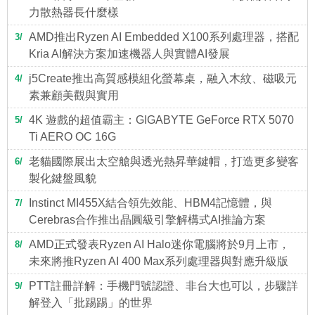
力散熱器長什麼樣
AMD推出Ryzen AI Embedded X100系列處理器，搭配
3
Kria AI解決方案加速機器人與實體AI發展
j5Create推出高質感模組化螢幕桌，融入木紋、磁吸元
4
素兼顧美觀與實用
4K 遊戲的超值霸主：GIGABYTE GeForce RTX 5070
5
Ti AERO OC 16G
老貓國際展出太空艙與透光熱昇華鍵帽，打造更多變客
6
製化鍵盤風貌
Instinct MI455X結合領先效能、HBM4記憶體，與
7
Cerebras合作推出晶圓級引擎解構式AI推論方案
AMD正式發表Ryzen AI Halo迷你電腦將於9月上市，
8
未來將推Ryzen AI 400 Max系列處理器與對應升級版
PTT註冊詳解：手機門號認證、非台大也可以，步驟詳
9
解登入「批踢踢」的世界