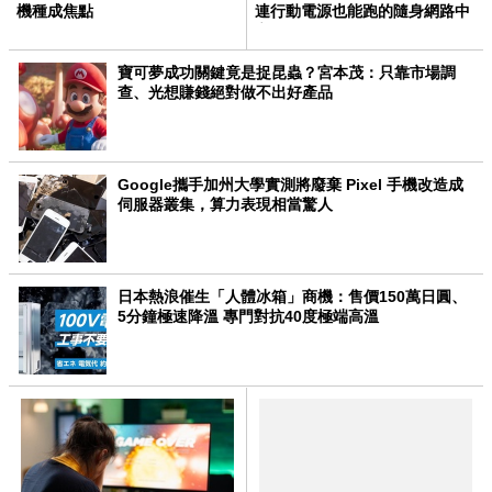
機種成焦點
連行動電源也能跑的隨身網路中
心
寶可夢成功關鍵竟是捉昆蟲？宮本茂：只靠市場調
查、光想賺錢絕對做不出好產品
Google攜手加州大學實測將廢棄 Pixel 手機改造成
伺服器叢集，算力表現相當驚人
日本熱浪催生「人體冰箱」商機：售價150萬日圓、
5分鐘極速降溫 專門對抗40度極端高溫