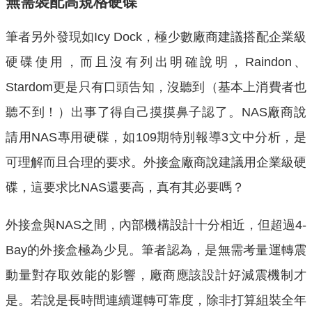
無需裝配高規格硬碟
筆者另外發現如Icy Dock，極少數廠商建議搭配企業級
硬碟使用，而且沒有列出明確說明，Raindon、
Stardom更是只有口頭告知，沒聽到（基本上消費者也
聽不到！）出事了得自己摸摸鼻子認了。NAS廠商說
請用NAS專用硬碟，如109期特別報導3文中分析，是
可理解而且合理的要求。外接盒廠商說建議用企業級硬
碟，這要求比NAS還要高，真有其必要嗎？
外接盒與NAS之間，內部機構設計十分相近，但超過4-
Bay的外接盒極為少見。筆者認為，是無需考量運轉震
動量對存取效能的影響，廠商應該設計好減震機制才
是。若說是長時間連續運轉可靠度，除非打算組裝全年