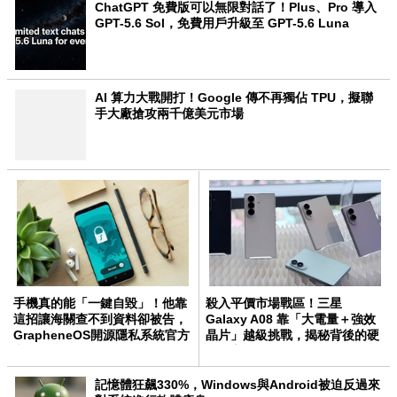
ChatGPT 免費版可以無限對話了！Plus、Pro 導入
GPT-5.6 Sol，免費用戶升級至 GPT-5.6 Luna
AI 算力大戰開打！Google 傳不再獨佔 TPU，擬聯
手大廠搶攻兩千億美元市場
手機真的能「一鍵自毀」！他靠
殺入平價市場戰區！三星
這招讓海關查不到資料卻被告，
Galaxy A08 靠「大電量＋強效
GrapheneOS開源隱私系統官方
晶片」越級挑戰，揭秘背後的硬
力挺
體野心
記憶體狂飆330%，Windows與Android被迫反過來