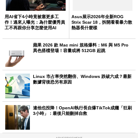
用AI省下4小時竟被塞更多工
Asus展示2026年全新ROG
作！過來人曝光：為什麼優秀員
Strix Scar 18，拆開看看暴力散
工不再跟你分享怎麼使用AI
熱器長什麼樣
蘋果 2026 款 Mac mini 規格爆料：M6 與 M5 Pro
異色搭檔登場！容量或將 512GB 起跳
Linux 市占率突然翻倍、Windows 跌破六成？最新
數據背後恐另有原因
連他也投降！OpenAI執行長自爆TikTok成癮「狂刷
3小時」：最後只能刪掉自救