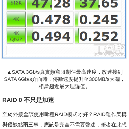
▲SATA 3Gb/s真實頻寬限制住最高速度，改連接到
SATA 6Gb/s介面時，傳輸速度提升至300MB/s大關，
相當趨近最大理論值。
RAID 0 不只是加速
至於外接盒該使用哪種RAID模式才好？RAID運作架構
與優缺點兩三事，應該是完全不需要贅述，筆者在此想