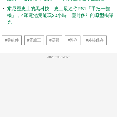
索尼歷史上的黑科技：史上最迷你PS1「手把一體
機」，4顆電池竟能玩20小時，塵封多年的原型機曝
光
#零組件
#電腦王
#硬碟
#評測
#外接儲存
ADVERTISEMENT