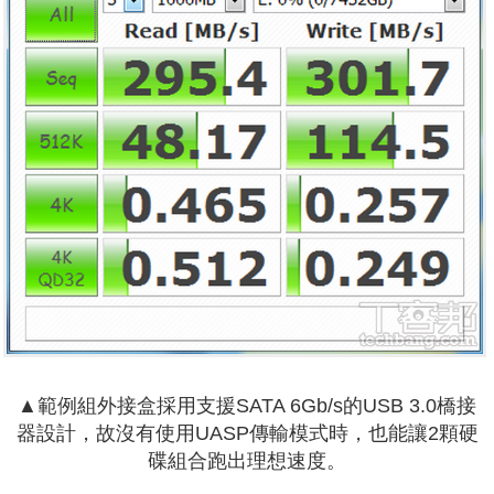
▲範例組外接盒採用支援SATA 6Gb/s的USB 3.0橋接
器設計，故沒有使用UASP傳輸模式時，也能讓2顆硬
碟組合跑出理想速度。