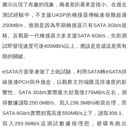
圖示出現了有趣的現象，兩者差距看來是很小。在過去
測試經驗中，不支援UASP的橋接器傳輸速很難超過
250MB/s，推測是因為早期橋接器只有SATA 3Gb/s規
格。反觀新一代橋接器大多支援SATA 6Gb/s，先前測
試即發現速度可達400MB/s以上，應該是造成這差異有
限的關鍵。
eSATA方面筆者做了土砲試驗，利用SATA轉eSATA排
線接連PCH與外接盒，以觀察主控端匯流排速度的影
響性。SATA 3Gb/s實際最大頻寬僅275MB/s左右，測
得數據讀取250.0MB/s、寫入238.3MB/s相當合理，而
SATA 6Gb/s實際頻寬高達550MB/s上下，讀取308.1、
寫入293.5MB/s這測試數據很理想，硬碟有跑出