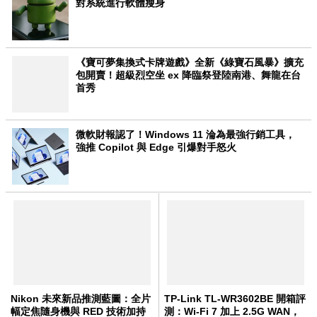
對系統進行軟體瘦身
《寶可夢集換式卡牌遊戲》全新《綠寶石風暴》擴充
包開賣！超級烈空坐 ex 降臨祭登陸南港、舞龍在台
首秀
微軟財報認了！Windows 11 淪為最強行銷工具，
強推 Copilot 與 Edge 引爆對手怒火
Nikon 未來新品推測藍圖：全片
TP-Link TL-WR3602BE 開箱評
幅定焦隨身機與 RED 技術加持
測：Wi-Fi 7 加上 2.5G WAN，