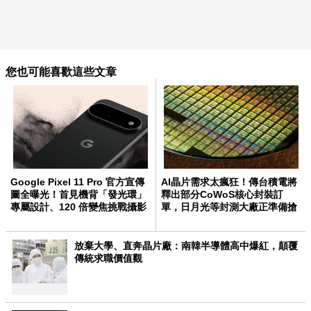
您也可能喜歡這些文章
Google Pixel 11 Pro 官方宣傳
AI晶片需求太瘋狂！傳台積電將
圖全曝光！首見機背「發光環」
釋出部分CoWoS核心封裝訂
專屬設計、120 倍變焦挑戰攝影
單，日月光等封測大廠正準備搶
極限
AI大單！
放棄大學、直奔晶片廠：南韓半導體高中爆紅，顛覆
傳統求職價值觀