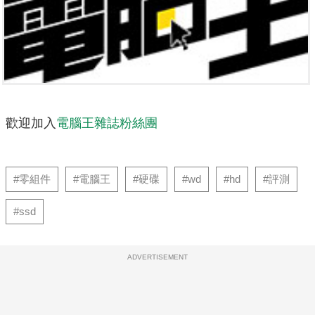
歡迎加入
電腦王雜誌粉絲團
#零組件
#電腦王
#硬碟
#wd
#hd
#評測
#ssd
ADVERTISEMENT