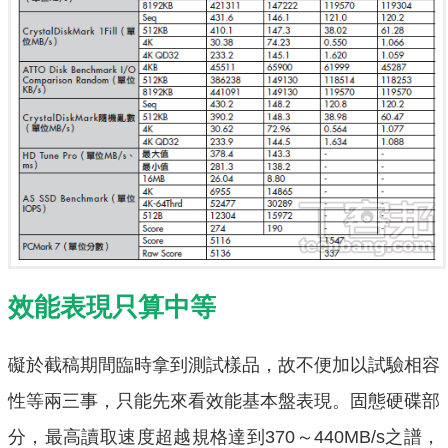
效能表現只算中等
礙於截稿期間臨時拿到測試樣品，故不便加以試驗相容
性等兩三事，只能先來看效能基本盤表現。固態硬碟部
分，最高讀取速度超越規格達到370～440MB/s之譜，