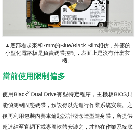
▲
底部看起來和7mm的Blue/Black Slim相仿，外露的
小型化電路板是負責硬碟控制，表面上是沒有什麼玄
機。
當前使用限制偏多
2
使用Black
Dual Drive有些特定程序，主機板BIOS只
能偵測到固態硬碟，預設得以先進行作業系統安裝。之
後再利用包裝內賽車鑰匙設計概念造型隨身碟，所提供
超連結至官網下載專屬軟體安裝之，才能在作業系統底