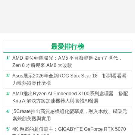
最愛排行榜
AMD 腳位藍圖曝光：AM5 平台擬挺進 Zen 7 世代，
1
Zen 8 才將迎來 AM6 大改款
Asus展示2026年全新ROG Strix Scar 18，拆開看看暴
2
力散熱器長什麼樣
AMD推出Ryzen AI Embedded X100系列處理器，搭配
3
Kria AI解決方案加速機器人與實體AI發展
j5Create推出高質感模組化螢幕桌，融入木紋、磁吸元
4
素兼顧美觀與實用
4K 遊戲的超值霸主：GIGABYTE GeForce RTX 5070
5