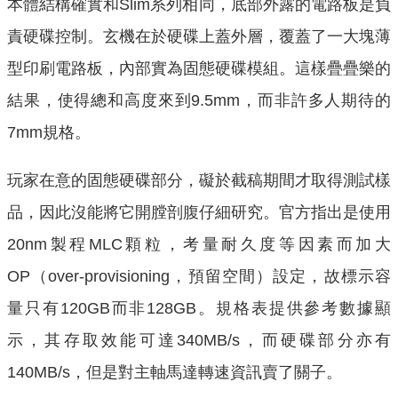
本體結構確實和Slim系列相同，底部外露的電路板是負
責硬碟控制。玄機在於硬碟上蓋外層，覆蓋了一大塊薄
型印刷電路板，內部實為固態硬碟模組。這樣疊疊樂的
結果，使得總和高度來到9.5mm，而非許多人期待的
7mm規格。
玩家在意的固態硬碟部分，礙於截稿期間才取得測試樣
品，因此沒能將它開膛剖腹仔細研究。官方指出是使用
20nm製程MLC顆粒，考量耐久度等因素而加大
OP（over-provisioning，預留空間）設定，故標示容
量只有120GB而非128GB。規格表提供參考數據顯
示，其存取效能可達340MB/s，而硬碟部分亦有
140MB/s，但是對主軸馬達轉速資訊賣了關子。