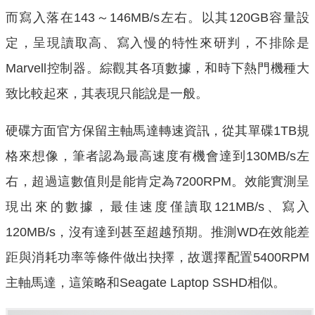
而寫入落在143～146MB/s左右。以其120GB容量設
定，呈現讀取高、寫入慢的特性來研判，不排除是
Marvell控制器。綜觀其各項數據，和時下熱門機種大
致比較起來，其表現只能說是一般。
硬碟方面官方保留主軸馬達轉速資訊，從其單碟1TB規
格來想像，筆者認為最高速度有機會達到130MB/s左
右，超過這數值則是能肯定為7200RPM。效能實測呈
現出來的數據，最佳速度僅讀取121MB/s、寫入
120MB/s，沒有達到甚至超越預期。推測WD在效能差
距與消耗功率等條件做出抉擇，故選擇配置5400RPM
主軸馬達，這策略和Seagate Laptop SSHD相似。