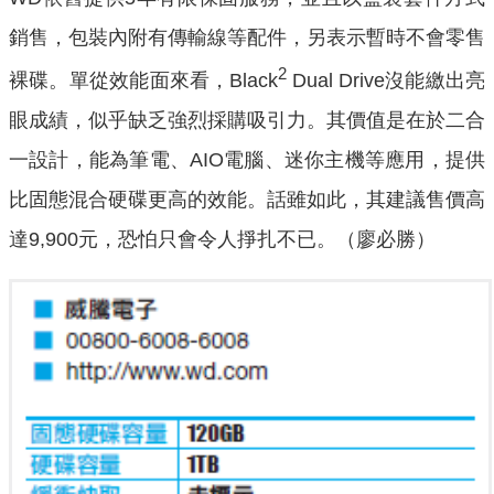
銷售，包裝內附有傳輸線等配件，另表示暫時不會零售
2
裸碟。單從效能面來看，Black
Dual Drive沒能繳出亮
眼成績，似乎缺乏強烈採購吸引力。其價值是在於二合
一設計，能為筆電、AIO電腦、迷你主機等應用，提供
比固態混合硬碟更高的效能。話雖如此，其建議售價高
達9,900元，恐怕只會令人掙扎不已。（廖必勝）