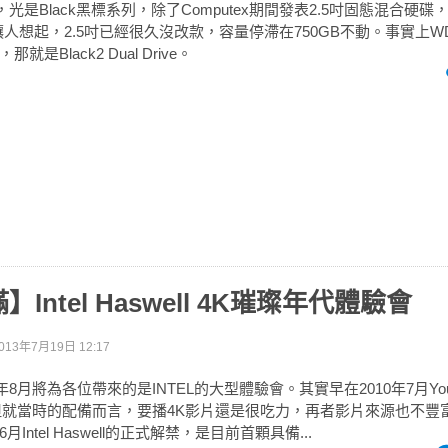
光是Black黑標系列，除了Computex期間發表2.5吋固態混合硬
讓人想起，2.5吋已經很久沒改款，容量停滯在750GB不動。事實上
是Black2 Dual Drive。
Intel Haswell 4K璀璨年代體驗會
013年7月19日 12:17
年8月將為各位帶來的是INTEL的大型體驗會。其實早在2010年7月You
但就當時的配備而言，要播4K影片還是很吃力，再者影片來源也不豐
Intel Haswell的正式解禁，是目前首顆具備...