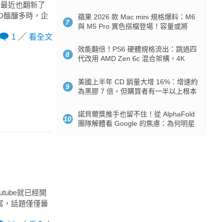
Token 消耗暴降 92%
碟，最近也翻新了
WD醞釀多時，企
蘋果 2026 款 Mac mini 規格爆料：M6
7
與 M5 Pro 異色搭檔登場！容量或將
512GB 起跳
1
看全文
效能翻倍！PS6 硬體規格流出：跳過四
8
代改用 AMD Zen 6c 混合架構，4K
120fps 與全光追時代來臨
美國上半年 CD 銷量大增 16%：增速約
9
為黑膠 7 倍，但購買者有一半以上根本
沒有播放器
諾貝爾獎推手也留不住！從 AlphaFold
10
團隊解體看 Google 的焦慮：為何明星
實驗室要為 Gemini 讓路？
tube就已經開
富，話題僅僅曇