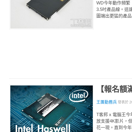
WD今年動作頻繁，
3.5吋產品線。這
圖端出更猛的產品，那就
【報名額滿】
王團勤務兵
發表於
2
T客邦 x 電腦王今
放支援4K影片，
花一現。直到今年6月