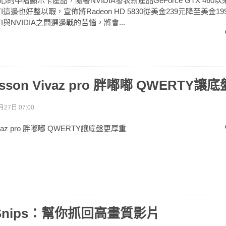
的中階顯示卡產品，隨著NVIDIA發表新產品GeForce GTX 460
這邊也好整以暇，宣佈將Radeon HD 5830從美金239元降至美金1
與NVIDIA之間選邊戰的苦惱，將會...
icsson Vivaz pro 胖嘟嘟 QWERTY
月27日 07:00
 Vivaz pro 胖嘟嘟 QWERTY讓底盤更厚重
eSnips：幫你抓回高畫質影片