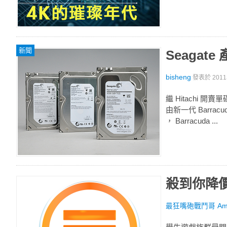
新聞
Seagat
bisheng
發表於
201
繼 Hitachi 開
由新一代 Barra
， Barracuda ...
殺到你降價，G
最狂嘴砲戰鬥哥 Amol