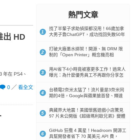
熱門文章
找了半輩子求助偵探都沒用！66歲加拿
1
大男子靠ChatGPT，成功找回失散50年
推出 HD
家人
打破大廠墨水綁架！開源、無 DRM 限
2
制的「Open Printer」概念機亮相
用AI省下4小時竟被塞更多工作！過來人
3
 年在 PS4、
曝光：為什麼優秀員工不再跟你分享怎
麼使用AI
0
看全文
台積電2奈米太猛了！流片量是3奈米同
4
期的4倍，Google與蘋果搶首發、輝達
與AMD排隊等產能
典藏界大地震！美國懷舊遊戲小店驚見
5
一
97 片未公開版《超級瑪利歐兄弟》變體
任天堂卡帶
GitHub 狂攬 4 萬星！Headroom 開源工
6
具幫開發者省下 70 萬美元 API 費，