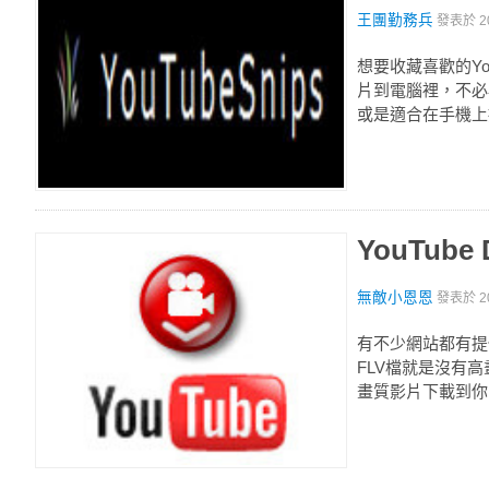
王團勤務兵
發表於
2
想要收藏喜歡的Yo
片到電腦裡，不必
或是適合在手機上
YouTube
無敵小恩恩
發表於
2
有不少網站都有提供
FLV檔就是沒有高畫
畫質影片下載到你