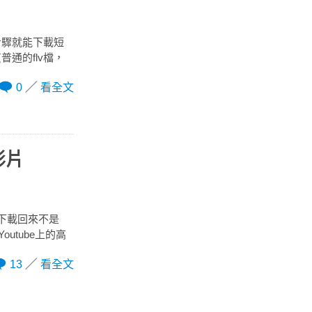
個步驟就能下載短
通的flv檔，
0
看全文
質影片
但下載回來不是
outube上的高
13
看全文