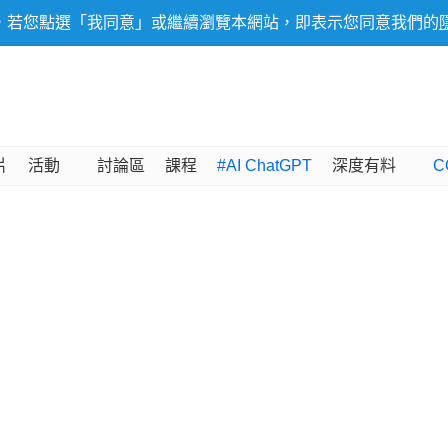
，若您點選「我同意」或繼續瀏覽本網站，即表示您同意我們的
片
活動
討論區
課程
#AI ChatGPT
深度有料
C