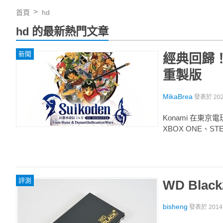
首頁
hd
hd 的最新熱門文章
新聞
經典回歸！K
重製版
MikaBrea
發表於
20
Konami 在東京電
XBOX ONE、ST
評測
WD Blac
bisheng
發表於
201