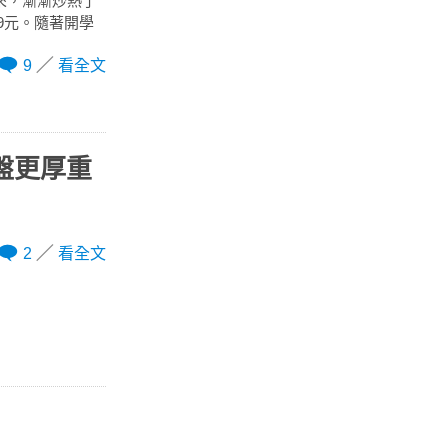
以來，漸漸炒熱了
99元。隨著開學
9
看全文
讓底盤更厚重
2
看全文