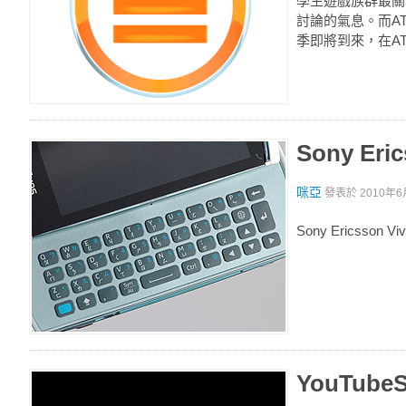
學生遊戲族群最關心
討論的氣息。而ATI
季即將到來，在ATI
Sony Er
咪亞
發表於
2010年6
Sony Ericsson
YouTub