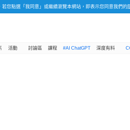
，若您點選「我同意」或繼續瀏覽本網站，即表示您同意我們的
片
活動
討論區
課程
#AI ChatGPT
深度有料
C