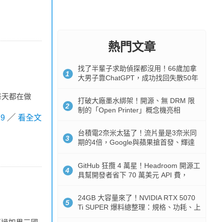
熱門文章
找了半輩子求助偵探都沒用！66歲加拿
1
大男子靠ChatGPT，成功找回失散50年
家人
每天都在做
打破大廠墨水綁架！開源、無 DRM 限
2
制的「Open Printer」概念機亮相
19
看全文
台積電2奈米太猛了！流片量是3奈米同
3
期的4倍，Google與蘋果搶首發、輝達
與AMD排隊等產能
GitHub 狂攬 4 萬星！Headroom 開源工
4
具幫開發者省下 70 萬美元 API 費，
Token 消耗暴降 92%
24GB 大容量來了！NVIDIA RTX 5070
5
Ti SUPER 爆料總整理：規格、功耗、上
市時間