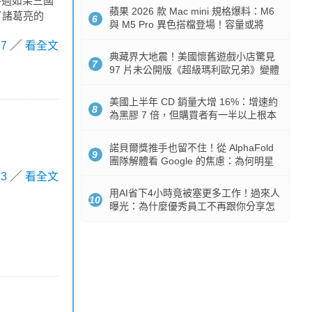
不過如果三國
蘋果 2026 款 Mac mini 規格爆料：M6
搞了諸葛亮的
6
與 M5 Pro 異色搭檔登場！容量或將
512GB 起跳
17
看全文
典藏界大地震！美國懷舊遊戲小店驚見
7
97 片未公開版《超級瑪利歐兄弟》變體
任天堂卡帶
美國上半年 CD 銷量大增 16%：增速約
8
為黑膠 7 倍，但購買者有一半以上根本
沒有播放器
諾貝爾獎推手也留不住！從 AlphaFold
9
團隊解體看 Google 的焦慮：為何明星
實驗室要為 Gemini 讓路？
3
看全文
用AI省下4小時竟被塞更多工作！過來人
10
曝光：為什麼優秀員工不再跟你分享怎
麼使用AI