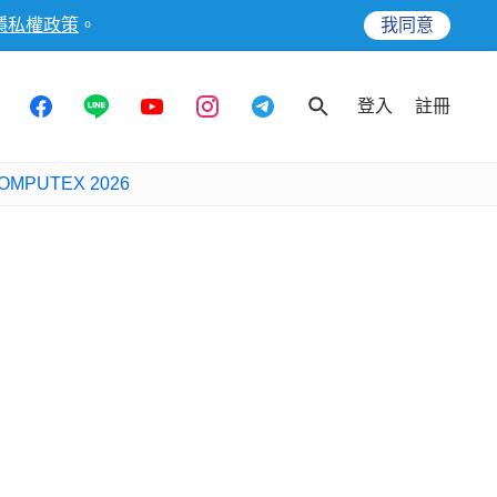
隱私權政策
。
我同意
登入
註冊
OMPUTEX 2026