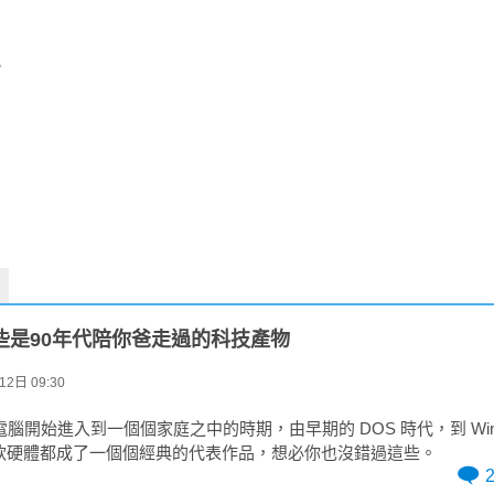
恩
些是90年代陪你爸走過的科技產物
2日 09:30
電腦開始進入到一個個家庭之中的時期，由早期的 DOS 時代，到 Wind
軟硬體都成了一個個經典的代表作品，想必你也沒錯過這些。