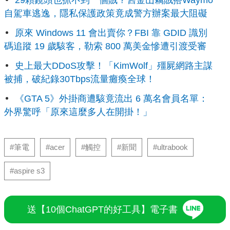
自駕車逃逸，隱私保護政策竟成警方辦案最大阻礙
原來 Windows 11 會出賣你？FBI 靠 GDID 識別
碼追蹤 19 歲駭客，勒索 800 萬美金慘遭引渡受審
史上最大DDoS攻擊！「KimWolf」殭屍網路主謀
被捕，破紀錄30Tbps流量癱瘓全球！
《GTA 5》外掛商遭駭竟流出 6 萬名會員名單：
外界驚呼「原來這麼多人在開掛！」
#筆電
#acer
#觸控
#新聞
#ultrabook
#aspire s3
送【10個ChatGPT的好工具】電子書