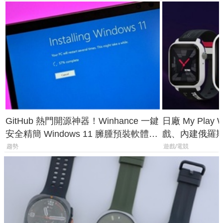
GitHub 熱門開源神器！Winhance 一鍵
日廠 My Play
安全精簡 Windows 11 臃腫預裝軟體與
戲、內建俄羅
後台追蹤
過竟然不能連
趨勢
遊戲/電競