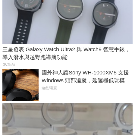
三星發表 Galaxy Watch Ultra2 與 Watch9 智慧手錶，
導入潛水與越野跑導航功能
3C新品
國外神人讓Sony WH-1000XM5 支援
Windows 頭部追蹤，延遲極低玩模擬
飛行超有感
遊戲/電競