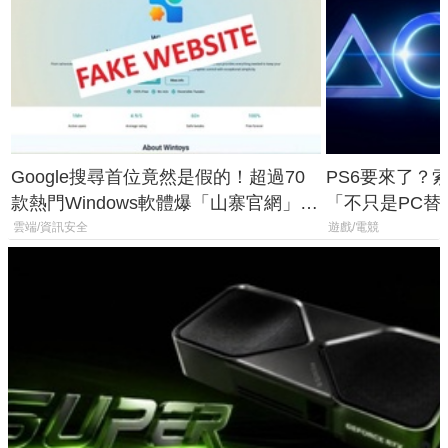
Google搜尋首位竟然是假的！超過70
PS6要來了？
款熱門Windows軟體爆「山寨官網」危
「不只是PC替
機
廳、進軍電競
雲端/資訊安全
遊戲/電競