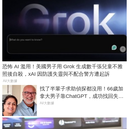
恐怖 AI 濫用！美國男子用 Grok 生成數千張兒童不雅
照後自殺，xAI 因防護失靈與不配合警方遭起訴
AI/大數據
找了半輩子求助偵探都沒用！66歲加
拿大男子靠ChatGPT，成功找回失散
50年家人
AI/大數據