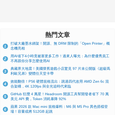
熱門文章
打破大廠墨水綁架！開源、無 DRM 限制的「Open Printer」概
1
念機亮相
用AI省下4小時竟被塞更多工作！過來人曝光：為什麼優秀員工
2
不再跟你分享怎麼使用AI
典藏界大地震！美國懷舊遊戲小店驚見 97 片未公開版《超級瑪
3
利歐兄弟》變體任天堂卡帶
效能翻倍！PS6 硬體規格流出：跳過四代改用 AMD Zen 6c 混
4
合架構，4K 120fps 與全光追時代來臨
GitHub 狂攬 4 萬星！Headroom 開源工具幫開發者省下 70 萬
5
美元 API 費，Token 消耗暴降 92%
蘋果 2026 款 Mac mini 規格爆料：M6 與 M5 Pro 異色搭檔登
6
場！容量或將 512GB 起跳