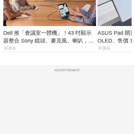
Dell 推「會議室一體機」！43 吋顯示
ASUS Pad 開
器整合 Sony 鏡頭、麥克風、喇叭，一
OLED、售價 1
條 USB-C 就能開會
費最低 0 元入
3C新品
3C新品
ADVERTISEMENT