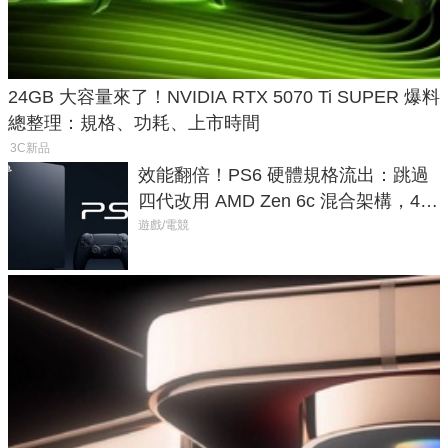
24GB 大容量來了！NVIDIA RTX 5070 Ti SUPER 爆料
總整理：規格、功耗、上市時間
3C新品
效能翻倍！PS6 硬體規格流出：跳過
四代改用 AMD Zen 6c 混合架構，4K
120fps 與全光追時代來臨
遊戲/電競