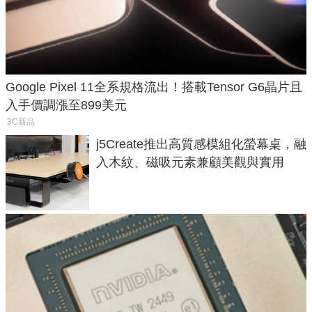
Google Pixel 11全系規格流出！搭載Tensor G6晶片且
入手價調漲至899美元
3C新品
j5Create推出高質感模組化螢幕桌，融
入木紋、磁吸元素兼顧美觀與實用