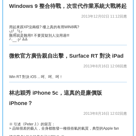
Windows 9 整合待戰，次世代作業系統大戰將起
2013年12月02日 11:12
回應
用起來跟XP沒兩樣? 樓上真的有用WIN8嗎?
╮(╯_╰)╭
難用就是難用!! 不要質疑別人沒用過!!!
╯-__-)╯ ╩╩
微軟官方廣告親自出擊，Surface RT 對決 iPad
2013年8月16日 12:08
回應
Win RT 對決 iOS ... 呵、呵、呵！
林志穎秀 iPhone 5c，這真的是廉價版
iPhone？
2013年8月16日 12:02
回應
※ 引述《Peter J.》的留言：
> 品味很差的藝人，全身都散發一種很俗氣的氣質，典型的Apple fan