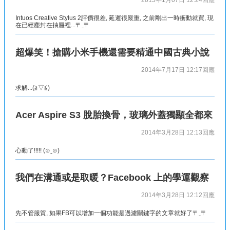
2015年1月07日 12:24
回應
Intuos Creative Stylus 2評價很差, 延遲很嚴重, 之前剛出一時衝動就買, 現
在已經塵封在抽屜裡...〒ˍ〒
超爆笑！搶購小米手機還需要精通中國古典小說
2014年7月17日 12:17
回應
求解...(≧▽≦)
Acer Aspire S3 脫胎換骨，玻璃外蓋獨顯全都來
2014年3月28日 12:13
回應
心動了!!!!! (⊙ˍ⊙)
我們在溝通或是取暖？Facebook 上的學運觀察
2014年3月28日 12:12
回應
先不管服貿, 如果FB可以增加一個功能是過濾關鍵字的文章就好了〒ˍ〒