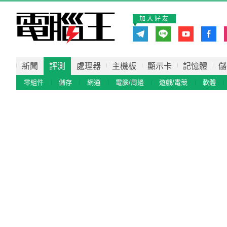
加入好友
新聞
評測
處理器
主機板
顯示卡
記憶體
儲
零組件
儲存
網通
電腦/周邊
遊戲/電競
軟體