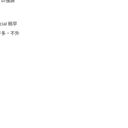
，以強調
ial 稍早
許多，不外