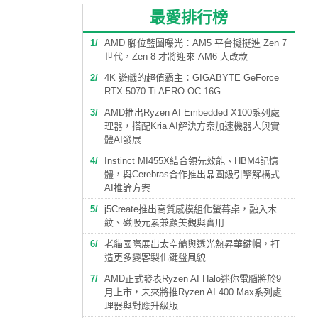
最愛排行榜
1
AMD 腳位藍圖曝光：AM5 平台擬挺進 Zen 7
世代，Zen 8 才將迎來 AM6 大改款
2
4K 遊戲的超值霸主：GIGABYTE GeForce
RTX 5070 Ti AERO OC 16G
3
AMD推出Ryzen AI Embedded X100系列處
理器，搭配Kria AI解決方案加速機器人與實
體AI發展
4
Instinct MI455X結合領先效能、HBM4記憶
體，與Cerebras合作推出晶圓級引擎解構式
AI推論方案
5
j5Create推出高質感模組化螢幕桌，融入木
紋、磁吸元素兼顧美觀與實用
6
老貓國際展出太空艙與透光熱昇華鍵帽，打
造更多變客製化鍵盤風貌
7
AMD正式發表Ryzen AI Halo迷你電腦將於9
月上市，未來將推Ryzen AI 400 Max系列處
理器與對應升級版