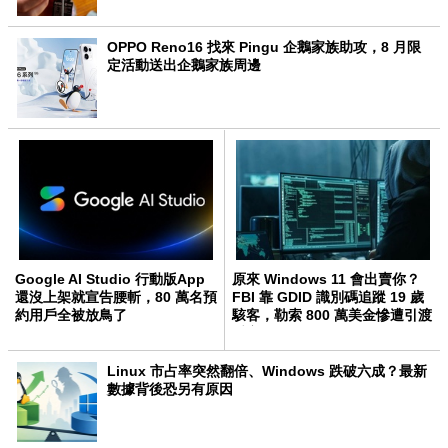
OPPO Reno16 找來 Pingu 企鵝家族助攻，8 月限
定活動送出企鵝家族周邊
Google AI Studio 行動版App
原來 Windows 11 會出賣你？
還沒上架就宣告腰斬，80 萬名預
FBI 靠 GDID 識別碼追蹤 19 歲
約用戶全被放鳥了
駭客，勒索 800 萬美金慘遭引渡
受審
Linux 市占率突然翻倍、Windows 跌破六成？最新
數據背後恐另有原因