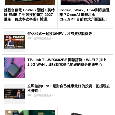
挑戰台積電 CoWoS 壟斷！英特
Codex、Work、Chat到底該選
爾 EMIB-T 封裝技術鎖定 2027
誰？OpenAI 總裁坦承
量產，傳成本砍半吸引博通、
ChatGPT 目前程式介面混亂：
Meta 轉單
未來用戶將不用區分
伴侶和妳一起預防HPV，才有資格說愛妳！
PR（台灣癌症基金會）
TP-Link TL-WR3602BE 開箱評測：Wi-Fi 7 加上
2.5G WAN，連行動電源也能跑的隨身網路中心
立即諮詢HPV！是對自己健康最好的投資，把握現在
不嫌晚！
PR（台灣癌症基金會）