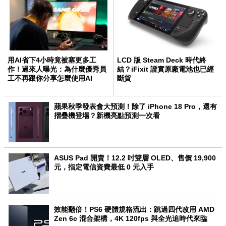
用AI省下4小時竟被塞更多工
LCD 版 Steam Deck 時代終
作！過來人曝光：為什麼優秀員
結？iFixit 證實原廠電池也已經
工不再跟你分享怎麼使用AI
斷貨
蘋果秋季發表會大預測！除了 iPhone 18 Pro，還有
摺疊機登場？新機亮點預測一次看
ASUS Pad 開賣！12.2 吋雙層 OLED、售價 19,900
元，指定電信資費最低 0 元入手
效能翻倍！PS6 硬體規格流出：跳過四代改用 AMD
Zen 6c 混合架構，4K 120fps 與全光追時代來臨