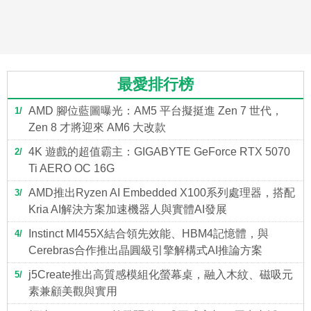
最愛排行榜
AMD 腳位藍圖曝光：AM5 平台擬挺進 Zen 7 世代，
1
Zen 8 才將迎來 AM6 大改款
4K 遊戲的超值霸主：GIGABYTE GeForce RTX 5070
2
Ti AERO OC 16G
AMD推出Ryzen AI Embedded X100系列處理器，搭配
3
Kria AI解決方案加速機器人與實體AI發展
Instinct MI455X結合領先效能、HBM4記憶體，與
4
Cerebras合作推出晶圓級引擎解構式AI推論方案
j5Create推出高質感模組化螢幕桌，融入木紋、磁吸元
5
素兼顧美觀與實用