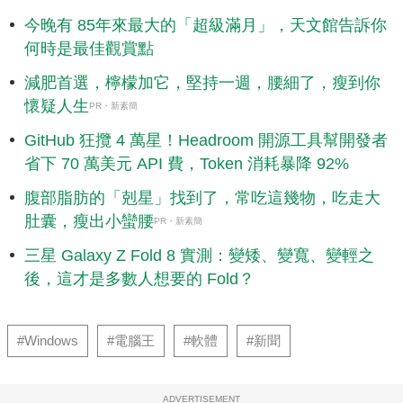
今晚有 85年來最大的「超級滿月」，天文館告訴你
何時是最佳觀賞點
減肥首選，檸檬加它，堅持一週，腰細了，瘦到你
懷疑人生
PR・新素簡
GitHub 狂攬 4 萬星！Headroom 開源工具幫開發者
省下 70 萬美元 API 費，Token 消耗暴降 92%
腹部脂肪的「剋星」找到了，常吃這幾物，吃走大
肚囊，瘦出小蠻腰
PR・新素簡
三星 Galaxy Z Fold 8 實測：變矮、變寬、變輕之
後，這才是多數人想要的 Fold？
#Windows
#電腦王
#軟體
#新聞
ADVERTISEMENT