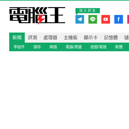
加入好友
新聞
評測
處理器
主機板
顯示卡
記憶體
儲
零組件
儲存
網通
電腦/周邊
遊戲/電競
軟體