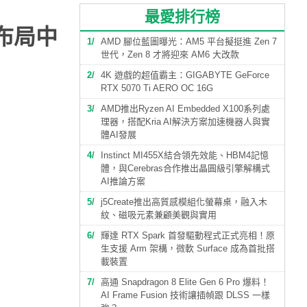
最愛排行榜
向布局中
1
AMD 腳位藍圖曝光：AM5 平台擬挺進 Zen 7
世代，Zen 8 才將迎來 AM6 大改款
2
4K 遊戲的超值霸主：GIGABYTE GeForce
RTX 5070 Ti AERO OC 16G
3
AMD推出Ryzen AI Embedded X100系列處
理器，搭配Kria AI解決方案加速機器人與實
體AI發展
4
Instinct MI455X結合領先效能、HBM4記憶
體，與Cerebras合作推出晶圓級引擎解構式
AI推論方案
5
j5Create推出高質感模組化螢幕桌，融入木
紋、磁吸元素兼顧美觀與實用
6
輝達 RTX Spark 首發驅動程式正式亮相！原
生支援 Arm 架構，微軟 Surface 成為首批搭
載裝置
7
高通 Snapdragon 8 Elite Gen 6 Pro 爆料！
AI Frame Fusion 技術讓插幀跟 DLSS 一樣