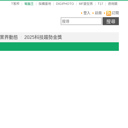
T客邦
電腦王
採購基地
DIGIPHOTO
MF變型男
T17
透視鏡
登入
註冊
訂閱
業界動態
2025科技趨勢金獎