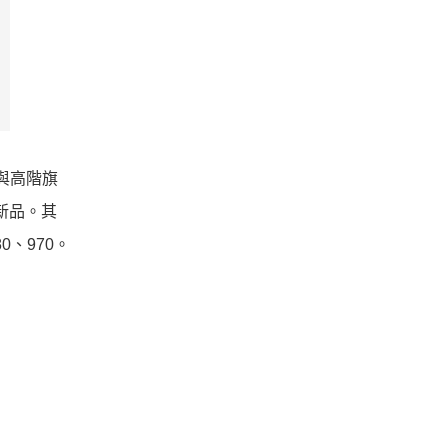
中階與高階旗
款新品。其
0、970。