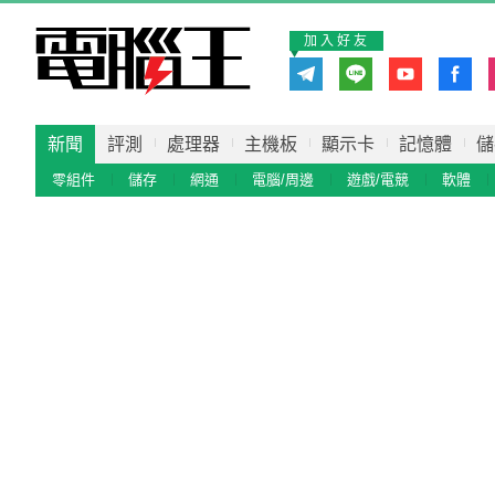
加入好友
新聞
評測
處理器
主機板
顯示卡
記憶體
儲
零組件
儲存
網通
電腦/周邊
遊戲/電競
軟體