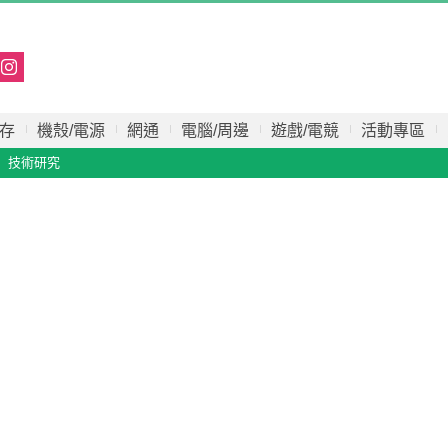
存
機殼/電源
網通
電腦/周邊
遊戲/電競
活動專區
技術研究