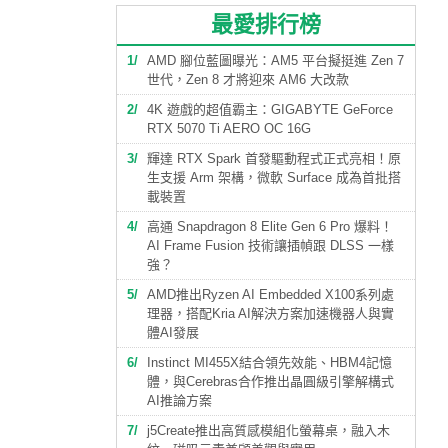
最愛排行榜
1
AMD 腳位藍圖曝光：AM5 平台擬挺進 Zen 7
世代，Zen 8 才將迎來 AM6 大改款
2
4K 遊戲的超值霸主：GIGABYTE GeForce
RTX 5070 Ti AERO OC 16G
3
輝達 RTX Spark 首發驅動程式正式亮相！原
生支援 Arm 架構，微軟 Surface 成為首批搭
載裝置
4
高通 Snapdragon 8 Elite Gen 6 Pro 爆料！
AI Frame Fusion 技術讓插幀跟 DLSS 一樣
強？
5
AMD推出Ryzen AI Embedded X100系列處
理器，搭配Kria AI解決方案加速機器人與實
體AI發展
6
Instinct MI455X結合領先效能、HBM4記憶
體，與Cerebras合作推出晶圓級引擎解構式
AI推論方案
7
j5Create推出高質感模組化螢幕桌，融入木