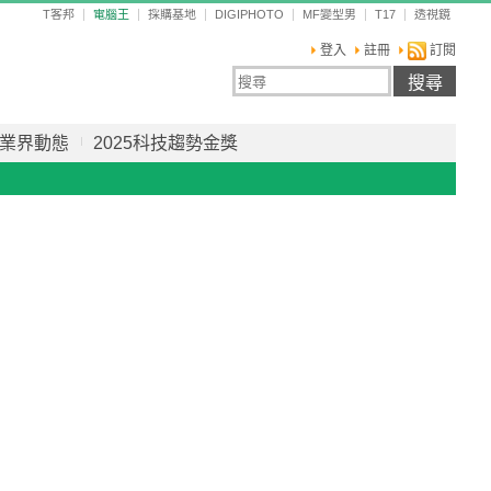
T客邦
電腦王
採購基地
DIGIPHOTO
MF變型男
T17
透視鏡
登入
註冊
訂閱
業界動態
2025科技趨勢金獎