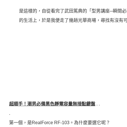
是這樣的，自從看完了武田篤典的「型男講座─瞬間必
的生活上，於是我便走了幾趟光華商場，尋找有沒有
超順手！潮男必備黑色靜電容量無接點鍵盤
. .
.
第一個，是RealForce RF-103。為什麼要選它呢？