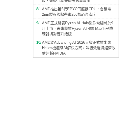
紋、磁吸元素兼顧美觀與實用
8
AMD推出第6代EPYC伺服器CPU，台積電
2nm製程節點帶來256核心高密度
9
AMD正式發表Ryzen AI Halo迷你電腦將於9
月上市，未來將推Ryzen AI 400 Max系列處
理器與對應升級版
10
AMD於Advancing AI 2026大會正式推出表
Helios機櫃級AI解決方案，叫板效能與經濟效
益超越NVIDIA