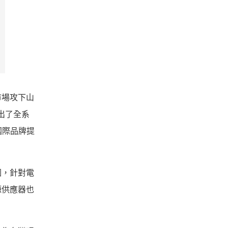
市場攻下山
出了全系
國際品牌提
圖，針對電
源供應器也