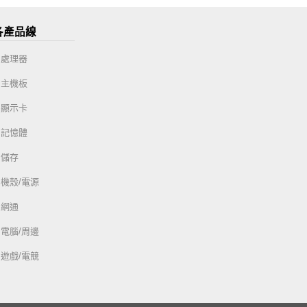
各產品線
處理器
主機板
顯示卡
記憶體
儲存
機殼/電源
網通
電腦/周邊
遊戲/電競