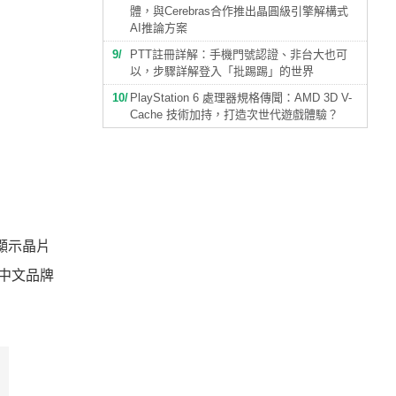
體，與Cerebras合作推出晶圓級引擎解構式
AI推論方案
9
PTT註冊詳解：手機門號認證、非台大也可
以，步驟詳解登入「批踢踢」的世界
10
PlayStation 6 處理器規格傳聞：AMD 3D V-
Cache 技術加持，打造次世代遊戲體驗？
A顯示晶片
用中文品牌