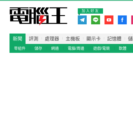
加入好友
新聞
評測
處理器
主機板
顯示卡
記憶體
儲
零組件
儲存
網通
電腦/周邊
遊戲/電競
軟體