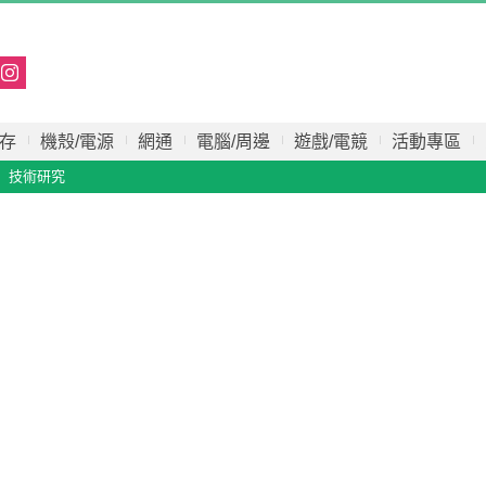
存
機殼/電源
網通
電腦/周邊
遊戲/電競
活動專區
技術研究