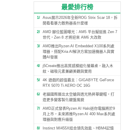
最愛排行榜
1
Asus展示2026年全新ROG Strix Scar 18，拆
開看看暴力散熱器長什麼樣
2
AMD 腳位藍圖曝光：AM5 平台擬挺進 Zen 7
世代，Zen 8 才將迎來 AM6 大改款
3
AMD推出Ryzen AI Embedded X100系列處
理器，搭配Kria AI解決方案加速機器人與實
體AI發展
4
j5Create推出高質感模組化螢幕桌，融入木
紋、磁吸元素兼顧美觀與實用
5
4K 遊戲的超值霸主：GIGABYTE GeForce
RTX 5070 Ti AERO OC 16G
6
老貓國際展出太空艙與透光熱昇華鍵帽，打
造更多變客製化鍵盤風貌
7
AMD正式發表Ryzen AI Halo迷你電腦將於9
月上市，未來將推Ryzen AI 400 Max系列處
理器與對應升級版
8
Instinct MI455X結合領先效能、HBM4記憶