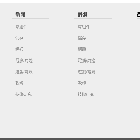
新聞
評測
零組件
零組件
儲存
儲存
網通
網通
電腦/周邊
電腦/周邊
遊戲/電競
遊戲/電競
軟體
軟體
技術研究
技術研究