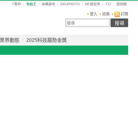
T客邦
電腦王
採購基地
DIGIPHOTO
MF變型男
T17
透視鏡
登入
註冊
訂閱
業界動態
2025科技趨勢金獎