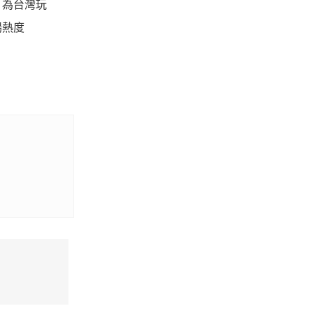
，為台灣玩
場熱度