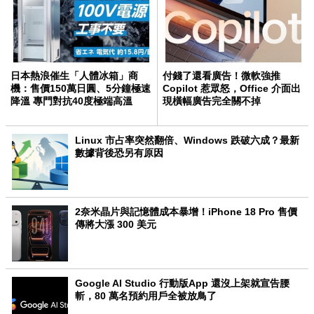
日本熱浪催生「人體冰箱」商
付錢了還看廣告！微軟強推
機：售價150萬日圓、5分鐘極速
Copilot 惹眾怒，Office 介面出
降溫 專門對抗40度極端高溫
現橫幅廣告完全關不掉
Linux 市占率突然翻倍、Windows 跌破六成？最新
數據背後恐另有原因
2奈米晶片與記憶體成本暴增！iPhone 18 Pro 售價
傳將大漲 300 美元
Google AI Studio 行動版App 還沒上架就宣告腰
斬，80 萬名預約用戶全被放鳥了