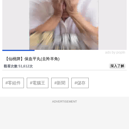
ads by popIn
【仙桃牌】保血平丸(去羚羊角)
深入了解
觀看次數 51,612次
#零組件
#電腦王
#新聞
#儲存
ADVERTISEMENT