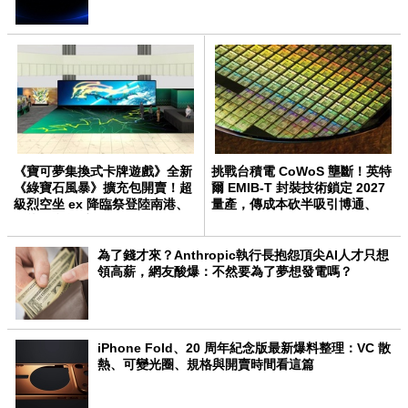
《寶可夢集換式卡牌遊戲》全新
挑戰台積電 CoWoS 壟斷！英特
《綠寶石風暴》擴充包開賣！超
爾 EMIB-T 封裝技術鎖定 2027
級烈空坐 ex 降臨祭登陸南港、
量產，傳成本砍半吸引博通、
舞龍在台首秀
Meta 轉單
為了錢才來？Anthropic執行長抱怨頂尖AI人才只想
領高薪，網友酸爆：不然要為了夢想發電嗎？
iPhone Fold、20 周年紀念版最新爆料整理：VC 散
熱、可變光圈、規格與開賣時間看這篇