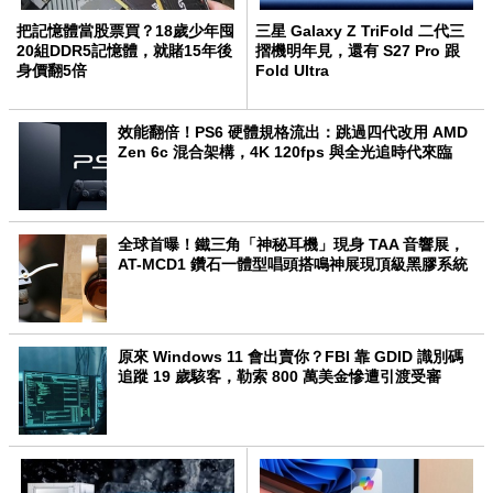
把記憶體當股票買？18歲少年囤
三星 Galaxy Z TriFold 二代三
20組DDR5記憶體，就賭15年後
摺機明年見，還有 S27 Pro 跟
身價翻5倍
Fold Ultra
效能翻倍！PS6 硬體規格流出：跳過四代改用 AMD
Zen 6c 混合架構，4K 120fps 與全光追時代來臨
全球首曝！鐵三角「神秘耳機」現身 TAA 音響展，
AT-MCD1 鑽石一體型唱頭搭鳴神展現頂級黑膠系統
原來 Windows 11 會出賣你？FBI 靠 GDID 識別碼
追蹤 19 歲駭客，勒索 800 萬美金慘遭引渡受審