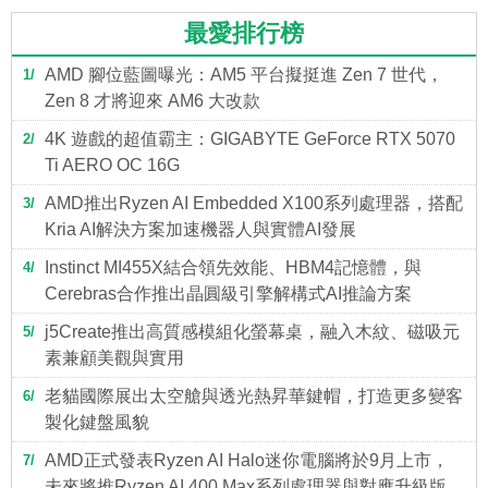
最愛排行榜
AMD 腳位藍圖曝光：AM5 平台擬挺進 Zen 7 世代，
1
Zen 8 才將迎來 AM6 大改款
4K 遊戲的超值霸主：GIGABYTE GeForce RTX 5070
2
Ti AERO OC 16G
AMD推出Ryzen AI Embedded X100系列處理器，搭配
3
Kria AI解決方案加速機器人與實體AI發展
Instinct MI455X結合領先效能、HBM4記憶體，與
4
Cerebras合作推出晶圓級引擎解構式AI推論方案
j5Create推出高質感模組化螢幕桌，融入木紋、磁吸元
5
素兼顧美觀與實用
老貓國際展出太空艙與透光熱昇華鍵帽，打造更多變客
6
製化鍵盤風貌
AMD正式發表Ryzen AI Halo迷你電腦將於9月上市，
7
未來將推Ryzen AI 400 Max系列處理器與對應升級版