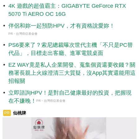
4K 遊戲的超值霸主：GIGABYTE GeForce RTX
5070 Ti AERO OC 16G
伴侶和妳一起預防HPV，才有資格說愛妳！
PR・台灣癌症基金會
PS6要來了？索尼總裁曝次世代主機「不只是PC替
代品」，目標走出客廳、進軍電競桌面
EZ WAY竟是私人企業開發、蒐集個資還要收錢？關
務署長親上火線澄清三大質疑，沒App其實還能用這
招報關
立即諮詢HPV！是對自己健康最好的投資，把握現
在不嫌晚！
PR・台灣癌症基金會
仙桃牌
PR