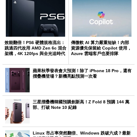
效能翻倍！PS6 硬體規格流出：
傳微軟 AI 算力嚴重短缺！內部
跳過四代改用 AMD Zen 6c 混合
資源優先保留給 Copilot 使用，
架構，4K 120fps 與全光追時代
Azure 雲端客戶也要排隊
來臨
蘋果秋季發表會大預測！除了 iPhone 18 Pro，還有
摺疊機登場？新機亮點預測一次看
三星摺疊機韓國預購創新高！Z Fold 8 預購 144 萬
部、打破 Note 10 紀錄
Linux 市占率突然翻倍、Windows 跌破六成？最新