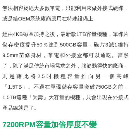
無法相容於絕大多數筆電，只能利用來做外接式硬碟，
或是給OEM系統廠商應用在特殊設備上。
經由4KB磁區加持之後，最新款1TB容量機種，單碟片
儲存密度提升50％達到500GB容量，碟片3減1維持
9.5mm苗條身材，筆電和外接盒都可以通吃。當然
了，除了滿足傳統市場需求之外，腦筋動得快的廠商，
則是藉此將2.5吋機種容量推向另一個高峰
「1.5TB」。不過在單碟儲存容量突破750GB之前，
1.5TB這種「夭壽」大容量的機種，只會出現在外接式
產品線就是了。
7200RPM容量加倍厚度不變