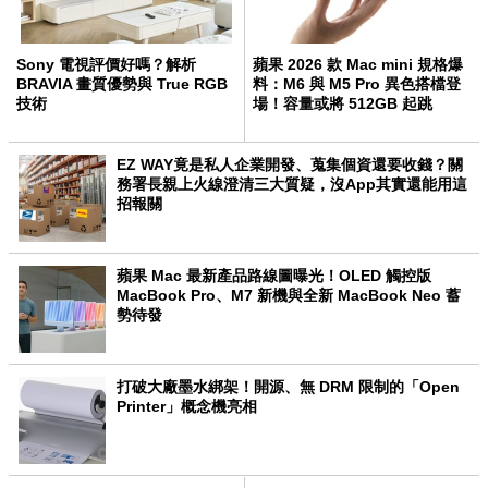
Sony 電視評價好嗎？解析
蘋果 2026 款 Mac mini 規格爆
BRAVIA 畫質優勢與 True RGB
料：M6 與 M5 Pro 異色搭檔登
技術
場！容量或將 512GB 起跳
EZ WAY竟是私人企業開發、蒐集個資還要收錢？關
務署長親上火線澄清三大質疑，沒App其實還能用這
招報關
蘋果 Mac 最新產品路線圖曝光！OLED 觸控版
MacBook Pro、M7 新機與全新 MacBook Neo 蓄
勢待發
打破大廠墨水綁架！開源、無 DRM 限制的「Open
Printer」概念機亮相