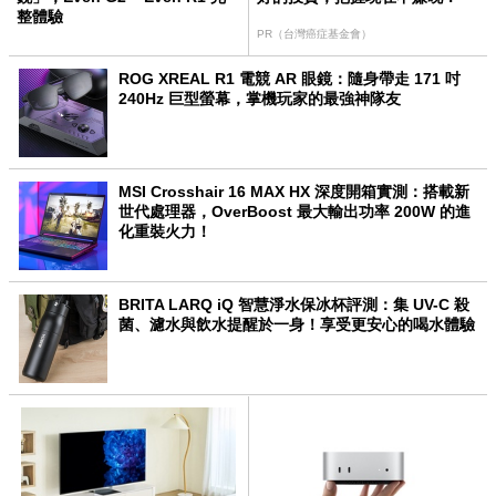
整體驗
PR（台灣癌症基金會）
ROG XREAL R1 電競 AR 眼鏡：隨身帶走 171 吋
240Hz 巨型螢幕，掌機玩家的最強神隊友
MSI Crosshair 16 MAX HX 深度開箱實測：搭載新
世代處理器，OverBoost 最大輸出功率 200W 的進
化重裝火力！
BRITA LARQ iQ 智慧淨水保冰杯評測：集 UV-C 殺
菌、濾水與飲水提醒於一身！享受更安心的喝水體驗