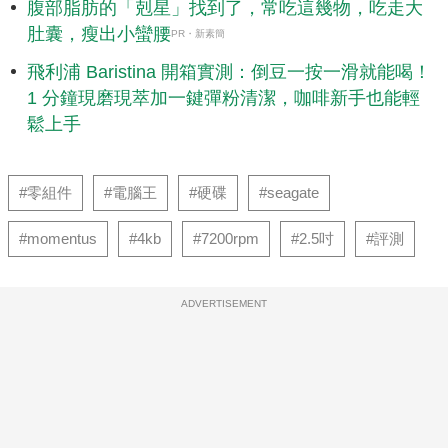
腹部脂肪的「剋星」找到了，常吃這幾物，吃走大
肚囊，瘦出小蠻腰
PR・新素簡
飛利浦 Baristina 開箱實測：倒豆一按一滑就能喝！
1 分鐘現磨現萃加一鍵彈粉清潔，咖啡新手也能輕
鬆上手
#零組件
#電腦王
#硬碟
#seagate
#momentus
#4kb
#7200rpm
#2.5吋
#評測
ADVERTISEMENT