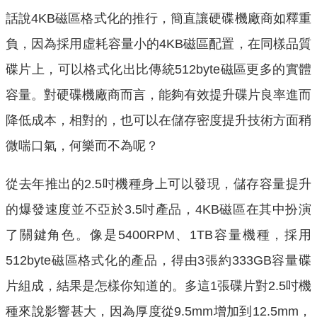
話說4KB磁區格式化的推行，簡直讓硬碟機廠商如釋重
負，因為採用虛耗容量小的4KB磁區配置，在同樣品質
碟片上，可以格式化出比傳統512byte磁區更多的實體
容量。對硬碟機廠商而言，能夠有效提升碟片良率進而
降低成本，相對的，也可以在儲存密度提升技術方面稍
微喘口氣，何樂而不為呢？
從去年推出的2.5吋機種身上可以發現，儲存容量提升
的爆發速度並不亞於3.5吋產品，4KB磁區在其中扮演
了關鍵角色。像是5400RPM、1TB容量機種，採用
512byte磁區格式化的產品，得由3張約333GB容量碟
片組成，結果是怎樣你知道的。多這1張碟片對2.5吋機
種來說影響甚大，因為厚度從9.5mm增加到12.5mm，