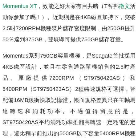
Momentus XT
，效能之好大家有目共睹（T客邦
徵文
活
動你參加了嗎！）。近期則是在4KB磁區加持下，突破
2.5吋7200RPM機種碟片儲存密度限制，由250GB提升
50％達到375GB，雙碟即可提供750GB儲存容量。
Momentus系列750GB容量機種，是Seagate首批採用
4KB磁區設計，並且在零售通路單機銷售的2.5吋產
品。原廠提供7200RPM（ST9750420AS）和
5400RPM（ST9750423AS）2種轉速規格可選擇，皆
配備16MB緩衝快取記憶體，帳面規格差異只在主軸馬
達轉速和消耗功率。不過值得留意的是，
ST9750420AS平均消耗功率推翻高轉速一定耗電的定
理，還比稍早前推出的500GB以下容量5400RPM機種