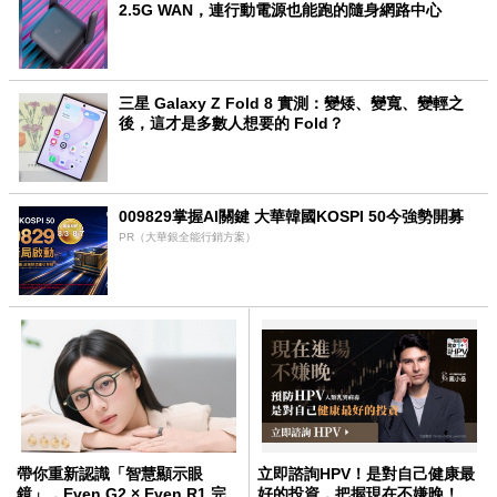
2.5G WAN，連行動電源也能跑的隨身網路中心
三星 Galaxy Z Fold 8 實測：變矮、變寬、變輕之
後，這才是多數人想要的 Fold？
009829掌握AI關鍵 大華韓國KOSPI 50今強勢開募
PR（大華銀全能行銷方案）
帶你重新認識「智慧顯示眼
立即諮詢HPV！是對自己健康最
鏡」，Even G2 × Even R1 完
好的投資，把握現在不嫌晚！