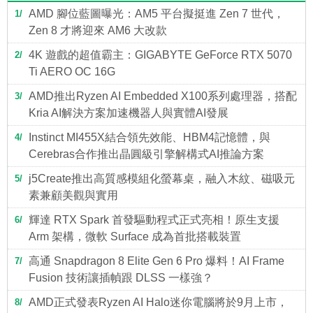
AMD 腳位藍圖曝光：AM5 平台擬挺進 Zen 7 世代，
1
Zen 8 才將迎來 AM6 大改款
4K 遊戲的超值霸主：GIGABYTE GeForce RTX 5070
2
Ti AERO OC 16G
AMD推出Ryzen AI Embedded X100系列處理器，搭配
3
Kria AI解決方案加速機器人與實體AI發展
Instinct MI455X結合領先效能、HBM4記憶體，與
4
Cerebras合作推出晶圓級引擎解構式AI推論方案
j5Create推出高質感模組化螢幕桌，融入木紋、磁吸元
5
素兼顧美觀與實用
輝達 RTX Spark 首發驅動程式正式亮相！原生支援
6
Arm 架構，微軟 Surface 成為首批搭載裝置
高通 Snapdragon 8 Elite Gen 6 Pro 爆料！AI Frame
7
Fusion 技術讓插幀跟 DLSS 一樣強？
AMD正式發表Ryzen AI Halo迷你電腦將於9月上市，
8