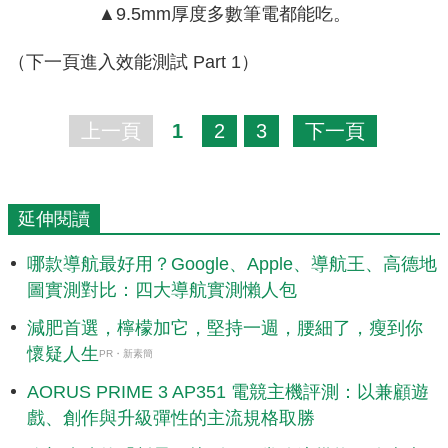
▲9.5mm厚度多數筆電都能吃。
（下一頁進入效能測試 Part 1）
上一頁
1
2
3
下一頁
延伸閱讀
哪款導航最好用？Google、Apple、導航王、高德地
圖實測對比：四大導航實測懶人包
減肥首選，檸檬加它，堅持一週，腰細了，瘦到你
懷疑人生
PR・新素簡
AORUS PRIME 3 AP351 電競主機評測：以兼顧遊
戲、創作與升級彈性的主流規格取勝