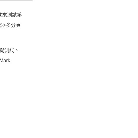
模式來測試系
覽器多分頁
模擬測試。
Mark