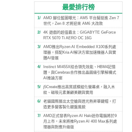
最愛排行榜
1
AMD 腳位藍圖曝光：AM5 平台擬挺進 Zen 7
世代，Zen 8 才將迎來 AM6 大改款
2
4K 遊戲的超值霸主：GIGABYTE GeForce
RTX 5070 Ti AERO OC 16G
3
AMD推出Ryzen AI Embedded X100系列處
理器，搭配Kria AI解決方案加速機器人與實
體AI發展
4
Instinct MI455X結合領先效能、HBM4記憶
體，與Cerebras合作推出晶圓級引擎解構式
AI推論方案
5
j5Create推出高質感模組化螢幕桌，融入木
紋、磁吸元素兼顧美觀與實用
6
老貓國際展出太空艙與透光熱昇華鍵帽，打
造更多變客製化鍵盤風貌
7
AMD正式發表Ryzen AI Halo迷你電腦將於9
月上市，未來將推Ryzen AI 400 Max系列處
理器與對應升級版