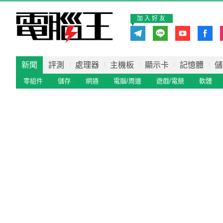
加入好友
新聞
評測
處理器
主機板
顯示卡
記憶體
儲
零組件
儲存
網通
電腦/周邊
遊戲/電競
軟體