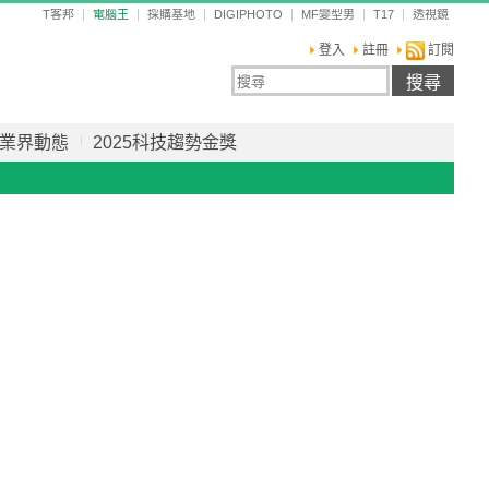
T客邦
電腦王
採購基地
DIGIPHOTO
MF變型男
T17
透視鏡
登入
註冊
訂閱
業界動態
2025科技趨勢金獎