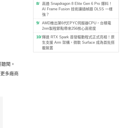
8
高通 Snapdragon 8 Elite Gen 6 Pro 爆料！
AI Frame Fusion 技術讓插幀跟 DLSS 一樣
強？
9
AMD推出第6代EPYC伺服器CPU，台積電
2nm製程節點帶來256核心高密度
10
輝達 RTX Spark 首發驅動程式正式亮相！原
生支援 Arm 架構，微軟 Surface 成為首批搭
載裝置
經聽聞。
吸引更多廠商