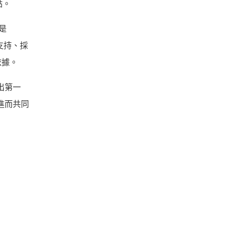
點。
是
支持、採
依據。
出第一
進而共同