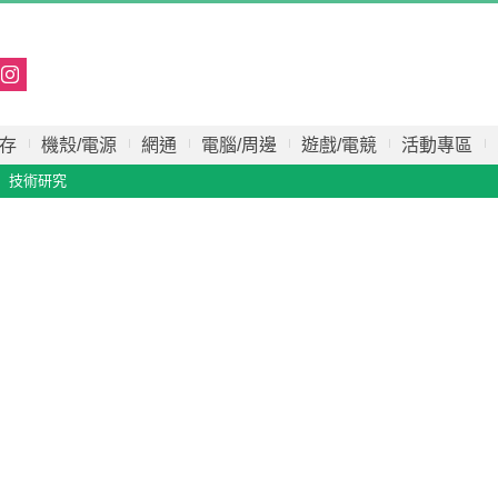
存
機殼/電源
網通
電腦/周邊
遊戲/電競
活動專區
技術研究