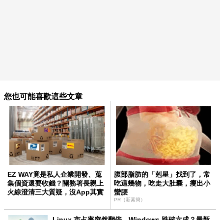
您也可能喜歡這些文章
EZ WAY竟是私人企業開發、蒐
腹部脂肪的「剋星」找到了，常
集個資還要收錢？關務署長親上
吃這幾物，吃走大肚囊，瘦出小
火線澄清三大質疑，沒App其實
蠻腰
還能用這招報關
PR（新素簡）
Linux 市占率突然翻倍、Windows 跌破六成？最新