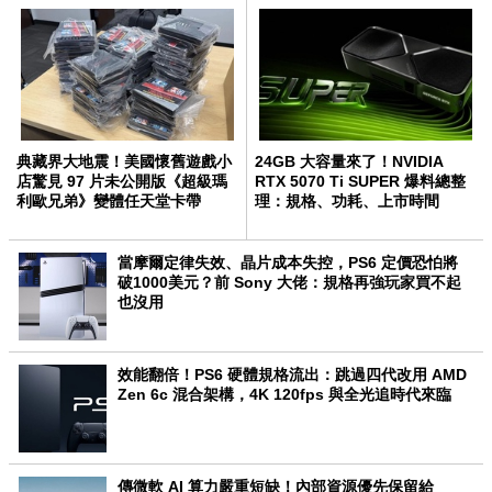
典藏界大地震！美國懷舊遊戲小
24GB 大容量來了！NVIDIA
店驚見 97 片未公開版《超級瑪
RTX 5070 Ti SUPER 爆料總整
利歐兄弟》變體任天堂卡帶
理：規格、功耗、上市時間
當摩爾定律失效、晶片成本失控，PS6 定價恐怕將
破1000美元？前 Sony 大佬：規格再強玩家買不起
也沒用
效能翻倍！PS6 硬體規格流出：跳過四代改用 AMD
Zen 6c 混合架構，4K 120fps 與全光追時代來臨
傳微軟 AI 算力嚴重短缺！內部資源優先保留給