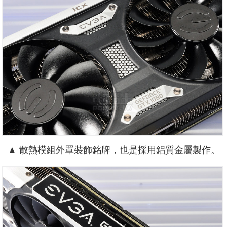
▲ 散熱模組外罩裝飾銘牌，也是採用鋁質金屬製作。