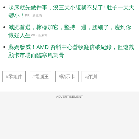
起床就先做件事，沒三天小腹就不見了! 肚子一天天
變小！
PR・新素簡
減肥首選，檸檬加它，堅持一週，腰細了，瘦到你
懷疑人生
PR・新素簡
蘇媽發威！AMD 資料中心營收翻倍破紀錄，但遊戲
顯卡市場面臨寒風刺骨
#零組件
#電腦王
#顯示卡
#評測
ADVERTISEMENT