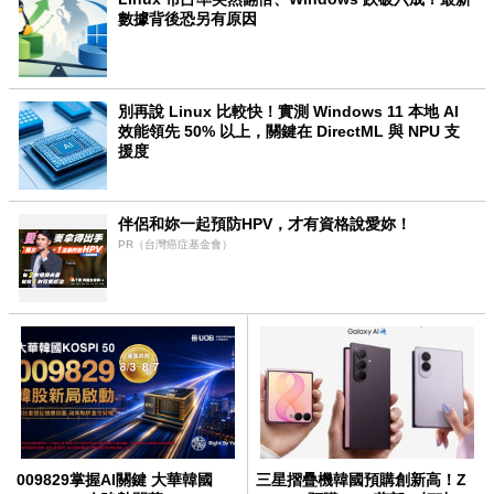
數據背後恐另有原因
別再說 Linux 比較快！實測 Windows 11 本地 AI
效能領先 50% 以上，關鍵在 DirectML 與 NPU 支
援度
伴侶和妳一起預防HPV，才有資格說愛妳！
PR（台灣癌症基金會）
009829掌握AI關鍵 大華韓國
三星摺疊機韓國預購創新高！Z