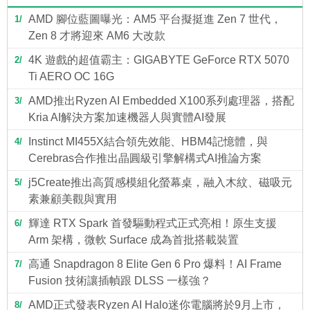
AMD 腳位藍圖曝光：AM5 平台擬挺進 Zen 7 世代，
1
Zen 8 才將迎來 AM6 大改款
4K 遊戲的超值霸主：GIGABYTE GeForce RTX 5070
2
Ti AERO OC 16G
AMD推出Ryzen AI Embedded X100系列處理器，搭配
3
Kria AI解決方案加速機器人與實體AI發展
Instinct MI455X結合領先效能、HBM4記憶體，與
4
Cerebras合作推出晶圓級引擎解構式AI推論方案
j5Create推出高質感模組化螢幕桌，融入木紋、磁吸元
5
素兼顧美觀與實用
輝達 RTX Spark 首發驅動程式正式亮相！原生支援
6
Arm 架構，微軟 Surface 成為首批搭載裝置
高通 Snapdragon 8 Elite Gen 6 Pro 爆料！AI Frame
7
Fusion 技術讓插幀跟 DLSS 一樣強？
AMD正式發表Ryzen AI Halo迷你電腦將於9月上市，
8