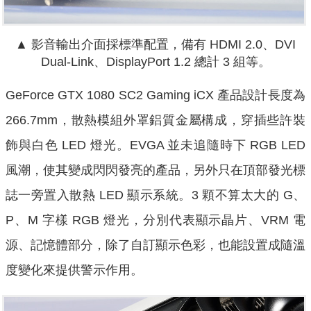
▲ 影音輸出介面採標準配置，備有 HDMI 2.0、DVI
Dual-Link、DisplayPort 1.2 總計 3 組等。
GeForce GTX 1080 SC2 Gaming iCX 產品設計長度為
266.7mm，散熱模組外罩鋁質金屬構成，穿插些許裝
飾與白色 LED 燈光。EVGA 並未追隨時下 RGB LED
風潮，使其變成閃閃發亮的產品，另外只在頂部發光標
誌一旁置入散熱 LED 顯示系統。3 顆不算太大的 G、
P、M 字樣 RGB 燈光，分別代表顯示晶片、VRM 電
源、記憶體部分，除了自訂顯示色彩，也能設置成隨溫
度變化來提供警示作用。