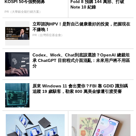
KOSPI 50今強勢開募
Fold 8 預購 144 萬部、打破
Note 10 紀錄
PR（大華銀全能行銷方案）
立即諮詢HPV！是對自己健康最好的投資，把握現在
不嫌晚！
PR（台灣癌症基金會）
Codex、Work、Chat到底該選誰？OpenAI 總裁坦
承 ChatGPT 目前程式介面混亂：未來用戶將不用區
分
原來 Windows 11 會出賣你？FBI 靠 GDID 識別碼
追蹤 19 歲駭客，勒索 800 萬美金慘遭引渡受審