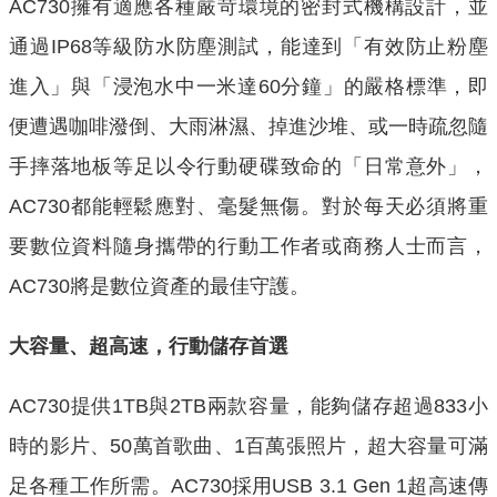
AC730擁有適應各種嚴苛環境的密封式機構設計，並
通過IP68等級防水防塵測試，能達到「有效防止粉塵
進入」與「浸泡水中一米達60分鐘」的嚴格標準，即
便遭遇咖啡潑倒、大雨淋濕、掉進沙堆、或一時疏忽隨
手摔落地板等足以令行動硬碟致命的「日常意外」，
AC730都能輕鬆應對、毫髮無傷。對於每天必須將重
要數位資料隨身攜帶的行動工作者或商務人士而言，
AC730將是數位資產的最佳守護。
大容量、超高速，行動儲存首選
AC730提供1TB與2TB兩款容量，能夠儲存超過833小
時的影片、50萬首歌曲、1百萬張照片，超大容量可滿
足各種工作所需。AC730採用USB 3.1 Gen 1超高速傳