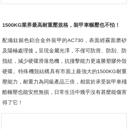
1500KG
業界最高耐重壓規格，裝甲車輾壓也不怕！
配備鈦銀色鋁合金外裝甲的AC730，表面經霧面磨砂
及陽極處理後
，
呈現金屬光澤，不僅可防滑、防刮、防
指紋，減少硬碟滑落危機，抗撞擊能力更遠勝塑膠外殼
硬碟。特殊機殼結構具有市面上最強大的1500KG耐重
壓能力，耐重力為同級產品三倍，相當於承受裝甲車殘
酷輾壓也能安然無損，日常生活中幾乎沒有甚麼能傷害
得了它！