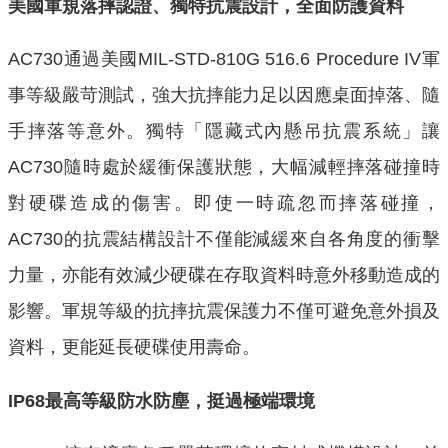
美國軍規落摔認證、獨特抗震設計，全面防護資料
AC730通過美國MIL-STD-810G 516.6 Procedure IV軍
事等級嚴苛測試，強大抗摔能力足以因應桌面掉落、隨
手摔落等意外。獨特「隱藏式內懸吊抗震系統」讓
AC730隨時處於緩衝保護狀態，大幅減輕摔落碰撞時
對硬碟造成的傷害。即使一時疏忽而摔落碰撞，
AC730的抗震結構設計不僅能減緩來自各角度的衝擊
力量，亦能有效減少硬碟在存取資料時意外移動造成的
影響。軍規等級的抗摔抗震保護力不僅可避免意外損及
資料，更能延長硬碟使用壽命。
IP68
最高等級防水防塵，挺過極端環境