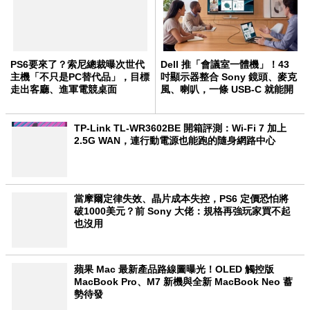
PS6要來了？索尼總裁曝次世代
Dell 推「會議室一體機」！43
主機「不只是PC替代品」，目標
吋顯示器整合 Sony 鏡頭、麥克
走出客廳、進軍電競桌面
風、喇叭，一條 USB-C 就能開
會
TP-Link TL-WR3602BE 開箱評測：Wi-Fi 7 加上
2.5G WAN，連行動電源也能跑的隨身網路中心
當摩爾定律失效、晶片成本失控，PS6 定價恐怕將
破1000美元？前 Sony 大佬：規格再強玩家買不起
也沒用
蘋果 Mac 最新產品路線圖曝光！OLED 觸控版
MacBook Pro、M7 新機與全新 MacBook Neo 蓄
勢待發