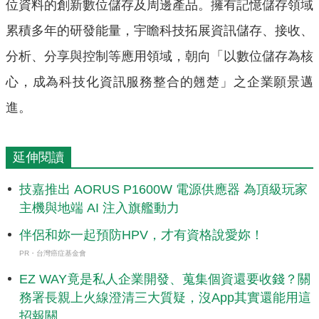
位資料的創新數位儲存及周邊產品。擁有記憶儲存領域
累積多年的研發能量，宇瞻科技拓展資訊儲存、接收、
分析、分享與控制等應用領域，朝向「以數位儲存為核
心，成為科技化資訊服務整合的翹楚」之企業願景邁
進。
延伸閱讀
技嘉推出 AORUS P1600W 電源供應器 為頂級玩家
主機與地端 AI 注入旗艦動力
伴侶和妳一起預防HPV，才有資格說愛妳！
PR・台灣癌症基金會
EZ WAY竟是私人企業開發、蒐集個資還要收錢？關
務署長親上火線澄清三大質疑，沒App其實還能用這
招報關