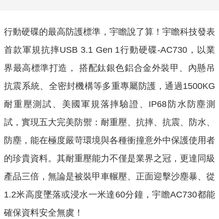
行動硬碟的最高防護標準，宇瞻說了算！宇瞻科技發表
首款軍規抗摔
行動硬碟
，以業
USB 3.1 Gen 1
-AC730
界最高標準打造，
搭配鈦銀色鋁合金外裝甲、內懸吊
抗震系統、全密封機構等多重專屬防護，通過
1500KG
耐重壓測試、美國軍規落摔驗證、
防水防塵測
IP68
試，實現五大完美防禦：耐重壓、抗摔、抗震、防水、
防塵，能在極度嚴苛環境與各種衝撞意外中保護使用者
的珍貴資料。其耐重壓能力不僅是業界之冠，更達同級
產品三倍，無論是被裝甲車輾壓、正面迎擊沙塵暴、從
米高度墜落或浸水一米達
分鐘，宇瞻
都能
1.2
60
AC730
確保資料安全無虞！