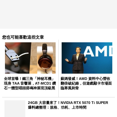
您也可能喜歡這些文章
全球首曝！鐵三角「神秘耳機」
蘇媽發威！AMD 資料中心營收
現身 TAA 音響展，AT-MCD1 鑽
翻倍破紀錄，但遊戲顯卡市場面
石一體型唱頭搭鳴神展現頂級黑
臨寒風刺骨
膠系統
24GB 大容量來了！NVIDIA RTX 5070 Ti SUPER
爆料總整理：規格、功耗、上市時間