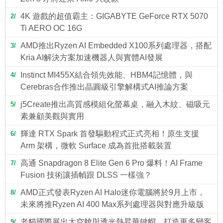
4K 遊戲的超值霸主：GIGABYTE GeForce RTX 5070
2
Ti AERO OC 16G
AMD推出Ryzen AI Embedded X100系列處理器，搭配
3
Kria AI解決方案加速機器人與實體AI發展
Instinct MI455X結合領先效能、HBM4記憶體，與
4
Cerebras合作推出晶圓級引擎解構式AI推論方案
j5Create推出高質感模組化螢幕桌，融入木紋、磁吸元
5
素兼顧美觀與實用
輝達 RTX Spark 首發驅動程式正式亮相！原生支援
6
Arm 架構，微軟 Surface 成為首批搭載裝置
高通 Snapdragon 8 Elite Gen 6 Pro 爆料！AI Frame
7
Fusion 技術讓插幀跟 DLSS 一樣強？
AMD正式發表Ryzen AI Halo迷你電腦將於9月上市，
8
未來將推Ryzen AI 400 Max系列處理器與對應升級版
老貓國際展出太空艙與透光熱昇華鍵帽，打造更多變客
9