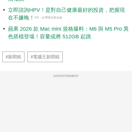
立即諮詢HPV！是對自己健康最好的投資，把握現
在不嫌晚！
PR・台灣癌症基金會
蘋果 2026 款 Mac mini 規格爆料：M6 與 M5 Pro 異
色搭檔登場！容量或將 512GB 起跳
#新聞稿
#電腦王新聞稿
ADVERTISEMENT