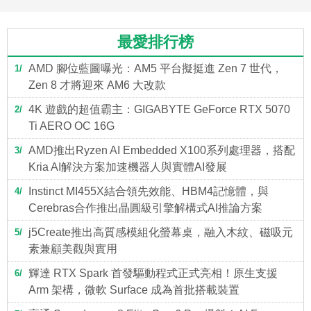
最愛排行榜
AMD 腳位藍圖曝光：AM5 平台擬挺進 Zen 7 世代，
1
Zen 8 才將迎來 AM6 大改款
4K 遊戲的超值霸主：GIGABYTE GeForce RTX 5070
2
Ti AERO OC 16G
AMD推出Ryzen AI Embedded X100系列處理器，搭配
3
Kria AI解決方案加速機器人與實體AI發展
Instinct MI455X結合領先效能、HBM4記憶體，與
4
Cerebras合作推出晶圓級引擎解構式AI推論方案
j5Create推出高質感模組化螢幕桌，融入木紋、磁吸元
5
素兼顧美觀與實用
輝達 RTX Spark 首發驅動程式正式亮相！原生支援
6
Arm 架構，微軟 Surface 成為首批搭載裝置