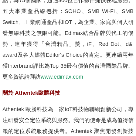
點，為
75
個國家，超過
300
位合作夥伴提供在地服務。
五大事業產品線包括：
SOHO
、
SMB Wi-Fi
、
SMB
Switch
、工業網通產品和
IOT
，為企業、家庭與個人研
發無線科技之無限可能。
Edimax
結合品牌與代工的優
勢，連年獲得「台灣精品」獎，
iF
、
Red Dot
、
d&i
award
及各大媒體
Editor
’
s Choice
的肯定。更連續兩年
獲
Interbrand
評比為
Top 35
最有價值的台灣國際品牌。
更多資訊請拜訪
www.edimax.com
關於 Athentek歐勝科技
Athentek
歐勝科技為一家
IoT
科技物聯網創新公司，專
注研發安全定位系統與服務。我們的使命是成為值得信
賴的定位系統服務提供者。
Athentek
聚焦開發創新技