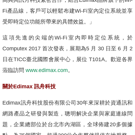
Fi產品線，客戶可以輕鬆布建Wi-Fi室內定位系統並享
受即時定位功能所帶來的具體效益。」
這項先進的尖端的Wi-Fi室內即時定位系統，於
Computex 2017 首次發表，展期為5 月 30 日至 6 月 2
日在TICC臺北國際會展中心，展位 T101A。歡迎各界
蒞臨訪問
www.edimax.com
。
關於Edimax 訊舟科技
Edimax
訊舟科技股份有限公司
30
年來深耕於資通訊和
網路產品之研發與製造，聰明解決企業與家庭連線問
題，企業總部位於台北市內湖區，全球佈建
20
多個據