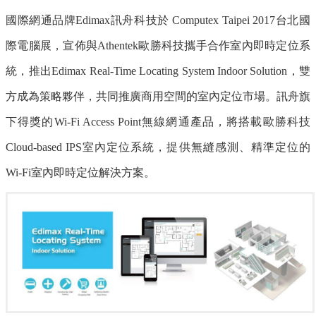
國際網通品牌
Edimax
訊舟科技於
Computex Taipei 2017
台北國
際電腦展，宣佈與
Athentek
歐勝科技攜手合作室內即時定位系
統，推出
Edimax Real-Time Locating System Indoor Solution
，雙
方成為策略夥伴，共同推廣商用空間的室內定位市場。訊舟旗
下得獎的
Wi-Fi Access Point
無線網通產品，將搭載歐勝科技
Cloud-based IPS
室內定位系統，提供無縫感測、精準定位的
Wi-Fi
室內即時定位解決方案。